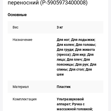
переносний (P-5905973400008)
Основные
Вес
3 кг
Назначение
Для ног; Для лодыжки;
Для колен; Для головы;
Для груди; Для живота
(пресса); Для икр; Для
лица; Для плеч; Для
поясницы; Для рук; Для
спины; Для стоп; Для
шеи
Материал
Пластик
Комплектация
Ультразвуковой
аппарат; Ручка с
массажной головкой;