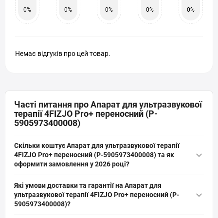
0%
0%
0%
0%
0%
Немає відгуків про цей товар.
Часті питання про Апарат для ультразвукової
терапії 4FIZJO Pro+ переносний (P-
5905973400008)
Скільки коштує Апарат для ультразвукової терапії
4FIZJO Pro+ переносний (P-5905973400008) та як
оформити замовлення у 2026 році?
Актуальна ціна на оригінальну модель Апарат для
Які умови доставки та гарантії на Апарат для
ультразвукової терапії 4FIZJO Pro+ переносний (P-
ультразвукової терапії 4FIZJO Pro+ переносний (P-
5905973400008) (артикул: P-5905973400008) від бренду 4FIZJO
5905973400008)?
складає 10 249 грн грн. Ви можете швидко та безпечно