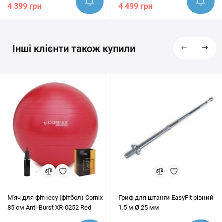
4 399 грн
4 499 грн
Інші клієнти також купили
М'яч для фітнесу (фітбол) Cornix
Гриф для штанги EasyFit рівний
85 см Anti-Burst XR-0252 Red
1.5 м Ø 25 мм