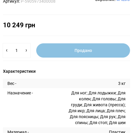
Артикул:
P-5905973400008
10 249 грн
Продано
Характеристики
Вес -
3 кг
Назначение -
Для ног; Для лодыжки; Для
колен; Для головы; Для
груди; Для живота (пресса);
Для икр; Для лица; Для плеч;
Для поясницы; Для рук; Для
спины; Для стоп; Для шеи
Материал -
Пластик