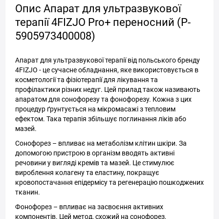
Опис Апарат для ультразвукової
терапії 4FIZJO Pro+ переносний (P-
5905973400008)
Апарат для ультразвукової терапії від польського бренду
4FIZJO - це сучасне обладнання, яке використовується в
косметології та фізіотерапії для лікування та
профілактики різних недуг. Цей прилад також називають
апаратом для сонофорезу та фонофорезу. Кожна з цих
процедур ґрунтується на мікромасажі з тепловим
ефектом. Така терапія збільшує поглинання ліків або
мазей.
Сонофорез – впливає на метаболізм клітин шкіри. За
допомогою пристрою в організм вводять активні
речовини у вигляді кремів та мазей. Це стимулює
вироблення колагену та еластину, покращує
кровопостачання епідермісу та регенерацію пошкоджених
тканин.
Фонофорез – впливає на засвоєння активних
компонентів. Цей метод, схожий на сонофорез,