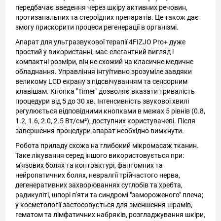
передбачає введення через шкіру активних речовин,
протизапальних та стероїдних препаратів. Це також дає
змогу прискорити процеси регенерації в організмі.
Апарат для ультразвукової терапії 4FIZJO Pro+ дуже
простий у використанні, має елегантний вигляд і
компактні розміри, він не схожий на класичне медичне
обладнання. Управління інтуїтивно зрозуміле завдяки
великому LCD екрану з підсвічуванням та сенсорним
клавішам. Кнопка "Timer" дозволяє вказати тривалість
процедури від 5 до 30 хв. Інтенсивність звукової хвилі
регулюється відповідними кнопками в межах 5 рівнів (0.8,
1.2, 1.6, 2.0, 2.5 Вт/см²), доступних користувачеві. Після
завершення процедури апарат необхідно вимкнути.
Робота приладу схожа на глибокий мікромасаж тканин.
Таке лікування серед іншого використовується при:
м'язових болях та контрактурі, фантомних та
нейропатичних болях, невралгії трійчастого нерва,
дегенеративних захворюваннях суглобів та хребта,
радикуліті, шпорі п'яти та синдромі "замороженого" плеча;
у косметології застосовується для зменшення шрамів,
гематом та лімфатичних набряків, розгладжування шкіри,