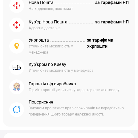
Нова Пошта
за тарифами НП
На відділення, поштомат
Кур'єр Нова Пошта
за тарифами НП
Адресна доставка
Укрпошта
за тарифами
Укрпошти
Уточнюйте можливість у
менеджера
Кур'єром по Києву
Уточнюйте можливість у менеджера
Гарантія від виробника
Термін гарантії дивитись у характеристиках товару
Повернення
Законом про захист прав споживачів не передбачено
повернення цього товару належної якості.