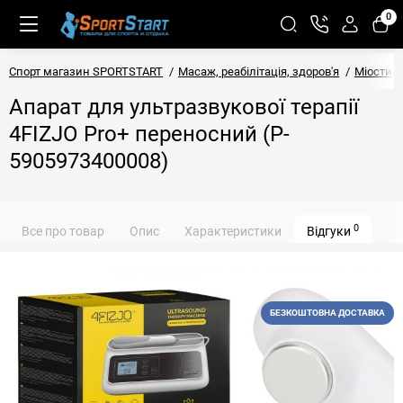
0
Спорт магазин SPORTSTART
Масаж, реабілітація, здоров'я
Міостим
Апарат для ультразвукової терапії
4FIZJO Pro+ переносний (P-
5905973400008)
0
Все про товар
Опис
Характеристики
Відгуки
БЕЗКОШТОВНА ДОСТАВКА