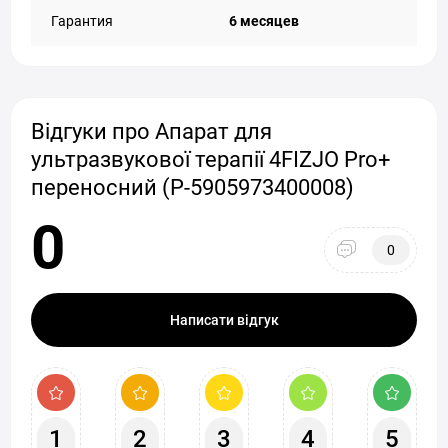
Гарантия
6 месяцев
Відгуки про Апарат для
ультразвукової терапії 4FIZJO Pro+
переносний (P-5905973400008)
0
0
Написати відгук
1
2
3
4
5