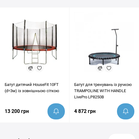
Дніпро, Харків та будь-які інші населені пункти України. Перед
покупкою наші експерти завжди готові надати грамотну
консультацію та допомогти переконатись, що цей товар
ідеально підходить під ваші цілі.
Батут дитячий HouseFit 10FT
Батут для тренувань із ручкою
(d=3м) із зовнішньою сіткою
TRAMPOLINE WITH HANDLE
LivePro LP8250B
13 200 грн
4 872 грн