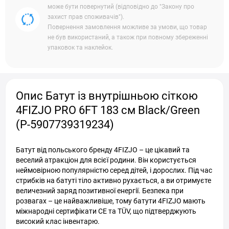
може бути повернутий (відповідно до "Закону про
захист прав споживачів").
Повернення замовлення можливе за умови, що товар
не був використаний, а також при повному збереженні
упаковок та наклейок.
Опис Батут із внутрішньою сіткою
4FIZJO PRO 6FT 183 см Black/Green
(P-5907739319234)
Батут від польського бренду 4FIZJO – це цікавий та
веселий атракціон для всієї родини. Він користується
неймовірною популярністю серед дітей, і дорослих. Під час
стрибків на батуті тіло активно рухається, а ви отримуєте
величезний заряд позитивної енергії. Безпека при
розвагах – це найважливіше, тому батути 4FIZJO мають
міжнародні сертифікати CE та TÜV, що підтверджують
високий клас інвентарю.