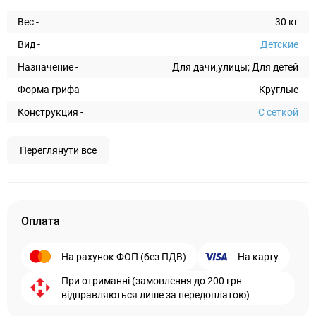
Вес -
30 кг
Вид -
Детские
Назначение -
Для дачи,улицы; Для детей
Форма грифа -
Круглые
Конструкция -
С сеткой
Переглянути все
Оплата
На рахунок ФОП (без ПДВ)
На карту
При отриманні (замовлення до 200 грн
відправляються лише за передоплатою)