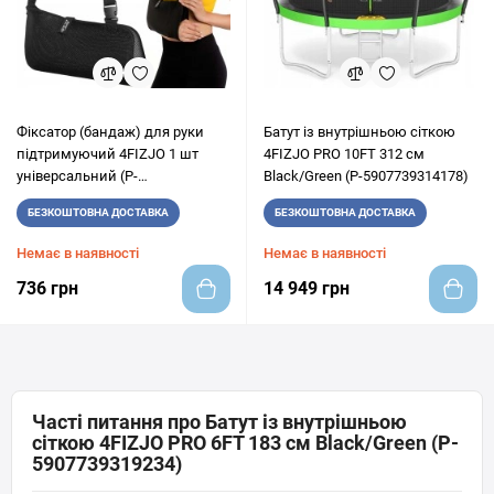
Фіксатор (бандаж) для руки
Батут із внутрішньою сіткою
підтримуючий 4FIZJO 1 шт
4FIZJO PRO 10FT 312 см
універсальний (P-
Black/Green (P-5907739314178)
5907739317513)
БЕЗКОШТОВНА ДОСТАВКА
БЕЗКОШТОВНА ДОСТАВКА
Немає в наявності
Немає в наявності
736 грн
14 949 грн
Часті питання про Батут із внутрішньою
сіткою 4FIZJO PRO 6FT 183 см Black/Green (P-
5907739319234)