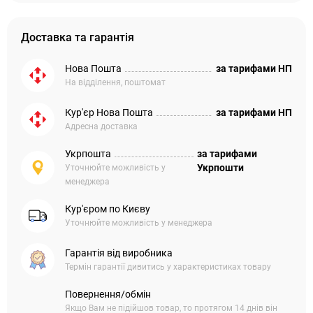
Доставка та гарантія
Нова Пошта
за тарифами НП
На відділення, поштомат
Кур'єр Нова Пошта
за тарифами НП
Адресна доставка
Укрпошта
за тарифами
Укрпошти
Уточнюйте можливість у
менеджера
Кур'єром по Києву
Уточнюйте можливість у менеджера
Гарантія від виробника
Термін гарантії дивитись у характеристиках товару
Повернення/обмін
Якщо Вам не підійшов товар, то протягом 14 днів він