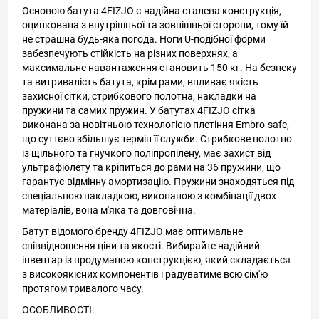
Основою батута 4FIZJO є надійна сталева конструкція,
оцинкована з внутрішньої та зовнішньої сторони, тому їй
не страшна будь-яка погода. Ноги U-подібної форми
забезпечують стійкість на різних поверхнях, а
максимальне навантаження становить 150 кг. На безпеку
та витривалість батута, крім рами, впливає якість
захисної сітки, стрибкового полотна, накладки на
пружини та самих пружин. У батутах 4FIZJO сітка
виконана за новітньою технологією плетіння Embro-safe,
що суттєво збільшує термін її служби. Стрибкове полотно
із щільного та гнучкого поліпропілену, має захист від
ультрафіолету та кріпиться до рами на 36 пружини, що
гарантує відмінну амортизацію. Пружини знаходяться під
спеціальною накладкою, виконаною з комбінації двох
матеріалів, вона м'яка та довговічна.
Батут відомого бренду 4FIZJO має оптимальне
співвідношення ціни та якості. Вибирайте надійний
інвентар із продуманою конструкцією, який складається
з високоякісних компонентів і радуватиме всю сім'ю
протягом тривалого часу.
ОСОБЛИВОСТІ: