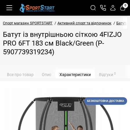
0
Спорт магазин SPORTSTART
Активний спорт та відпочинок
Батути
Батут із внутрішньою сіткою 4FIZJO
PRO 6FT 183 см Black/Green (P-
5907739319234)
0
Все про товар
Опис
Характеристики
Відгуки
БЕЗКОШТОВНА ДОСТАВКА