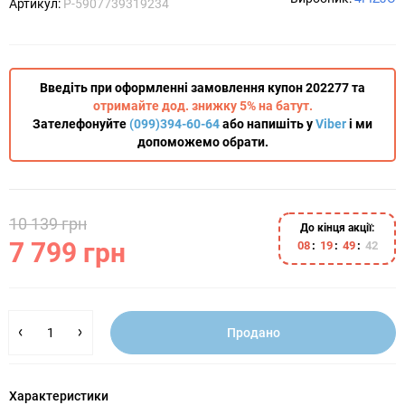
Артикул:
P-5907739319234
Введіть при оформленні замовлення купон 202277 та
отримайте дод. знижку 5% на батут.
Зателефонуйте
(099)394-60-64
або напишіть у
Viber
і ми
допоможемо обрати.
10 139 грн
До кінця акції:
7 799 грн
0
8
1
9
4
9
4
2
Продано
Характеристики