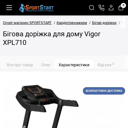
0
Спорт магазин SPORTSTART
Кардіотренажери
Бігові доріжки
Біг
Бігова доріжка для дому Vigor
XPL710
0
Все про товар
Опис
Характеристики
Відгуки
БЕЗКОШТОВНА ДОСТАВКА