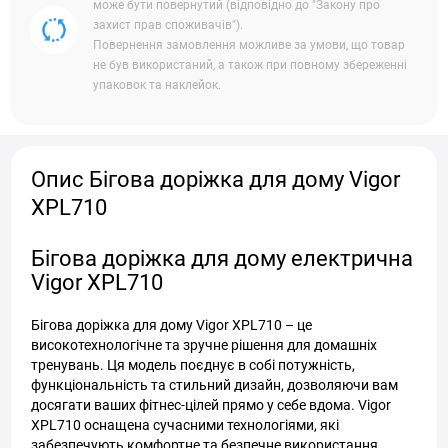
може бути повернутий (відповідно до "Закону про
захист прав споживачів").
Повернення замовлення можливе за умови, що товар
не був використаний, а також при повному збереженні
упаковок та наклейок.
Опис Бігова доріжка для дому Vigor
XPL710
Бігова доріжка для дому електрична
Vigor XPL710
Бігова доріжка для дому Vigor XPL710 – це
високотехнологічне та зручне рішення для домашніх
тренувань. Ця модель поєднує в собі потужність,
функціональність та стильний дизайн, дозволяючи вам
досягати ваших фітнес-цілей прямо у себе вдома. Vigor
XPL710 оснащена сучасними технологіями, які
забезпечують комфортне та безпечне використання.