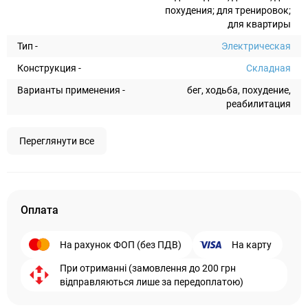
похудения; для тренировок;
для квартиры
Тип -
Электрическая
Конструкция -
Складная
Варианты применения -
бег, ходьба, похудение,
реабилитация
Переглянути все
Оплата
На рахунок ФОП (без ПДВ)
На карту
При отриманні (замовлення до 200 грн
відправляються лише за передоплатою)