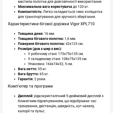
мастила полотна для довговічності використання.
Максимальна вага користувача
до 120 кг.
Компактність:
Легко складається і має коліщатка
для транспортування для зручного зберігання.
Характеристики бігової доріжки Vigor XPL710
Товщина деки:
16 мм.
Товщина бігового полотна:
1,6 мм.
Поверхня бігового полотна:
42х123 см.
Розміри (дов х шир х вис):
У робочому стані: 175х75х135 см.
У складеному стані: 108х75х135 см.
Упаковка: 164х74х32, 5 см.
Вага нетто:
55 кг.
Вага брутто:
65 кг.
Гарантія:
2 роки.
Комп'ютер та програми
Дисплей:
рідкокристалічний 5-дюймовий дисплей з
блакитним підсвічуванням, що відображає час
тренування, дистанцію, швидкість, кут нахилу,
калорії та пульс.