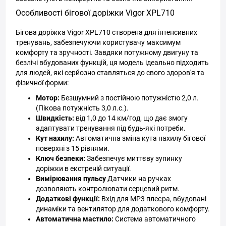
Особливості бігової доріжки Vigor XPL710
Бігова доріжка Vigor XPL710 створена для інтенсивних
тренувань, забезпечуючи користувачу максимум
комфорту та зручності. Завдяки потужному двигуну та
безлічі вбудованих функцій, ця модель ідеально підходить
для людей, які серйозно ставляться до свого здоров'я та
фізичної форми:
Мотор:
Безшумний з постійною потужністю 2,0 л.
(Пікова потужність 3,0 л.с.).
Швидкість:
від 1,0 до 14 км/год, що дає змогу
адаптувати тренування під будь-які потреби.
Кут нахилу:
Автоматична зміна кута нахилу бігової
поверхні з 15 рівнями.
Ключ безпеки:
Забезпечує миттєву зупинку
доріжки в екстреній ситуації.
Вимірювання пульсу
Датчики на ручках
дозволяють контролювати серцевий ритм.
Додаткові функції:
Вхід для MP3 плеєра, вбудовані
динаміки та вентилятор для додаткового комфорту.
Автоматична мастило:
Система автоматичного