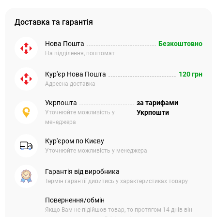
Доставка та гарантія
Нова Пошта
Безкоштовно
На відділення, поштомат
Кур'єр Нова Пошта
120 грн
Адресна доставка
Укрпошта
за тарифами
Укрпошти
Уточнюйте можливість у
менеджера
Кур'єром по Києву
Уточнюйте можливість у менеджера
Гарантія від виробника
Термін гарантії дивитись у характеристиках товару
Повернення/обмін
Якщо Вам не підійшов товар, то протягом 14 днів він