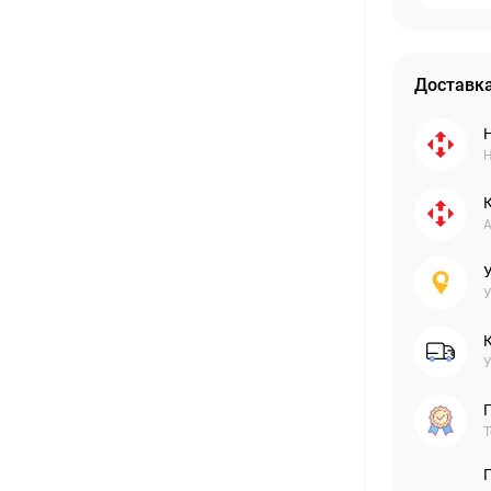
Доставка
Н
А
У
У
Г
Т