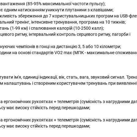
авантаження (85-95% максимальної частоти пульсу);
ляє одним натисканням уникнути плутанини з клавішами;
жливість збереження до 7 користувальницьких програм на USB-фле
альний тренінг, інтенсивне тренування, програма на 10 тижнів;
стань (1-99 км) і спалювання калорій (10-2500 калл);
цевого ритму, інтервальний контроль серцевого ритму, пагорби і
уючих чемпіонів в гонці на дистанцію 3, 5 або 10 кілометри;
людини на основі стандартів VO2 max (МПК - максимальне споживан
ати ім'я, одиниці індикації, вік, стать, вага, звуковий сигнал. Тре
м налаштувань і створеним користувачем тренувань при виявленні
а ергономічних рукоятках + телеметрія (сумісність з нагрудними д
су має високу стійкість перед перешкодами;
а ергономічних рукоятках + телеметрія (сумісність з нагрудними д
су має високу стійкість перед перешкодами;