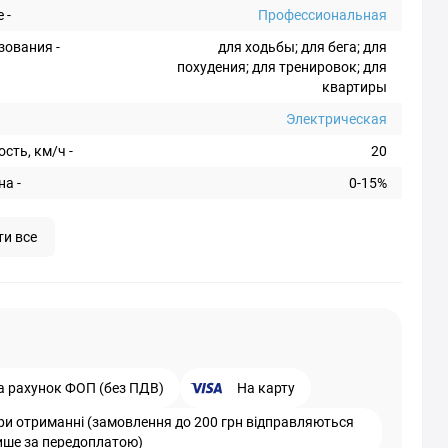
 -
Профессиональная
зования -
для ходьбы; для бега; для
похудения; для тренировок; для
квартиры
Электрическая
сть, км/ч -
20
на -
0-15%
ти все
а рахунок ФОП (без ПДВ)
На карту
ри отриманні (замовлення до 200 грн відправляються
ише за передоплатою)