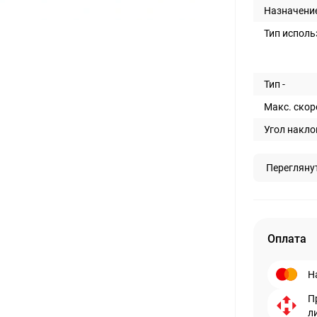
Назначение
Тип исполь
Тип -
Макс. скоро
Угол накло
Перегляну
Оплата
Н
П
л