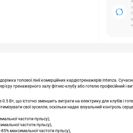
Я
п
П
в
н
 доріжка топової лінії комерційних кардіотренажерів Intenza. Сучас
ер'єру тренажерного залу фітнес-клубу або готелю професійний і в
.5 Вт, що істотно зменшить витрати на електрику для клубів і готе
тимізувати свої зусилля, оскільки надає візуальний контроль серц
имальної частоти пульсу),
имальної частоти пульсу),
-85% максимальної частоти пульсу),