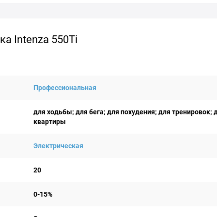
а Intenza 550Ti
Профессиональная
для ходьбы; для бега; для похудения; для тренировок; 
квартиры
Электрическая
20
0-15%