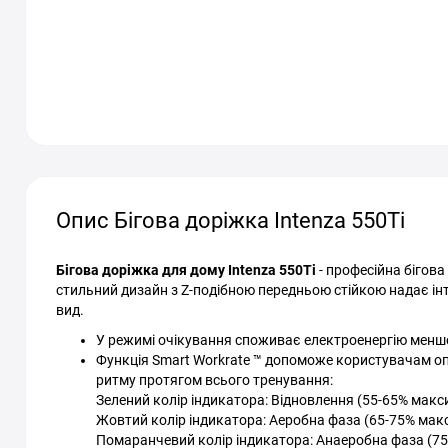
Опис Бігова доріжка Intenza 550Ti
Бігова доріжка для дому Intenza 550Ti
- професійна бігова
стильний дизайн з Z-подібною передньою стійкою надає інт
вид.
У режимі очікування споживає електроенергію менше 0
Функція Smart Workrate ™ допоможе користувачам оп
ритму протягом всього тренування:
Зелений колір індикатора: Відновлення (55-65% макс
Жовтий колір індикатора: Аеробна фаза (65-75% макс
Помаранчевий колір індикатора: Анаеробна фаза (75