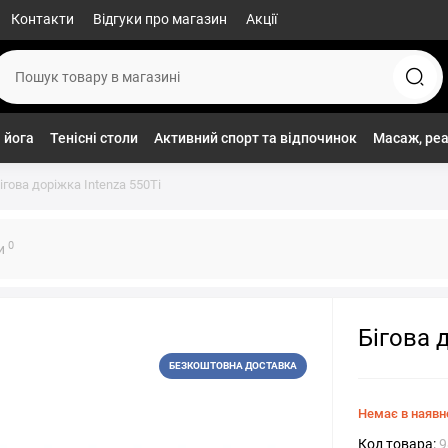
Контакти
Відгуки про магазин
Акції
 йога
Тенісні столи
Активний спорт та відпочинок
Масаж, реа
ігова доріжка Intenza 550Ti
0
ки
Бігова 
БЕЗКОШТОВНА ДОСТАВКА
Немає в наявн
Код товара:
9