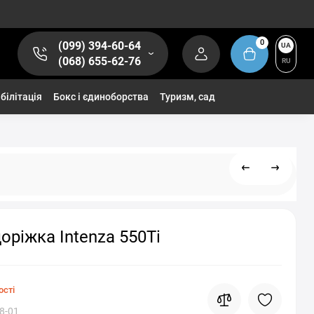
0
(099) 394-60-64
UA
(068) 655-62-76
RU
білітація
Бокс і єдиноборства
Туризм, сад
доріжка Intenza 550Ti
ості
8-01