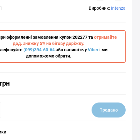
i
Виробник:
Intenza
при оформленні замовлення купон 202277 та
отримайте
дод. знижку 5% на бігову доріжку.
елефонуйте
(099)394-60-64
або напишіть у
Viber
і ми
допоможемо обрати.
грн
Продано
ики