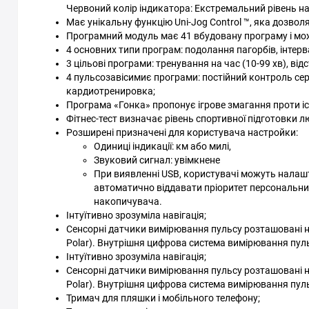
Червоний колір індикатора: Екстремальний рівень н
Має унікальну функцію Uni-Jog Control ™, яка дозво
Програмний модуль має 41 вбудовану програму і мо
4 основних типи програм: подолання пагорбів, інтерв
3 цільові програми: тренування на час (10-99 хв), від
4 пульсозавісимиє програми: постійний контроль сер
кардиотренировка;
Програма «Гонка» пропонує ігрове змагання проти існ
Фітнес-тест визначає рівень спортивної підготовки 
Розширені призначені для користувача настройки:
Одиниці індикації: км або милі,
Звуковий сигнал: увімкнене
При виявленні USB, користувачі можуть налаштув
автоматично віддавати пріоритет персональни
накопичувача.
Інтуїтивно зрозуміла навігація;
Сенсорні датчики вимірювання пульсу розташовані н
Polar). Внутрішня цифрова система вимірювання пуль
Інтуїтивно зрозуміла навігація;
Сенсорні датчики вимірювання пульсу розташовані н
Polar). Внутрішня цифрова система вимірювання пуль
Тримач для пляшки і мобільного телефону;