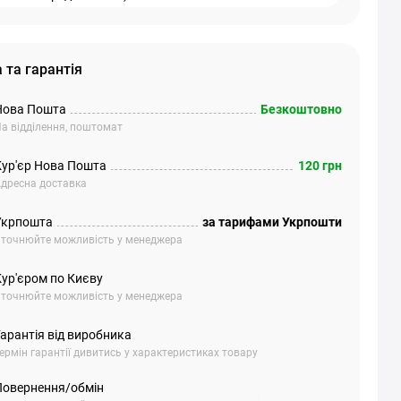
 та гарантія
Нова Пошта
Безкоштовно
а відділення, поштомат
Кур'єр Нова Пошта
120 грн
дресна доставка
Укрпошта
за тарифами Укрпошти
точнюйте можливість у менеджера
Кур'єром по Києву
точнюйте можливість у менеджера
арантія від виробника
ермін гарантії дивитись у характеристиках товару
Повернення/обмін