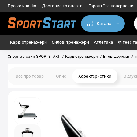
Про компанію
Доставка та оплата
Гарантії та повернення
Каталог
Кардіотренажери
Силові тренажери
Атлетика
Фітнес та
Спорт магазин SPORTSTART
Кардіотренажери
Бігові доріжки
Б
Все про товар
Опис
Характеристики
Відгу