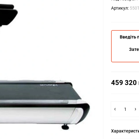
Артикул:
550T
Введіть 
Зат
459 320 
Характерист