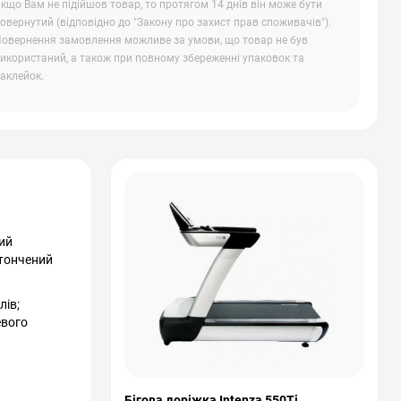
кщо Вам не підійшов товар, то протягом 14 днів він може бути
овернутий (відповідно до "Закону про захист прав споживачів").
овернення замовлення можливе за умови, що товар не був
икористаний, а також при повному збереженні упаковок та
аклейок.
ний
итончений
лів;
евого
Бігова доріжка Intenza 550Ti