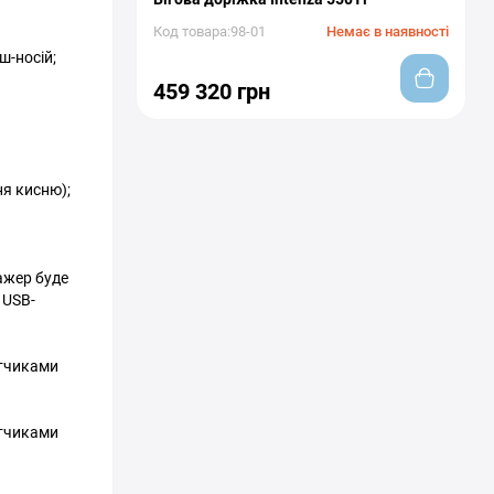
Код товара:98-01
Немає в наявності
ш-носій;
459 320 грн
ня кисню);
нажер буде
 USB-
атчиками
атчиками