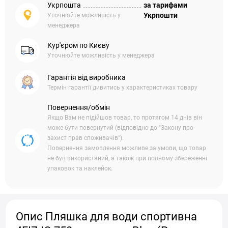
Укрпошта
за тарифами
Укрпошти
Уточнюйте можливість у
менеджера
Кур'єром по Києву
Уточнюйте можливість у менеджера
Гарантія від виробника
Термін гарантії дивитись у характеристиках товару
Повернення/обмін
Якщо Вам не підійшов товар, то протягом 14 днів він
може бути повернутий (відповідно до "Закону про
захист прав споживачів").
Повернення замовлення можливе за умови, що товар
не був використаний, а також при повному збереженні
упаковок та наклейок.
Опис Пляшка для води спортивна