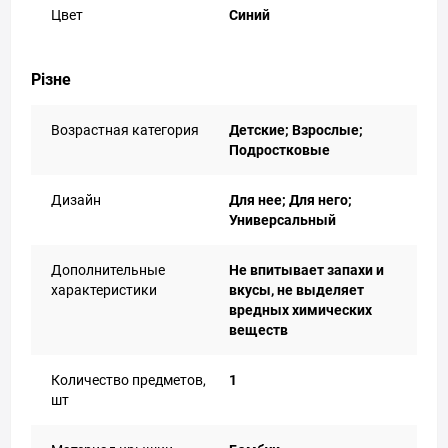
Цвет
Синий
Різне
Возрастная категория
Детские; Взрослые;
Подростковые
Дизайн
Для нее; Для него;
Универсальный
Дополнительные
Не впитывает запахи и
характеристики
вкусы, не выделяет
вредных химических
веществ
Количество предметов,
1
шт