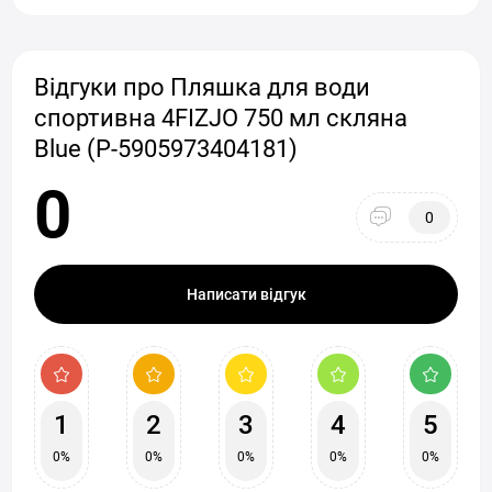
Відгуки про Пляшка для води
спортивна 4FIZJO 750 мл скляна
Blue (P-5905973404181)
0
0
Написати відгук
1
2
3
4
5
0%
0%
0%
0%
0%