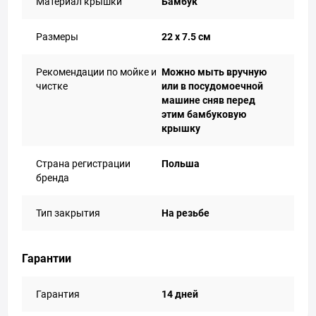
Материал крышки
Бамбук
Размеры
22 x 7.5 см
Рекомендации по мойке и
Можно мыть вручную
чистке
или в посудомоечной
машине сняв перед
этим бамбуковую
крышку
Страна регистрации
Польша
бренда
Тип закрытия
На резьбе
Гарантии
Гарантия
14 дней