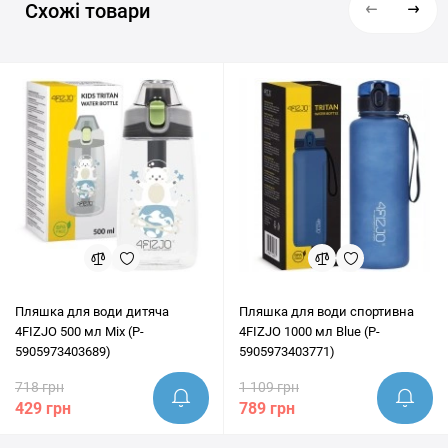
перевірені станом на 08 місяць року.
Схожі товари
надійну доставку в Київ, Львів, Одесу, Дніпро, Харків та будь-які
інші населені пункти України. Перед покупкою наші експерти
завжди готові надати грамотну консультацію та допомогти
переконатись, що цей товар ідеально підходить під ваші цілі.
Пляшка для води дитяча
Пляшка для води спортивна
4FIZJO 500 мл Mix (P-
4FIZJO 1000 мл Blue (P-
5905973403689)
5905973403771)
718 грн
1 109 грн
429 грн
789 грн