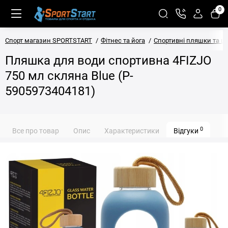
0
Спорт магазин SPORTSTART
Фітнес та йога
Спортивні пляшки та ш
Пляшка для води спортивна 4FIZJO
750 мл скляна Blue (P-
5905973404181)
0
Все про товар
Опис
Характеристики
Відгуки