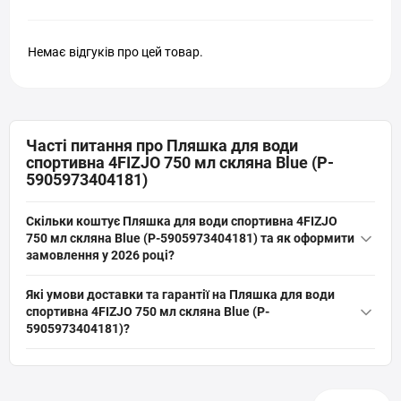
Немає відгуків про цей товар.
Часті питання про Пляшка для води
спортивна 4FIZJO 750 мл скляна Blue (P-
5905973404181)
Скільки коштує Пляшка для води спортивна 4FIZJO
750 мл скляна Blue (P-5905973404181) та як оформити
замовлення у 2026 році?
Актуальна ціна на оригінальну модель Пляшка для води
Які умови доставки та гарантії на Пляшка для води
спортивна 4FIZJO 750 мл скляна Blue (P-5905973404181)
спортивна 4FIZJO 750 мл скляна Blue (P-
(артикул: P-5905973404181) від бренду 4FIZJO складає 1 004 грн
5905973404181)?
грн. Ви можете швидко та безпечно замовити цей товар з
На все спортивне обладнання, включаючи Пляшка для води
категорії «
Пляшки для води спортивні
» прямо на сайті інтернет-
спортивна 4FIZJO 750 мл скляна Blue (P-5905973404181) діє
магазину SPORTSTART.com.ua. Дані про наявність та вартість
офіційна гарантія від виробника. Ми забезпечуємо швидку та