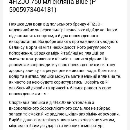
4FIZJO 750 мл скляна Blue (P-
5905973404181)
Пляшка для води від польського бренду 4FIZJO -
надзвичайно універсальне рішення, яке підійде не тільки
під час занять спортом, а й для повсякденного
використання. Всі добре знають про важливість водного
балансу в організмі та необхідності його регулярного
поповнення. Завдяки мірній таблиці на пляшці, ви
зможете контролювати кількість випитої рідини. Це
допоможе запровадити у своє повсякденне життя таку
здорову звичку, як регулярне вживання води. Крім того,
колір та вигляд пляшки можуть мати великий вплив на те,
як часто ви нею будете користуватись. Оберіть свій
улюблений дизайн та принесіть більше радості у своє
повсякденне життя.
Спортивна пляшка від 4FIZJO виготовлена з
високоякісного боросилікатного скла, яке не вбирає
запахи та смаки й не виділяє шкідливих хімічних речовин.
Виріб з даного матеріалу являється екологічно чистим,
міцним, стійким до ударів та високих температур!