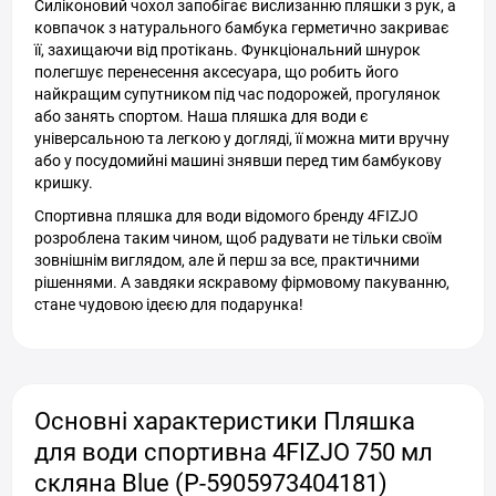
Силіконовий чохол запобігає вислизанню пляшки з рук, а
ковпачок з натурального бамбука герметично закриває
її, захищаючи від протікань. Функціональний шнурок
полегшує перенесення аксесуара, що робить його
найкращим супутником під час подорожей, прогулянок
або занять спортом. Наша пляшка для води є
універсальною та легкою у догляді, її можна мити вручну
або у посудомийні машині знявши перед тим бамбукову
кришку.
Спортивна пляшка для води відомого бренду 4FIZJO
розроблена таким чином, щоб радувати не тільки своїм
зовнішнім виглядом, але й перш за все, практичними
рішеннями. А завдяки яскравому фірмовому пакуванню,
стане чудовою ідеєю для подарунка!
Основні характеристики Пляшка
для води спортивна 4FIZJO 750 мл
скляна Blue (P-5905973404181)