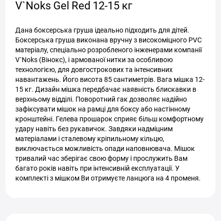
V`Noks Gel Red 12-15 кг
Дана боксерська груша ідеально підходить для дітей.
Боксерська груша виконана вручну з високоміцного PVC
матеріалу, спеціально розробленого інженерами компанії
V`Noks (Вінокс), і армованої нитки за особливою
технологією, для довгострокових та інтенсивних
навантажень. Його висота 85 сантиметрів. Вага мішка 12-
15 кг. Дизайн мішка передбачає наявність блискавки в
верхньому відділі. Поворотний гак дозволяє надійно
зафіксувати мішок на рамці для боксу або настінному
кронштейні. Гелева прошарок сприяє більш комфортному
удару навіть без рукавичок. Завдяки надміцним
матеріалами і сталевому кріпильному кільцю,
виключається можливість опади наповнювача. Мішок
тривалий час зберігає свою форму і прослужить Вам
багато років навіть при інтенсивній експлуатації. У
комплекті з мішком Ви отримуєте ланцюга на 4 променя.