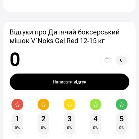
Відгуки про Дитячий боксерський
мішок V`Noks Gel Red 12-15 кг
0
0
Написати відгук
1
2
3
4
5
0%
0%
0%
0%
0%