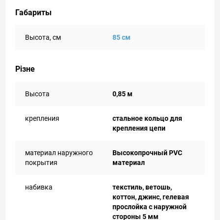
Габариты
Высота, см
85 см
Різне
Высота
0,85 м
крепления
стальное кольцо для
крепления цепи
материал наружного
Высокопрочный PVC
покрытия
материал
набивка
текстиль, ветошь,
коттон, джинс, гелевая
прослойка с наружной
стороны 5 мм