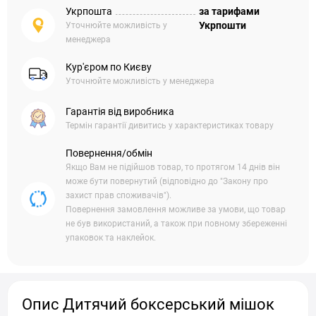
Укрпошта
за тарифами
Укрпошти
Уточнюйте можливість у
менеджера
Кур'єром по Києву
Уточнюйте можливість у менеджера
Гарантія від виробника
Термін гарантії дивитись у характеристиках товару
Повернення/обмін
Якщо Вам не підійшов товар, то протягом 14 днів він
може бути повернутий (відповідно до "Закону про
захист прав споживачів").
Повернення замовлення можливе за умови, що товар
не був використаний, а також при повному збереженні
упаковок та наклейок.
Опис Дитячий боксерський мішок