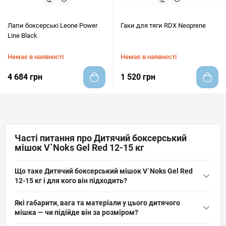
Лапи боксерські Leone Power
Гаки для тяги RDX Neoprene
Line Black
Немає в наявності
Немає в наявності
4 684 грн
1 520 грн
Часті питання про Дитячий боксерський
мішок V`Noks Gel Red 12-15 кг
Що таке Дитячий боксерський мішок V`Noks Gel Red
12-15 кг і для кого він підходить?
Дитячий боксерський мішок V`Noks Gel Red 12-15 кг — це
Які габарити, вага та матеріали у цього дитячого
підвісна груша висотою 85 см і вагою 12–15 кг з високоміцного
мішка — чи підійде він за розміром?
PVC і гелевою прошарком 5 мм. Підходить для дітей та