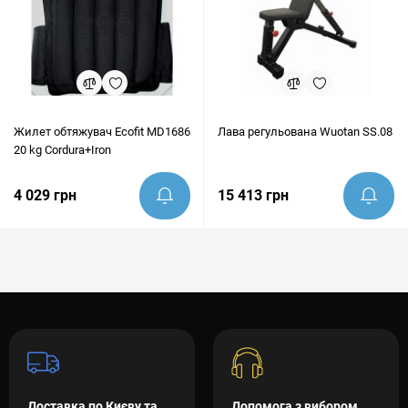
Жилет обтяжувач Ecofit MD1686
Лава регульована Wuotan SS.08
20 kg Cordura+Iron
4 029 грн
15 413 грн
Доставка по Києву та
Допомога з вибором