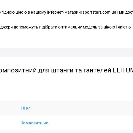
ідною ціною в нашому інтернет-магазині sportstart.com.ua і ми до
джери допоможуть підібрати оптимальну модель за ціною і якістю і
омпозитний для штанги та гантелей ELITUM 
10 кг
Композитные