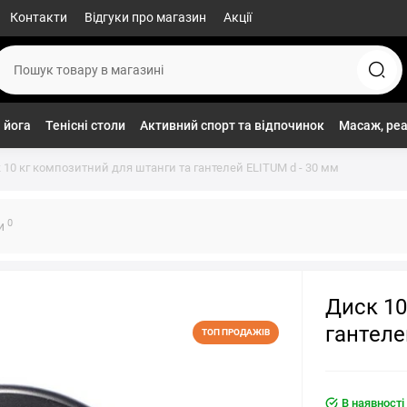
Контакти
Відгуки про магазин
Акції
 йога
Тенісні столи
Активний спорт та відпочинок
Масаж, реа
 10 кг композитний для штанги та гантелей ELITUM d - 30 мм
0
ки
Диск 10
гантеле
ТОП ПРОДАЖІВ
В наявності