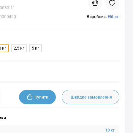
0083-11
00000420
Виробник:
Elitum
0 кг
2,5 кг
5 кг
Купити
Швидке замовлення
ики
10 кг