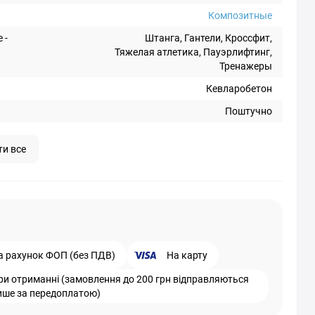
Композитные
 -
Штанга, Гантели, Кроссфит,
Тяжелая атлетика, Пауэрлифтинг,
Тренажеры
Кевларобетон
Поштучно
ти все
а рахунок ФОП (без ПДВ)
На карту
ри отриманні (замовлення до 200 грн відправляються
ише за передоплатою)