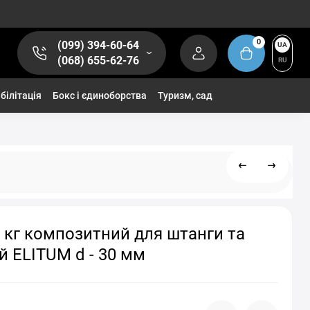
0
(099) 394-60-64
UA
(068) 655-62-76
RU
білітація
Бокс і єдиноборства
Туризм, сад
 кг композитний для штанги та
й ELITUM d - 30 мм