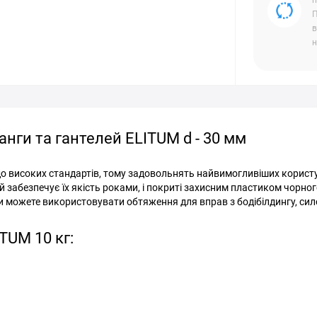
п
П
в
н
нги та гантелей ELITUM d - 30 мм
о високих стандартів, тому задовольнять найвимогливіших користу
й забезпечує їх якість роками, і покриті захисним пластиком чорног
Ви можете використовувати обтяження для вправ з бодібілдингу, си
TUM 10 кг: