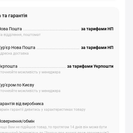
 та гарантія
Нова Пошта
за тарифами НП
а відділення, поштомат
Кур'єр Нова Пошта
за тарифами НП
дресна доставка
Укрпошта
за тарифами Укрпошти
точнюйте можливість у менеджера
Кур'єром по Києву
точнюйте можливість у менеджера
арантія від виробника
ермін гарантії дивитись у характеристиках товару
Повернення/обмін
кщо Вам не підійшов товар, то протягом 14 днів він може бути