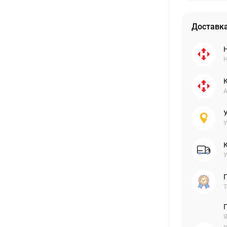
Доставка
Н
А
У
У
Г
Т
Я