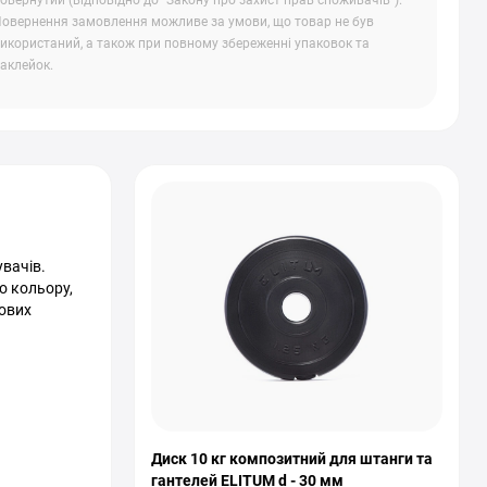
овернутий (відповідно до "Закону про захист прав споживачів").
овернення замовлення можливе за умови, що товар не був
икористаний, а також при повному збереженні упаковок та
аклейок.
вачів.
о кольору,
лових
Диск 10 кг композитний для штанги та
гантелей ELITUM d - 30 мм