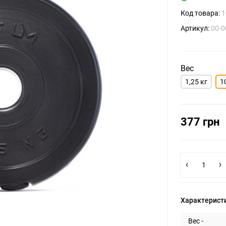
Код товара:
1
Артикул:
00-
Вес
1,25 кг
1
377 грн
Характерист
Вес -