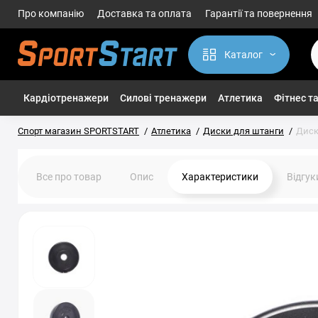
Про компанію
Доставка та оплата
Гарантії та повернення
Каталог
Кардіотренажери
Силові тренажери
Атлетика
Фітнес та
Спорт магазин SPORTSTART
Атлетика
Диски для штанги
Диск
Все про товар
Опис
Характеристики
Відгу