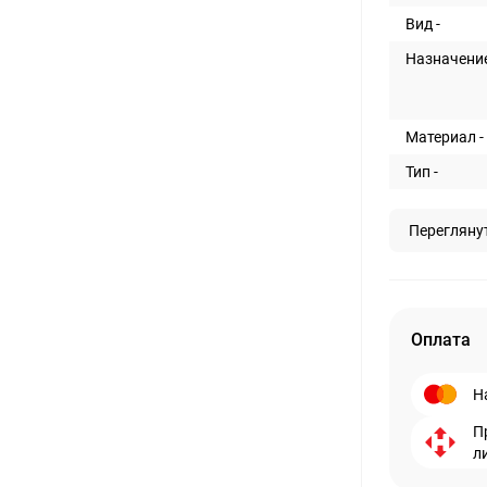
Вид -
Назначение
Материал -
Тип -
Перегляну
Оплата
Н
П
л