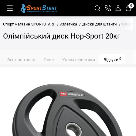
0
Спорт магазин SPORTSTART
Атлетика
Диски для штанги
Олімпій
Олімпійський диск Hop-Sport 20кг
0
Все про товар
Опис
Характеристики
Відгуки