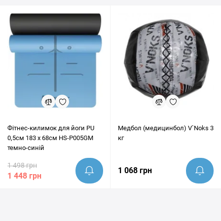
Фітнес-килимок для йоги PU
Медбол (медицинбол) V`Noks 3
0,5см 183 x 68см HS-P005GM
кг
темно-синій
1 498 грн
1 068 грн
1 448 грн