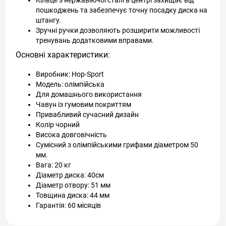
Кільце з нержавіючої сталі в центрі захищає від
пошкоджень та забезпечує точну посадку диска на
штангу.
Зручні ручки дозволяють розширити можливості
тренувань додатковими вправами.
Основні характеристики:
Виробник: Hop-Sport
Модель: олімпійська
Для домашнього використання
Чавун із гумовим покриттям
Привабливий сучасний дизайн
Колір чорний
Висока довговічність
Сумісний з олімпійськими грифами діаметром 50
мм.
Вага: 20 кг
Діаметр диска: 40см
Діаметр отвору: 51 мм
Товщина диска: 44 мм
Гарантія: 60 місяців