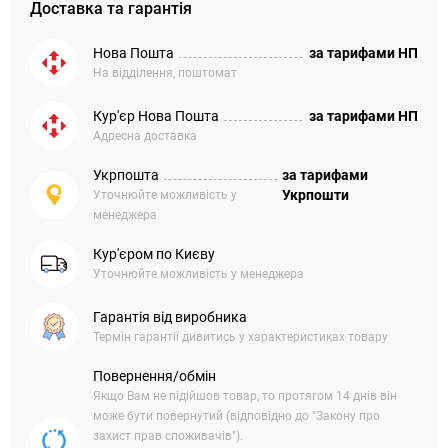
Доставка та гарантія
Нова Пошта
за тарифами НП
На відділення, поштомат
Кур'єр Нова Пошта
за тарифами НП
Адресна доставка
Укрпошта
за тарифами
Укрпошти
Уточнюйте можливість у
менеджера
Кур'єром по Києву
Уточнюйте можливість у менеджера
Гарантія від виробника
Термін гарантії дивитись у характеристиках товару
Повернення/обмін
Якщо Вам не підійшов товар, то протягом 14 днів він
може бути повернутий (відповідно до "Закону про
захист прав споживачів").