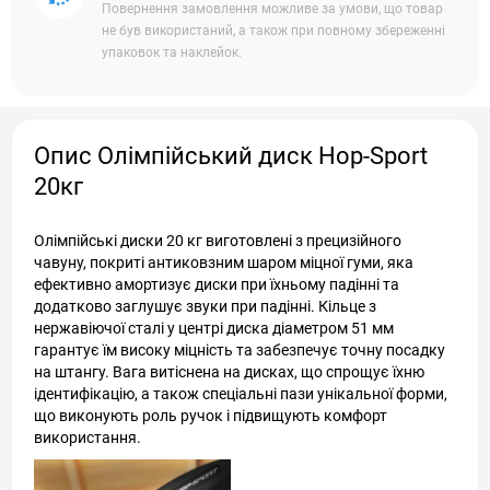
Повернення замовлення можливе за умови, що товар
не був використаний, а також при повному збереженні
упаковок та наклейок.
Опис Олімпійський диск Hop-Sport
20кг
Олімпійські диски 20 кг виготовлені з прецизійного
чавуну, покриті антиковзним шаром міцної гуми, яка
ефективно амортизує диски при їхньому падінні та
додатково заглушує звуки при падінні. Кільце з
нержавіючої сталі у центрі диска діаметром 51 мм
гарантує їм високу міцність та забезпечує точну посадку
на штангу. Вага витіснена на дисках, що спрощує їхню
ідентифікацію, а також спеціальні пази унікальної форми,
що виконують роль ручок і підвищують комфорт
використання.