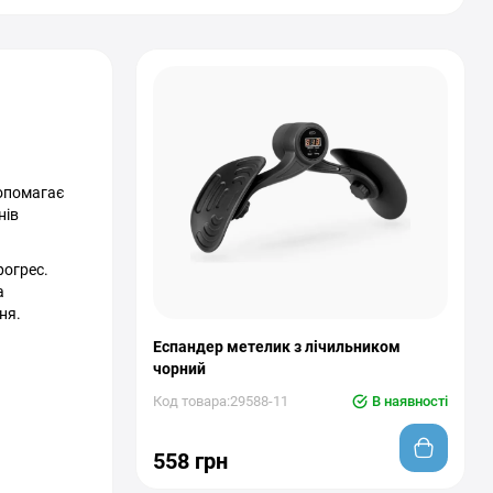
допомагає
нів
рогрес.
а
ня.
Еспандер метелик з лічильником
чорний
Код товара:29588-11
В наявності
558 грн