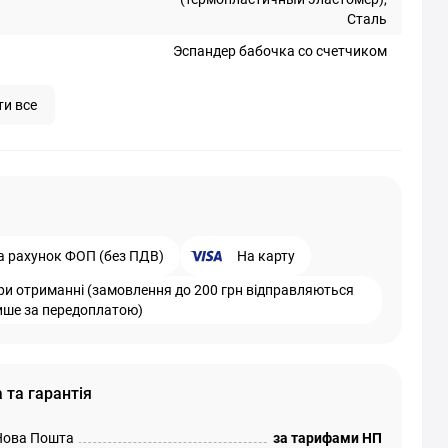
Сталь
Эспандер бабочка со счетчиком
ти все
а рахунок ФОП (без ПДВ)
На карту
ри отриманні (замовлення до 200 грн відправляються
ише за передоплатою)
 та гарантія
Нова Пошта
за тарифами НП