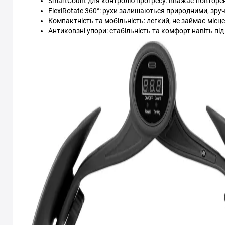
SmartCount для контролю прогресу: вважає повторення
FlexiRotate 360°: рухи залишаються природними, зру
Компактність та мобільність: легкий, не займає місц
Антиковзні упори: стабільність та комфорт навіть під