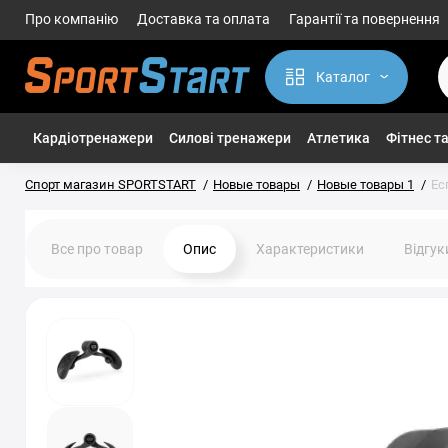
Про компанію
Доставка та оплата
Гарантії та повернення
Каталог
Кардіотренажери
Силові тренажери
Атлетика
Фітнес та
Спорт магазин SPORTSTART
Новые товары
Новые товары 1
Ес
Все про товар
Опис
Характеристики
Відгу