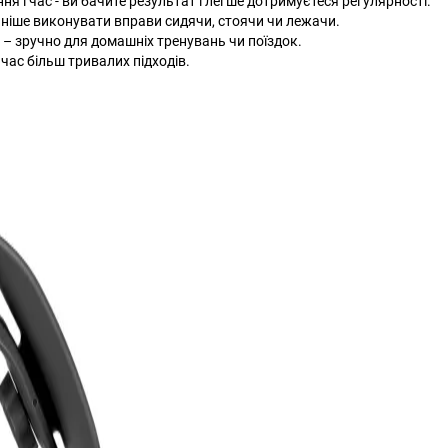
 і час - ви бачите результат і легше дотримуєтеся регулярності.
чніше виконувати вправи сидячи, стоячи чи лежачи.
е – зручно для домашніх тренувань чи поїздок.
 час більш тривалих підходів.