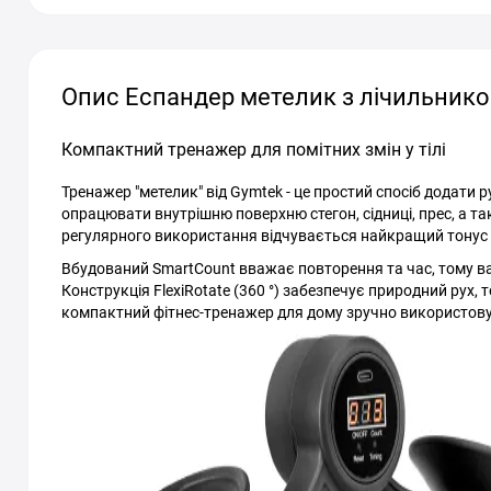
Опис Еспандер метелик з лічильник
Компактний тренажер для помітних змін у тілі
Тренажер "метелик" від Gymtek - це простий спосіб додати 
опрацювати внутрішню поверхню стегон, сідниці, прес, а так
регулярного використання відчувається найкращий тонус і
Вбудований SmartCount вважає повторення та час, тому вам
Конструкція FlexiRotate (360 °) забезпечує природний рух
компактний фітнес-тренажер для дому зручно використовува