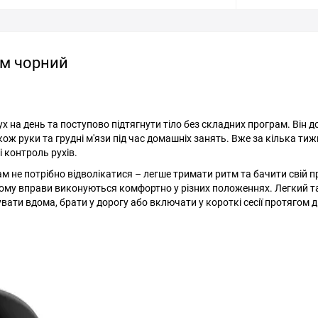
ом чорний
рух на день та поступово підтягнути тіло без складних програм. Він 
ож руки та грудні м'язи під час домашніх занять. Вже за кілька тиж
 контроль рухів.
 не потрібно відволікатися – легше тримати ритм та бачити свій п
, тому вправи виконуються комфортно у різних положеннях. Легкий т
ти вдома, брати у дорогу або включати у короткі сесії протягом д