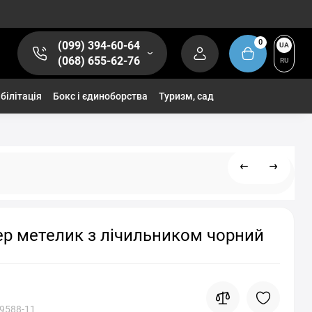
0
(099) 394-60-64
UA
(068) 655-62-76
RU
білітація
Бокс і єдиноборства
Туризм, сад
р метелик з лічильником чорний
9588-11