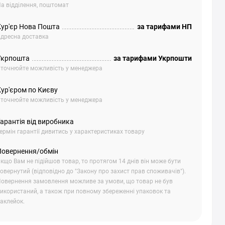
а відділення, поштомат
Кур'єр Нова Пошта
за тарифами НП
дресна доставка
Укрпошта
за тарифами Укрпошти
точнюйте можливість у менеджера
Кур'єром по Києву
точнюйте можливість у менеджера
арантія від виробника
ермін гарантії дивитись у характеристиках товару
Повернення/обмін
кщо Вам не підійшов товар, то протягом 14 днів він може бути
овернутий (відповідно до "Закону про захист прав споживачів").
овернення замовлення можливе за умови, що товар не був
икористаний, а також при повному збереженні упаковок та
аклейок.