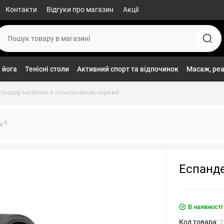
Контакти
Відгуки про магазин
Акції
 йога
Тенісні столи
Активний спорт та відпочинок
Масаж, реа
пандер метелик з лічильником чорний
0
ки
Еспанде
В наявності
Код товара:
2