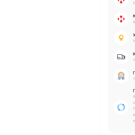
Н
А
У
У
Г
Т
Я
п
П
в
н