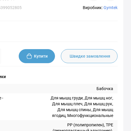
5399052805
Виробник:
Gymtek
Купити
Швидке замовлення
ики
Бабочка
 -
Для мышц груди, Для мышц ног,
Для мышц плеч, Для мышц рук,
Для мышц спины, Для мышц
ягодиц, Многофункциональные
PP (полипропилен), TPE
(термопластичный эластомер),