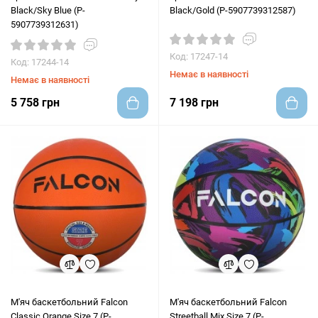
Black/Sky Blue (P-
Black/Gold (P-5907739312587)
5907739312631)
Код: 17247-14
Код: 17244-14
Немає в наявності
Немає в наявності
5 758 грн
7 198 грн
М'яч баскетбольний Falcon
М'яч баскетбольний Falcon
Classic Orange Size 7 (P-
Streetball Mix Size 7 (P-