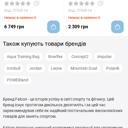
Код: 27203-14
Код: 27204-14
Немає в наявності
Немає в наявності
6 749 грн
2 309 грн
Також купують товари брендів
Aqua Training Bag
Bowflex
Concept2
Impulse
Ironbull
Jordan
Leone
Mountain Goat
Polanik
POWERland
Бренд Falcon - це історія успіху в світі спорту та фітнесу. Цей
бренд існує протягом декількох десятиліть і за цей час
зарекомендував себе як надійний постачальник високоякісних
товарів для занять спортом.
Falcon пропонує широкий асортимент продукції для спортивних