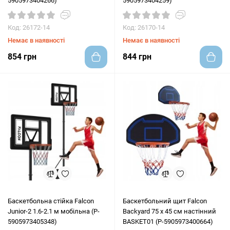
5905973404266)
5905973404259)
Код: 26172-14
Код: 26170-14
Немає в наявності
Немає в наявності
854 грн
844 грн
Баскетбольна стійка Falcon
Баскетбольний щит Falcon
Junior-2 1.6-2.1 м мобільна (P-
Backyard 75 x 45 см настінний
5905973405348)
BASKET01 (P-5905973400664)