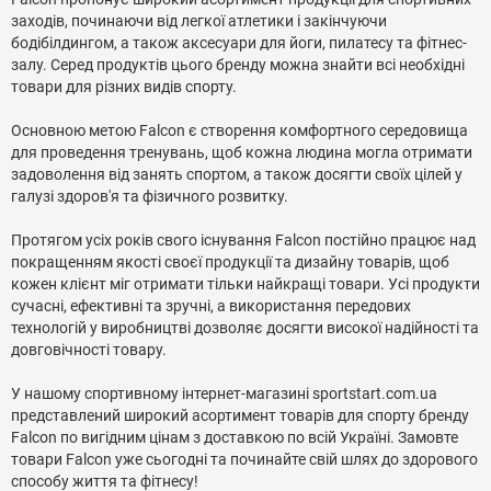
заходів, починаючи від легкої атлетики і закінчуючи
бодібілдингом, а також аксесуари для йоги, пилатесу та фітнес-
залу. Серед продуктів цього бренду можна знайти всі необхідні
товари для різних видів спорту.
Основною метою Falcon є створення комфортного середовища
для проведення тренувань, щоб кожна людина могла отримати
задоволення вiд занять спортом, а також досягти своїх цiлей у
галузi здоров'я та фiзичного розвитку.
Протягом усіх років свого існування Falcon постійно працює над
покращенням якості своєї продукції та дизайну товарів, щоб
кожен клієнт міг отримати тільки найкращі товари. Усі продукти
сучасні, ефективні та зручні, а використання передових
технологій у виробництвi дозволяє досягти високої надiйностi та
довговiчностi товару.
У нашому спортивному інтернет-магазині sportstart.com.ua
представлений широкий асортимент товарів для спорту бренду
Falcon по вигiдним цiнам з доставкою по всiй Українi. Замовте
товари Falcon уже сьогодні та починайте свiй шлях до здорового
способу життя та фiтнесу!