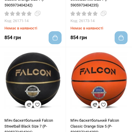
5905973404242)
5905973404235)
Код: 26171-14
Код: 26173-14
Немає в наявності
Немає в наявності
854 грн
854 грн
М'яч баскетбольний Falcon
М'яч баскетбольний Falcon
Streetball Black Size 7 (P-
Classic Orange Size 5 (P-