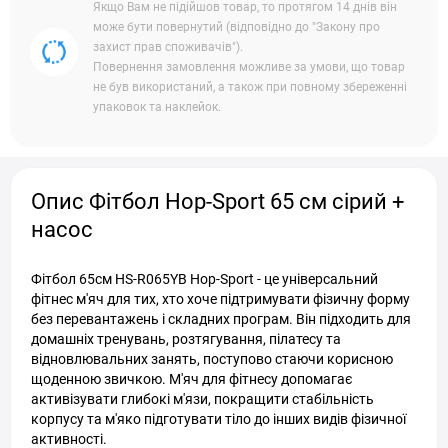
Якщо Вам не підійшов товар, то протягом 14 днів він
може бути повернутий (відповідно до "Закону про
захист прав споживачів").
Повернення замовлення можливе за умови, що товар
не був використаний, а також при повному збереженні
упаковок та наклейок.
Опис Фітбол Hop-Sport 65 см сірий +
насос
Фітбол 65см HS-R065YB Hop-Sport - це універсальний
фітнес м'яч для тих, хто хоче підтримувати фізичну форму
без перевантажень і складних програм. Він підходить для
домашніх тренувань, розтягування, пілатесу та
відновлювальних занять, поступово стаючи корисною
щоденною звичкою. М'яч для фітнесу допомагає
активізувати глибокі м'язи, покращити стабільність
корпусу та м'яко підготувати тіло до інших видів фізичної
активності.