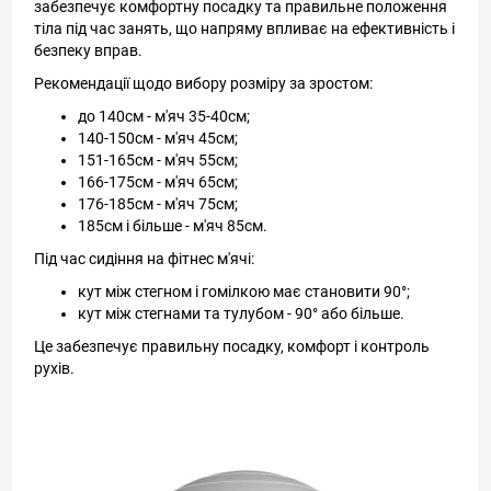
забезпечує комфортну посадку та правильне положення
тіла під час занять, що напряму впливає на ефективність і
безпеку вправ.
Рекомендації щодо вибору розміру за зростом:
до 140см - м'яч 35-40см;
140-150см - м'яч 45см;
151-165см - м'яч 55см;
166-175см - м'яч 65см;
176-185см - м'яч 75см;
185см і більше - м'яч 85см.
Під час сидіння на фітнес м'ячі:
кут між стегном і гомілкою має становити 90°;
кут між стегнами та тулубом - 90° або більше.
Це забезпечує правильну посадку, комфорт і контроль
рухів.