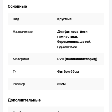
Основные
Вид
Круглые
Назначение
Для фитнеса, йоги,
гимнастики,
беременных, детей,
грудничков
Материал
PVC (поливинилхлорид)
Тип
Фитбол 65см
Размер
65см
Дополнительные