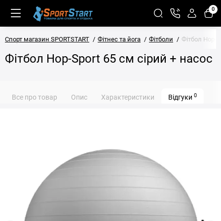
0
Спорт магазин SPORTSTART
Фітнес та йога
Фітболи
Фітбол Hop-S
Фітбол Hop-Sport 65 см сірий + насос
0
Все про товар
Опис
Характеристики
Відгуки