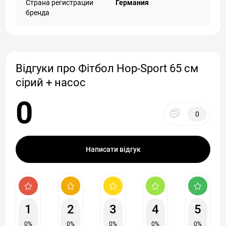
Страна регистрации
Германия
бренда
Відгуки про Фітбол Hop-Sport 65 см
сірий + насос
0
0
Написати відгук
1
2
3
4
5
0%
0%
0%
0%
0%