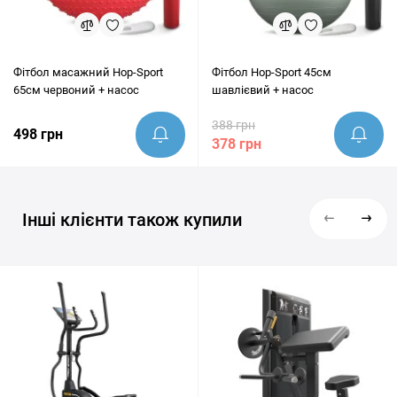
Фітбол масажний Hop-Sport
Фітбол Hop-Sport 45см
65см червоний + насос
шавлієвий + насос
388 грн
498 грн
378 грн
Інші клієнти також купили