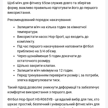
Щоб м'яч для фітнесу 65см служив довго та зберігав
форму, важливо правильно підготувати його до першого
використання.
Рекомендований порядок накачування:
Залишити м'яч на кілька годин за кімнатної
температури.
Використати насос Hop-Sport, що входить до
комплекту.
Під час першого накачування наповнити фітбол
приблизно на 3/4 об'єму.
Через щонайменше 5 годин докачати до
остаточного розміру.
Щільно закрити клапан.
Залишити м'яч мінімум на 12 годин.
Перед тренуванням перевірити розмір і, за потреби,
злегка відрегулювати тиск.
Такий підхід дозволяє уникнути деформації та забезпечує
комфортне використання з першого дня.
Фітбол Hop-Sport HS-R065YB - це вдалий вибір для тих, хто
шукає простий, безпечний і універсальний фітнес м'яч для