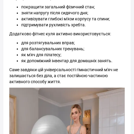
покращити загальний фізичний стан;
зняти напругу після сидячого дня;
активізувати глибокі м'язи корпусу та спини;
підтримувати рухливість хребта.
Додатково фітнес куля активно використовується:
для розтягувальних вправ;
для балансувальних тренувань;
як м'яч для пілатесу;
як допоміжний інвентар для домашніх занять.
Саме завдяки цій універсальності гімнастичний м'яч не
залишається без діла, а стає постійною частиною
активного способу життя.