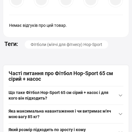
Немає відгуків про цей товар.
Теги:
Фітболи (м'ячі для фітнесу) Hop-Sport
Часті питання про Фітбол Hop-Sport 65 см
сірий + насос
Що таке Фітбол Hop-Sport 65 см сірий + насос і для
кого він підходить?
Фітбол Hop-Sport 65 см сірий + насос — це універсальний
Яка максимальна навантаження і чи витримає м'яч
фітнес-міяч із PVC діаметром 65 см, вагою 0,8 кг і
мою вагу 85 кг?
максимальною навантаженням 100 кг. Підходить для фітнесу,
Максимальна навантаження Фітболу Hop-Sport 65 см сірий +
йоги, пілатесу, реабілітації, вагітних та дітей; зміцнює корпус і
Який розмір підходить по зросту і кому