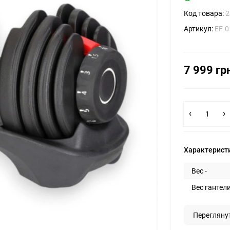
Код товара:
2
Артикул:
EF-0
7 999 гр
Характерист
Вес -
Вес гантели
Перегляну