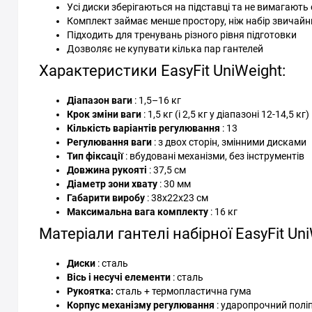
Усі диски зберігаються на підставці та не вимагають
Комплект займає менше простору, ніж набір звичайн
Підходить для тренувань різного рівня підготовки
Дозволяє не купувати кілька пар гантелей
Характеристики EasyFit UniWeight:
Діапазон ваги
: 1,5–16 кг
Крок зміни ваги
: 1,5 кг (і 2,5 кг у діапазоні 12-14,5 кг)
Кількість варіантів регулювання
: 13
Регулювання ваги
: з двох сторін, змінними дисками
Тип фіксації
: вбудовані механізми, без інструментів
Довжина рукояті
: 37,5 см
Діаметр зони хвату
: 30 мм
Габарити виробу
: 38х22х23 см
Максимальна вага комплекту
: 16 кг
Матеріали гантелі набірної EasyFit Uni
Диски
: сталь
Вісь і несучі елементи
: сталь
Рукоятка:
сталь + термопластична гума
Корпус механізму регулювання
: ударопрочний полі