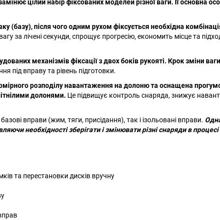
 замінює цілий набір фіксованих моделей різної ваги. Її основна ос
ку (базу), після чого одним рухом фіксується необхідна комбінаці
агу за лічені секунди, спрощує прогресію, економить місце та підхо
дованих механізмів фіксації з двох боків рукояті.
Крок зміни ваг
ня під вправу та рівень підготовки.
вномірного розподілу навантаження на долоню та оснащена прогу
спітнілими долонями.
Це підвищує контроль снаряда, знижує наван
азові вправи (жим, тяги, присідання), так і ізольовані вправи.
Одна
вляючи необхідності зберігати і змінювати різні снаряди в процесі
мків та перестановки дисків вручну
ву
 вправ