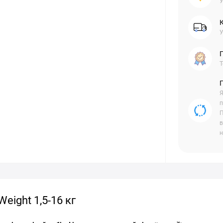
У
У
Г
Т
Я
п
П
в
н
eight 1,5-16 кг