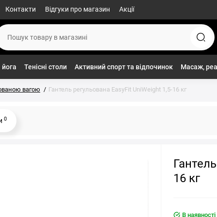
Контакти
Відгуки про магазин
Акції
 йога
Тенісні столи
Активний спорт та відпочинок
Масаж, реа
ьованою вагою
Гантель регульована EasyFit UniWeight 1,5-16 кг
0
ки
Гантель
16 кг
В наявності