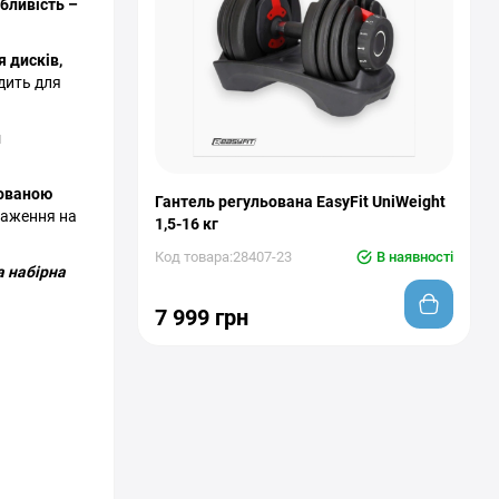
обливість –
я дисків,
дить для
и
мованою
Гантель регульована EasyFit UniWeight
таження на
1,5-16 кг
Код товара:28407-23
В наявності
 набірна
7 999 грн