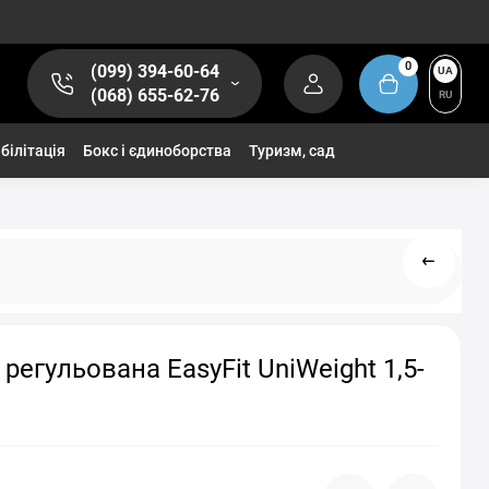
0
(099) 394-60-64
UA
(068) 655-62-76
RU
білітація
Бокс і єдиноборства
Туризм, сад
 регульована EasyFit UniWeight 1,5-