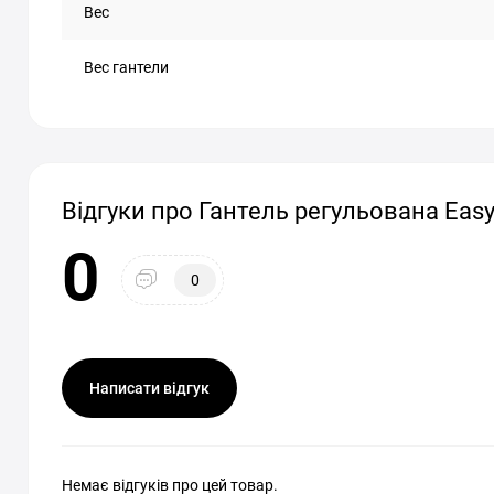
Вес
Вес гантели
Відгуки про Гантель регульована EasyF
0
0
Написати відгук
Немає відгуків про цей товар.