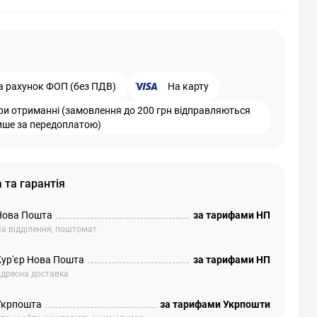
а рахунок ФОП (без ПДВ)
На карту
ри отриманні (замовлення до 200 грн відправляються
ише за передоплатою)
 та гарантія
Нова Пошта
за тарифами НП
а відділення, поштомат
Кур'єр Нова Пошта
за тарифами НП
дресна доставка
Укрпошта
за тарифами Укрпошти