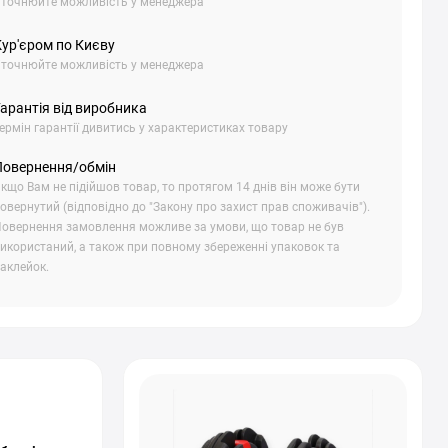
точнюйте можливість у менеджера
Кур'єром по Києву
точнюйте можливість у менеджера
арантія від виробника
ермін гарантії дивитись у характеристиках товару
Повернення/обмін
кщо Вам не підійшов товар, то протягом 14 днів він може бути
овернутий (відповідно до "Закону про захист прав споживачів").
овернення замовлення можливе за умови, що товар не був
икористаний, а також при повному збереженні упаковок та
аклейок.