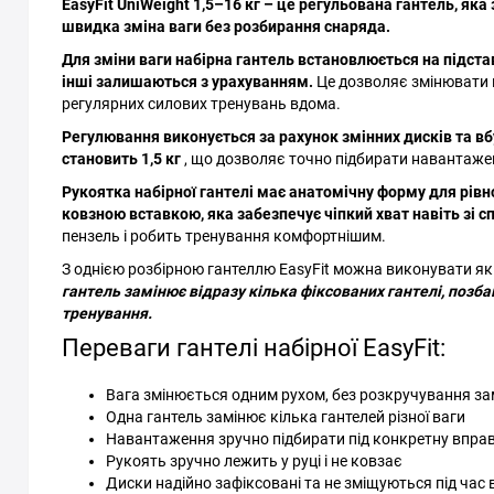
EasyFit UniWeight 1,5–16 кг – це регульована гантель, яка
швидка зміна ваги без розбирання снаряда.
Для зміни ваги набірна гантель встановлюється на підстав
інші залишаються з урахуванням.
Це дозволяє змінювати в
регулярних силових тренувань вдома.
Регулювання виконується за рахунок змінних дисків та вбу
становить 1,5 кг
, що дозволяє точно підбирати навантажен
Рукоятка набірної гантелі має анатомічну форму для рі
ковзною вставкою, яка забезпечує чіпкий хват навіть зі 
пензель і робить тренування комфортнішим.
З однією розбірною гантеллю EasyFit можна виконувати як б
гантель замінює відразу кілька фіксованих гантелі, позба
тренування.
Переваги гантелі набірної EasyFit:
Вага змінюється одним рухом, без розкручування за
Одна гантель замінює кілька гантелей різної ваги
Навантаження зручно підбирати під конкретну впра
Рукоять зручно лежить у руці і не ковзає
Диски надійно зафіксовані та не зміщуються під час