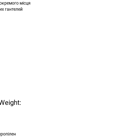
 окремого місця
их гантелей
Weight:
пропілен