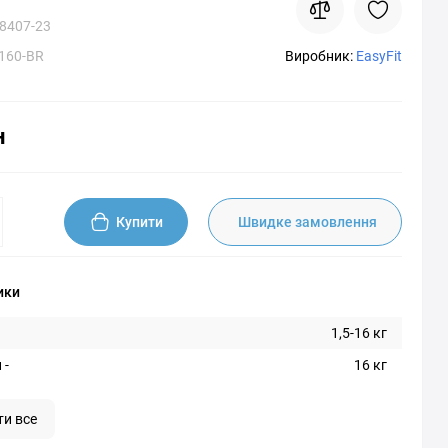
8407-23
160-BR
Виробник:
EasyFit
н
Купити
Швидке замовлення
ики
1,5-16 кг
 -
16 кг
ти все