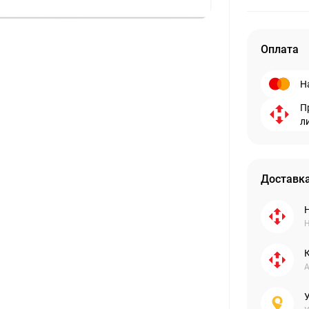
Оплата
Н
П
л
Доставка
Н
А