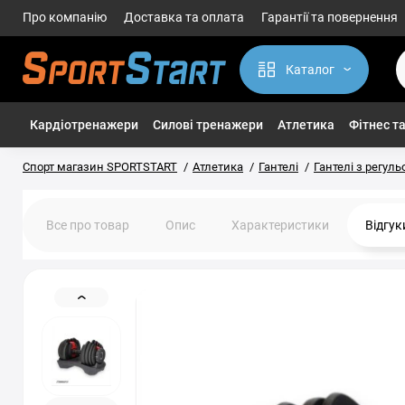
Про компанію
Доставка та оплата
Гарантії та повернення
Каталог
Кардіотренажери
Силові тренажери
Атлетика
Фітнес та
Спорт магазин SPORTSTART
Атлетика
Гантелі
Гантелі з регул
Все про товар
Опис
Характеристики
Відгу