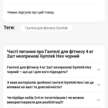
Немає відгуків про цей товар.
Теги:
Гантелі для фітнесу Gymtek
Часті питання про Гантелі для фітнесу 4 кг
2шт неопренові Gymtek Hex чорний
Гантелі для фітнесу 4 кг 2шт неопренові Gymtek Hex
чорний — що це і для кого підходять?
Гантелі для фітнесу
4 кг 2шт неопренові Gymtek Hex чорний —
З яких матеріалів зроблені гантелі Gymtek Hex і як це
це набір гексагональних домашніх гантелей загальною вагою
впливає на хват та довговічність?
4 кг з неопреною обробкою, призначений для дітей, жінок і
Гантелі вкриті неопреном, що забезпечує надійне, не ковзаюче
чоловіків. Підходять для фітнесу, аеробіки, пілатесу, реабілітації
Чи підійде набір 2×4 кг початківцям і чи можна
зчеплення навіть під час динамічних рухів. Неопрен стійкий до
та кардіо; не скочуються по поверхні.
використовувати для реабілітації?
поту та легкої вологи, тому підходить для домашніх тренувань і