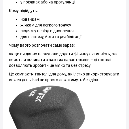
у поїздках або на прогулянці
Кому підійдуть:
новачкам
жінкам для легкого тонусу
людям у період відновлення
для пілатесу, йоги та реабілітації
Чому варто розпочати саме зараз:
якщо ви давно планували додати фізичну активність, але
не хотіли починати з важких навантажень – ці гантелі
дозволяють зробити це м'яко та без стресу.
Це компактні гантелі для дому, які легко використовувати
кожен день і які не просто лежатимуть без діла.