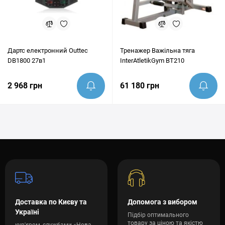
Дартс електронний Outtec
Тренажер Важільна тяга
DB1800 27в1
InterAtletikGym BT210
2 968 грн
61 180 грн
Доставка по Києву та
Допомога з вибором
Україні
Підбір оптимального
товару за ціною та якістю