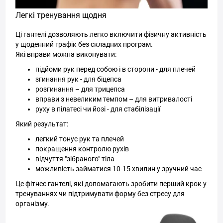
Легкі тренування щодня
Ці гантелі дозволяють легко включити фізичну активність
у щоденний графік без складних програм.
Які вправи можна виконувати:
підйоми рук перед собою і в сторони - для плечей
згинання рук - для біцепса
розгинання – для трицепса
вправи з невеликим темпом – для витривалості
руху в пілатесі чи йозі - для стабілізації
Який результат:
легкий тонус рук та плечей
покращення контролю рухів
відчуття "зібраного" тіла
можливість займатися 10-15 хвилин у зручний час
Це фітнес гантелі, які допомагають зробити перший крок у
тренуваннях чи підтримувати форму без стресу для
організму.