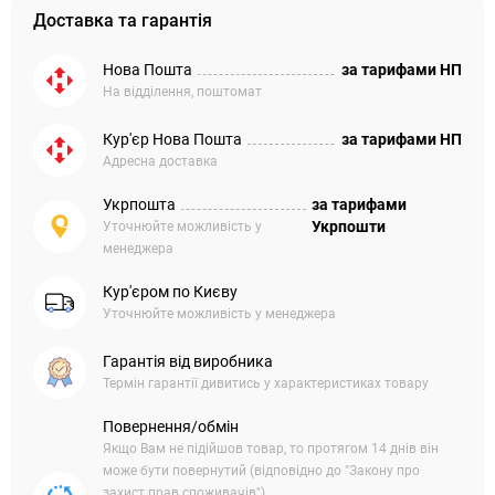
Доставка та гарантія
Нова Пошта
за тарифами НП
На відділення, поштомат
Кур'єр Нова Пошта
за тарифами НП
Адресна доставка
Укрпошта
за тарифами
Укрпошти
Уточнюйте можливість у
менеджера
Кур'єром по Києву
Уточнюйте можливість у менеджера
Гарантія від виробника
Термін гарантії дивитись у характеристиках товару
Повернення/обмін
Якщо Вам не підійшов товар, то протягом 14 днів він
може бути повернутий (відповідно до "Закону про
захист прав споживачів").