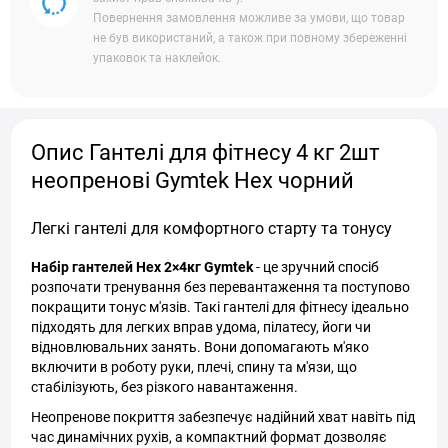
Повернення замовлення можливе за умови, що товар
не був використаний, а також при повному збереженні
упаковок та наклейок.
Опис Гантелі для фітнесу 4 кг 2шт
неопренові Gymtek Hex чорний
Легкі гантелі для комфортного старту та тонусу
Набір гантелей Hex 2×4кг Gymtek
- це зручний спосіб
розпочати тренування без перевантаження та поступово
покращити тонус м'язів. Такі гантелі для фітнесу ідеально
підходять для легких вправ удома, пілатесу, йоги чи
відновлювальних занять. Вони допомагають м'яко
включити в роботу руки, плечі, спину та м'язи, що
стабілізують, без різкого навантаження.
Неопренове покриття забезпечує надійний хват навіть під
час динамічних рухів, а компактний формат дозволяє