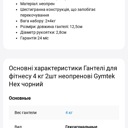
Матеріал: неопрен
Шестигранна конструкція, що запобігає
перекочування
Вага набору: 2×4кг
Розміри: довжина гантелі: 12,5см
Діаметр рукоятки: 2,8см
Гарантія 24 міс
Основні характеристики Гантелі для
фітнесу 4 кг 2шт неопренові Gymtek
Hex чорний
Основные
Вес гантели
4 кг
Вид
Гексагональные