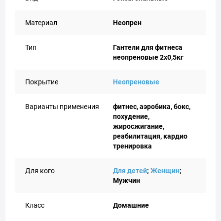
Материал
Неопрен
Тип
Гантели для фитнеса
неопреновые 2x0,5кг
Покрытие
Неопреновые
Варианты применения
фитнес, аэробика, бокс,
похудение,
жиросжигание,
реабилитация, кардио
тренировка
Для кого
Для детей
;
Женщин
;
Мужчин
Класс
Домашние