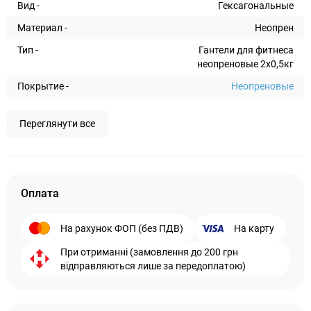
Вид -
Гексагональные
Материал -
Неопрен
Тип -
Гантели для фитнеса
неопреновые 2x0,5кг
Покрытие -
Неопреновые
Переглянути все
Оплата
На рахунок ФОП (без ПДВ)
На карту
При отриманні (замовлення до 200 грн
відправляються лише за передоплатою)