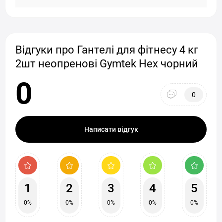
Відгуки про Гантелі для фітнесу 4 кг
2шт неопренові Gymtek Hex чорний
0
0
Написати відгук
1
2
3
4
5
0%
0%
0%
0%
0%