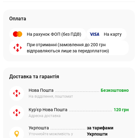
Оплата
На рахунок ФОП (без ПДВ)
На карту
При отриманні (замовлення до 200 грн
відправляються лише за передоплатою)
Доставка та гарантія
Нова Пошта
Безкоштовно
На відділення, поштомат
Кур'єр Нова Пошта
120 грн
Адресна доставка
Укрпошта
за тарифами
Укрпошти
Уточнюйте можливість у