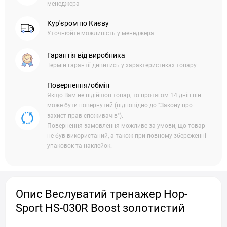
менеджера
Кур'єром по Києву
Уточнюйте можливість у менеджера
Гарантія від виробника
Термін гарантії дивитись у характеристиках товару
Повернення/обмін
Якщо Вам не підійшов товар, то протягом 14 днів він
може бути повернутий (відповідно до "Закону про
захист прав споживачів").
Повернення замовлення можливе за умови, що товар
не був використаний, а також при повному збереженні
упаковок та наклейок.
Опис Веслуватий тренажер Hop-
Sport HS-030R Boost золотистий