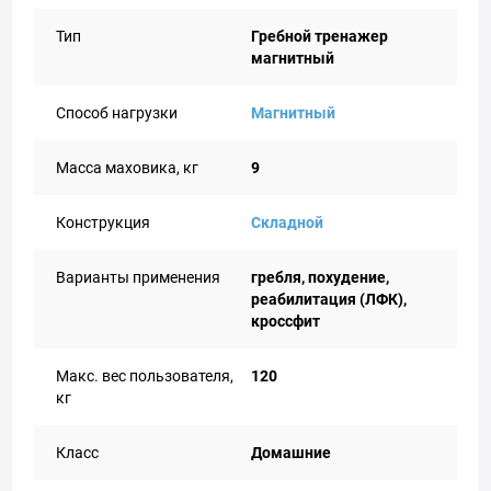
Тип
Гребной тренажер
магнитный
Способ нагрузки
Магнитный
Масса маховика, кг
9
Конструкция
Складной
Варианты применения
гребля, похудение,
реабилитация (ЛФК),
кроссфит
Макс. вес пользователя,
120
кг
Класс
Домашние