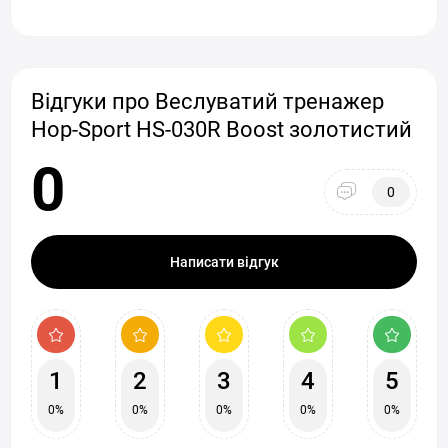
Відгуки про Веслуватий тренажер
Hop-Sport HS-030R Boost золотистий
0
0
Написати відгук
1
2
3
4
5
0%
0%
0%
0%
0%