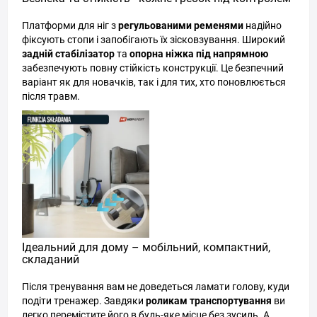
Платформи для ніг з
регульованими ременями
надійно
фіксують стопи і запобігають їх зісковзування. Широкий
задній стабілізатор
та
опорна ніжка під напрямною
забезпечують повну стійкість конструкції. Це безпечний
варіант як для новачків, так і для тих, хто поновлюється
після травм.
Ідеальний для дому – мобільний, компактний,
складаний
Після тренування вам не доведеться ламати голову, куди
подіти тренажер. Завдяки
роликам транспортування
ви
легко перемістите його в будь-яке місце без зусиль. А