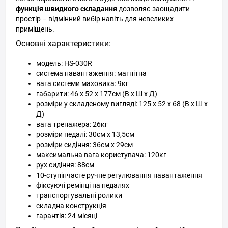
функція швидкого складання
дозволяє заощадити
простір – відмінний вибір навіть для невеликих
приміщень.
Основні характеристики:
модель: HS-030R
система навантаження: магнітна
вага системи маховика: 9кг
габарити: 46 х 52 х 177см (В х Ш х Д)
розміри у складеному вигляді: 125 х 52 х 68 (В х Ш х
Д)
вага тренажера: 26кг
розміри педалі: 30см x 13,5см
розміри сидіння: 36см x 29см
максимальна вага користувача: 120кг
рух сидіння: 88см
10-ступінчасте ручне регулювання навантаження
фіксуючі ремінці на педалях
транспортувальні ролики
складна конструкція
гарантія: 24 місяці