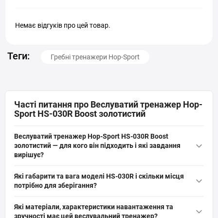
Немає відгуків про цей товар.
Теги:
Гребні тренажери Hop-Sport
Часті питання про Веслуватий тренажер Hop-
Sport HS-030R Boost золотистий
Веслуватий тренажер Hop-Sport HS-030R Boost
золотистий — для кого він підходить і які завдання
вирішує?
Веслуватий тренажер Hop-Sport HS-030R Boost золотистий — це
Які габарити та вага моделі HS-030R і скільки місця
магнітний домашній тренажер для дорослих з максимальною
потрібно для зберігання?
вагою користувача 120 кг, підходить для схуднення, зміцнення
У робочому вигляді веслувальний тренажер Hop-Sport HS-030R
м’язів, реабілітації та кросфіту; за 30 хвилин можна спалити до
Які матеріали, характеристики навантаження та
Boost золотистий має довжину 46 см, ширину 52 см, висоту
375 калорій, задіює плечі, спину, прес і ноги.
зручності має цей веслувальний тренажер?