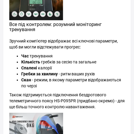
Все під контролем: розумний моніторинг
тренування
Зручний комп'ютер відображає всі ключові параметри,
щоб ви могли відстежувати прогрес:
Час
тренування
Кількість
гребків за сесію та загальне
Спалені
калорії
Гребки за хвилину
- ритм ваших рухів
Скан
- режим, в якому параметри відображаються
по черзі
Також підтримується підключення бездротового
телеметричного поясу HS-P095PR (придбано окремо) - для
ще більш точного контролю навантаження.