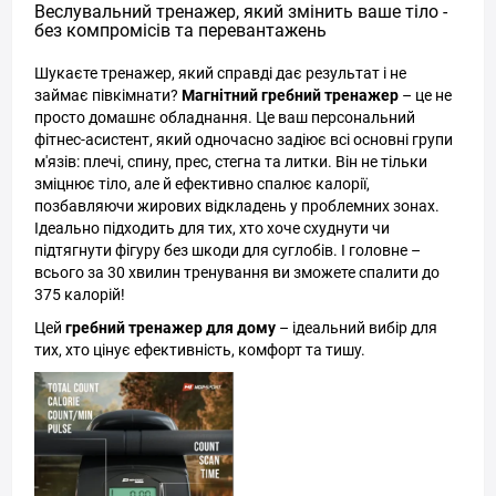
Веслувальний тренажер, який змінить ваше тіло -
без компромісів та перевантажень
Шукаєте тренажер, який справді дає результат і не
займає півкімнати?
Магнітний гребний тренажер
– це не
просто домашнє обладнання. Це ваш персональний
фітнес-асистент, який одночасно задіює всі основні групи
м'язів: плечі, спину, прес, стегна та литки. Він не тільки
зміцнює тіло, але й ефективно спалює калорії,
позбавляючи жирових відкладень у проблемних зонах.
Ідеально підходить для тих, хто хоче схуднути чи
підтягнути фігуру без шкоди для суглобів. І головне –
всього за 30 хвилин тренування ви зможете спалити до
375 калорій!
Цей
гребний тренажер для дому
– ідеальний вибір для
тих, хто цінує ефективність, комфорт та тишу.