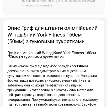
не був використаний, а також при повному збереженні
упаковок та наклейок.
Опис Гриф для штанги олімпійський
W-подібний York Fitness 160см
(50мм) з гумовими рукоятками
Гриф олімпійський W-подібний York Fitness 160см
(50мм) з гумовими рукоятками
Олімпійський гриф від відомого бренду
York Fitness
довжиною 160см та діаметром 50 мм є ідеальним
супутником для вашого силового тренування. Унікальна
форма грифа дозволяє використовувати різні хвати,
забезпечуючи комфорт та ефективність під час
тренування. Виготовлений із високоякісних матеріалів
цей гриф гарантує надійність та довговічність
використання. Прогумовані рукоятки надають комфорту
під час тренувань і запобігають ковзанню рук. З грифом