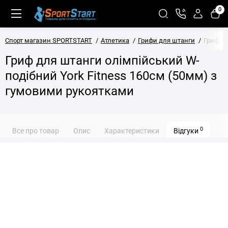
0
Спорт магазин SPORTSTART
Атлетика
Грифи для штанги
Гриф дл
Гриф для штанги олімпійський W-
подібний York Fitness 160см (50мм) з
гумовими рукоятками
0
Все про товар
Опис
Характеристики
Відгуки