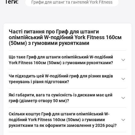
Теги:
Грифи для штанг та гантелей York Fitness
Часті питання про Гриф для штанги
олімпійський W-подібний York Fitness 160см
(50мм) з гумовими рукоятками
Що таке Гриф для штанги олімпійський W-подібний
York Fitness 160см (50мм) з гумовими рукоятками?
Гриф для
штанги
олімпійський W-подібний York Fitness 160см
Чи підходить цей W-подібний гриф для різних видів
(50мм) з гумовими рукоятками — це хромований сталевий
тренувань і рівня підготовки?
гриф довжиною 160 см, діаметром посадкового отвору 50 мм,
Так, гриф York Fitness призначений для домашніх тренувань,
вагою 11 кг, з ергономічними гумовими рукоятками для
Які габарити, вага та сумісність із дисками має цей
кросфіту, важкої атлетики, пауерліфтингу та бодібілдингу;
зручних різних хватів під час тренувань.
гриф (діаметр отвору 50 мм)?
W‑форма дає різні хвати, а гумові рукоятки покращують
Гриф має довжину 160 см, вагу 11 кг та хромоване покриття;
зчеплення. Підходить як просунутим спортсменам, так і
Скільки коштує Гриф для штанги олімпійський W-
діаметр посадкового отвору 50 мм сумісний з олімпійськими
аматорам, орієнтуйтесь на конструктивні обмеження
подібний York Fitness 160см (50мм) з гумовими
дисками стандарту 50 мм. Розміри вказані як 140×10×10 см;
навантаження.
рукоятками та як оформити замовлення у 2026 році?
передбачено стопорний фіксатор для утримання дисків.