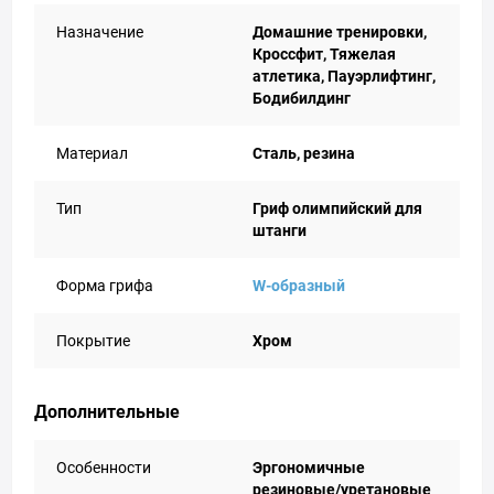
Назначение
Домашние тренировки,
Кроссфит, Тяжелая
атлетика, Пауэрлифтинг,
Бодибилдинг
Материал
Сталь, резина
Тип
Гриф олимпийский для
штанги
Форма грифа
W-образный
Покрытие
Хром
Дополнительные
Особенности
Эргономичные
резиновые/уретановые