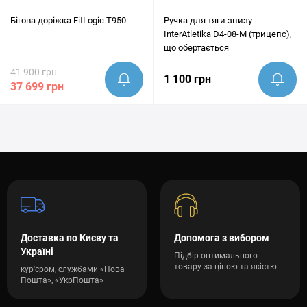
Бігова доріжка FitLogic T950
Ручка для тяги знизу
InterAtletika D4-08-M (трицепс),
що обертається
41 900 грн
1 100 грн
37 699 грн
Доставка по Києву та
Допомога з вибором
Україні
Підбір оптимального
товару за ціною та якістю
кур'єром, службами «Нова
Пошта», «УкрПошта»