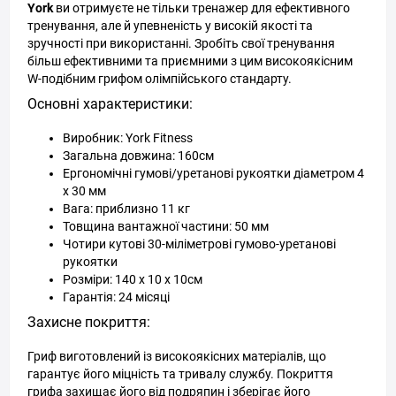
York
ви отримуєте не тільки тренажер для ефективного
тренування, але й упевненість у високій якості та
зручності при використанні. Зробіть свої тренування
більш ефективними та приємними з цим високоякісним
W-подібним грифом олімпійського стандарту.
Основні характеристики:
Виробник: York Fitness
Загальна довжина: 160см
Ергономічні гумові/уретанові рукоятки діаметром 4
х 30 мм
Вага: приблизно 11 кг
Товщина вантажної частини: 50 мм
Чотири кутові 30-міліметрові гумово-уретанові
рукоятки
Розміри: 140 х 10 х 10см
Гарантія: 24 місяці
Захисне покриття:
Гриф виготовлений із високоякісних матеріалів, що
гарантує його міцність та тривалу службу. Покриття
грифа захищає його від подряпин і зберігає його