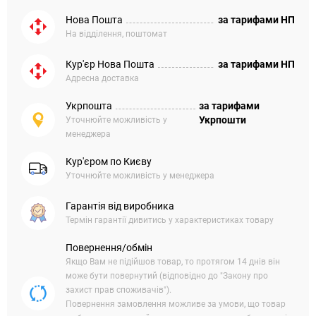
Нова Пошта
за тарифами НП
На відділення, поштомат
Кур'єр Нова Пошта
за тарифами НП
Адресна доставка
Укрпошта
за тарифами
Укрпошти
Уточнюйте можливість у
менеджера
Кур'єром по Києву
Уточнюйте можливість у менеджера
Гарантія від виробника
Термін гарантії дивитись у характеристиках товару
Повернення/обмін
Якщо Вам не підійшов товар, то протягом 14 днів він
може бути повернутий (відповідно до "Закону про
захист прав споживачів").
Повернення замовлення можливе за умови, що товар