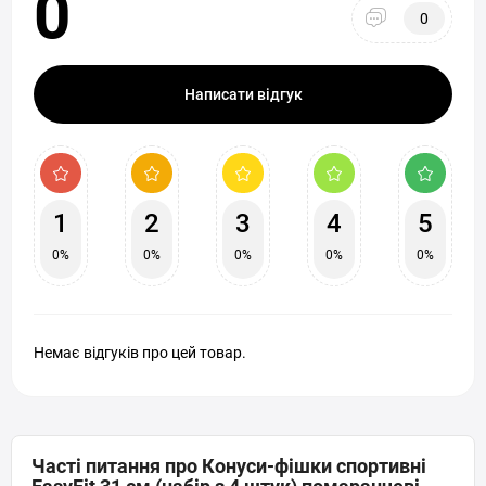
0
0
Написати відгук
1
2
3
4
5
0%
0%
0%
0%
0%
Немає відгуків про цей товар.
Часті питання про Конуси-фішки спортивні