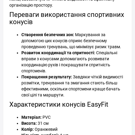
організацію простору.
Переваги використання спортивних
конусів
Створення безпечних зон:
Маркування за
допомогою цих конусів сприяє безпечному
проведенню тренувань, що мінімізує ризик травм.
Розвиток координації та спритності:
Спеціальні
вправи з конусами допомагають розвивати
координацію рухів і покращувати спритність
спортсменів.
Покращення результату:
Завдяки чіткій видимості
розмітки, тренування та змагання стають більш
ефективними, оскільки спортсмени краще бачать
свої цілі та маршрути.
Характеристики конусів EasyFit
Матеріал:
PVC
Висота:
31 см
Колір:
Оранжевий