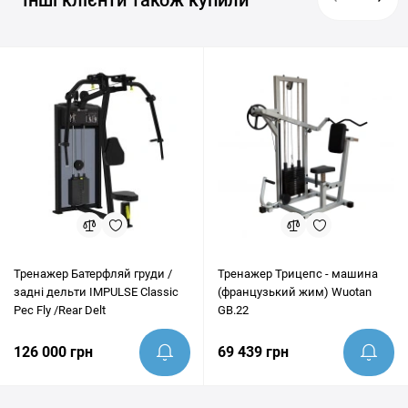
Інші клієнти також купили
Тренажер Батерфляй груди /
Тренажер Трицепс - машина
задні дельти IMPULSE Classic
(французький жим) Wuotan
Pec Fly /Rear Delt
GB.22
126 000 грн
69 439 грн