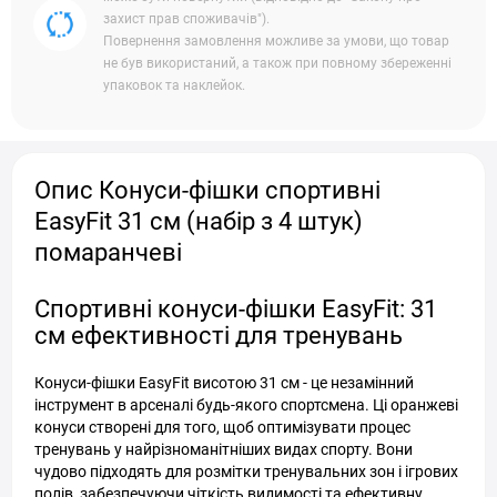
захист прав споживачів").
Повернення замовлення можливе за умови, що товар
не був використаний, а також при повному збереженні
упаковок та наклейок.
Опис Конуси-фішки спортивні
EasyFit 31 см (набір з 4 штук)
помаранчеві
Спортивні конуси-фішки EasyFit: 31
см ефективності для тренувань
Конуси-фішки EasyFit висотою 31 см - це незамінний
інструмент в арсеналі будь-якого спортсмена. Ці оранжеві
конуси створені для того, щоб оптимізувати процес
тренувань у найрізноманітніших видах спорту. Вони
чудово підходять для розмітки тренувальних зон і ігрових
полів, забезпечуючи чіткість видимості та ефективну