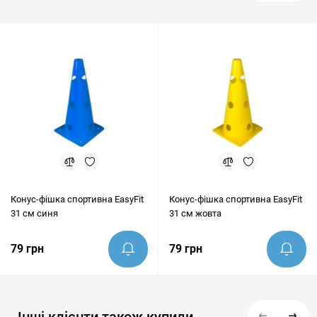
інші населені пункти України. Перед покупкою наші експерти
завжди готові надати грамотну консультацію та допомогти
переконатись, що цей товар ідеально підходить під ваші цілі.
Конус-фішка спортивна EasyFit
Конус-фішка спортивна EasyFit
31 см синя
31 см жовта
79 грн
79 грн