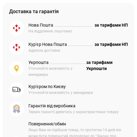
Доставка та гарантія
Нова Пошта
за тарифами НП
На відділення, поштомат
Кур'єр Нова Пошта
за тарифами НП
Адресна доставка
Укрпошта
за тарифами
Укрпошти
Уточнюйте можливість у
менеджера
Кур'єром по Києву
Уточнюйте можливість у менеджера
Гарантія від виробника
Термін гарантії дивитись у характеристиках товару
Повернення/обмін
Якщо Вам не підійшов товар, то протягом 14 днів він
може бути повернутий (відповідно до "Закону про