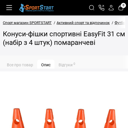
0
Спорт магазин SPORTSTART
Активний спорт та відпочинок
Футбол
Конуси-фішки спортивні EasyFit 31 см
(набір з 4 штук) помаранчеві
0
Все про товар
Опис
Відгуки