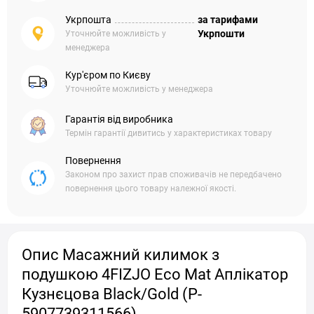
Укрпошта
за тарифами
Укрпошти
Уточнюйте можливість у
менеджера
Кур'єром по Києву
Уточнюйте можливість у менеджера
Гарантія від виробника
Термін гарантії дивитись у характеристиках товару
Повернення
Законом про захист прав споживачів не передбачено
повернення цього товару належної якості.
Опис Масажний килимок з
подушкою 4FIZJO Eco Mat Аплікатор
Кузнєцова Black/Gold (P-
5907739311566)