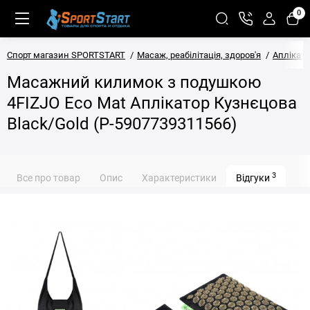
0
Спорт магазин SPORTSTART
Масаж, реабілітація, здоров'я
Аплікат
Масажний килимок з подушкою
4FIZJO Eco Mat Аплікатор Кузнєцова
Black/Gold (P-5907739311566)
3
Все про товар
Опис
Характеристики
Відгуки