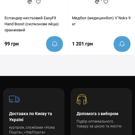
Еспандер кистьовий EasyFit
Медбол (медицинбол) V`Noks 9
Hand Boost (силіконове яйце)
кг
оранжевий
99 грн
1 201 грн
Доставка по Києву та
Допомога з вибором
Україні
Підбір оптимального
товару за ціною та якістю
кур'єром, службами «Нова
Пошта», «УкрПошта»