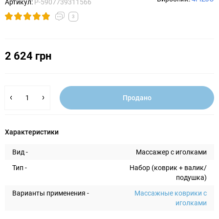
Артикул:
P-5907739311566
3
2 624 грн
Продано
Характеристики
Вид -
Массажер с иголками
Тип -
Набор (коврик + валик/
подушка)
Варианты применения -
Массажные коврики с
иголками