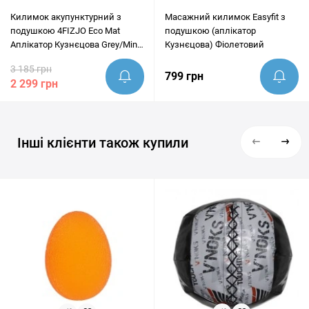
Килимок акупунктурний з
Масажний килимок Easyfit з
подушкою 4FIZJO Eco Mat
подушкою (аплікатор
Аплікатор Кузнєцова Grey/Mint
Кузнєцова) Фіолетовий
(P-5907739312181)
3 185 грн
799 грн
2 299 грн
Інші клієнти також купили