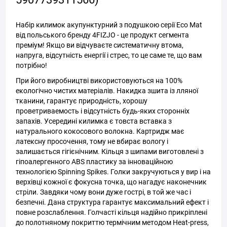
Набір килимок акупунктурний з подушкою серії Eco Mat
від польського бренду 4FIZJO - це продукт сегмента
преміум! Якщо ви відчуваєте систематичну втома,
напруга, відсутність енергії і стрес, то це саме те, що вам
потрібно!
При його виробництві використовуються на 100%
екологічно чистих матеріалів. Накидка зшита із лляної
тканини, гарантує природність, хорошу
проветриваемость і відсутність будь-яких сторонніх
запахів. Усередині килимка є товста вставка з
натурального кокосового волокна. Картридж має
латексну просочення, тому не вбирає вологу і
залишається гігієнічним. Кільця з шипами виготовлені з
гіпоалергенного ABS пластику за інноваційною
технологією Spinning Spikes. Голки закручуються у вир і на
верхівці кожної є фокусна точка, що нагадує наконечник
стріли. Завдяки чому вони дуже гострі, в той же час і
безпечні. Дана структура гарантує максимальний ефект і
повне розслаблення. Голчасті кільця надійно прикріплені
до полотняному покриттю термічним методом Heat-press,