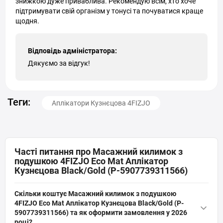
знижкою дуже приваблива. Рекомендую всім, хто хоче
підтримувати свій організм у тонусі та почуватися краще
щодня.
Відповідь адміністратора:
Дякуємо за відгук!
Теги:
Аплікатори Кузнєцова 4FIZJO
Часті питання про Масажний килимок з
подушкою 4FIZJO Eco Mat Аплікатор
Кузнєцова Black/Gold (P-5907739311566)
Скільки коштує Масажний килимок з подушкою
4FIZJO Eco Mat Аплікатор Кузнєцова Black/Gold (P-
5907739311566) та як оформити замовлення у 2026
році?