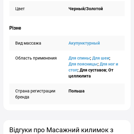
Цвет
Черный/Золотой
Різне
Вид массажа
Акупунктурный
Область применения
Для спины
;
Для шеи
;
Для поясницы
;
Для ног и
стоп
; Для суставов; От
целлюлита
Страна регистрации
Польша
бренда
Відгуки про Масажний килимок з