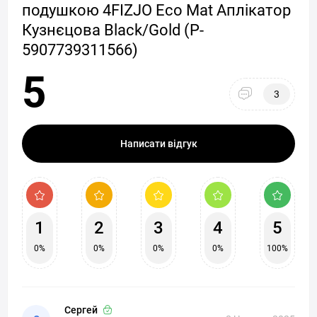
подушкою 4FIZJO Eco Mat Аплікатор
Кузнєцова Black/Gold (P-
5907739311566)
5
3
Написати відгук
1
2
3
4
5
0%
0%
0%
0%
100%
Сергей