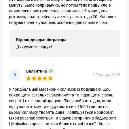
минуты было непривычно, но потом тело привыкло, и
появилось приятное тепло. Начинала с 5 минут, как
рекомендовано, сейчас уже могу лежать до 20. Коврик и
подушка очень удобные, особенно для спины и шеи.
Відповідь адміністратора:
Дякуємо за відгук!
Валентина
В
6 Травня, 2025
Я придбала цей масажний килимок із подушкою, щоб
покращити загальне самопочуття та підвищити рівень
енергії. І він справді працює! Після робочого дня, коли
відчуваєш втому та відсутність сил, 15-20 хвилин на
цьому килимку творять дива. Поліпшується кровообіг,
м'язи розслаблюються, і я відчуваю приплив бадьорості.
Це відмінна профілактика болю в спині та шиї. Ціна зі