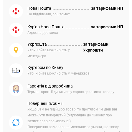
Нова Пошта
за тарифами НП
На відділення, поштомат
Кур'єр Нова Пошта
за тарифами НП
Адресна доставка
Укрпошта
за тарифами
Укрпошти
Уточнюйте можливість у
менеджера
Кур'єром по Києву
Уточнюйте можливість у менеджера
Гарантія від виробника
Термін гарантії дивитись у характеристиках товару
Повернення/обмін
Якщо Вам не підійшов товар, то протягом 14 днів він
може бути повернутий (відповідно до "Закону про
захист прав споживачів").
Повернення замовлення можливе за умови, що товар