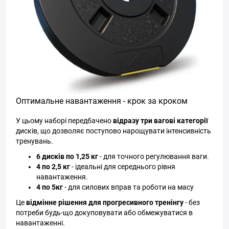
Оптимальне навантаження - крок за кроком
У цьому наборі передбачено
відразу три вагові категорії
дисків, що дозволяє поступово нарощувати інтенсивність
тренувань.
6 дисків по 1,25 кг
- для точного регулювання ваги.
4 по 2,5 кг
- ідеальні для середнього рівня
навантаження.
4 по 5кг
- для силових вправ та роботи на масу
Це
відмінне рішення для прогресивного тренінгу
- без
потреби будь-що докуповувати або обмежуватися в
навантаженні.