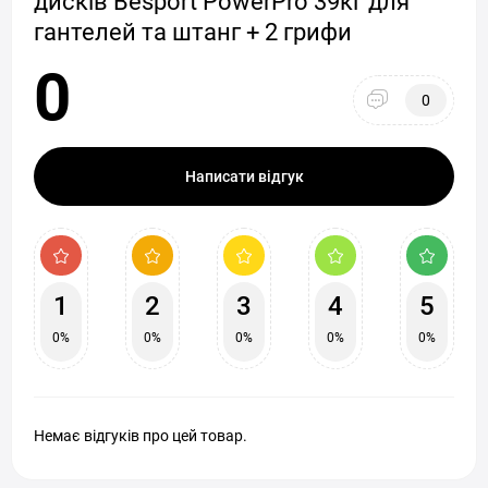
дисків Besport PowerPro 39кг для
гантелей та штанг + 2 грифи
0
0
Написати відгук
1
2
3
4
5
0%
0%
0%
0%
0%
Немає відгуків про цей товар.