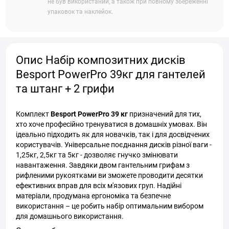
не був використаний, а також при повному збереженні
упаковок та наклейок.
Опис Набір композитних дисків
Besport PowerPro 39кг для гантелей
та штанг + 2 грифи
Комплект
Besport PowerPro 39 кг
призначений для тих,
хто хоче професійно тренуватися в домашніх умовах. Він
ідеально підходить як для новачків, так і для досвідчених
користувачів. Універсальне поєднання дисків різної ваги -
1,25кг, 2,5кг та 5кг - дозволяє гнучко змінювати
навантаження. Завдяки двом гантельним грифам з
рифленими рукоятками ви зможете проводити десятки
ефективних вправ для всіх м'язових груп. Надійні
матеріали, продумана ергономіка та безпечне
використання – це робить набір оптимальним вибором
для домашнього використання.