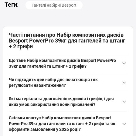
Теги:
Гантелі набірні Besport
Часті питання про Набір композитних дисків
Besport PowerPro 39кг для гантелей та штанг
+ 2 грифи
Що таке Набір композитних дисків Besport PowerPro
39кг для гантелей та штанг + 2 грифи?
Набір композитних дисків Besport PowerPro 39кг для гантелей
Чи підходить цей набір для початківців і як
та штанг + 2 грифи — це комплект розбірних домашніх
регулювати навантаження?
гантелей з дисками 1,25кг (6 шт), 2,5кг (4 шт), 5кг (4 шт), двома
Так, набір підходить для початківців і досвідчених: три категорії
грифами 45 см і гвинтовими гайками; діаметр отвору дисків 31
Які матеріали та довговічність дисків і грифів, і для
дисків (1,25кг, 2,5кг, 5кг) дозволяють поступово збільшувати
мм, загальна вага 39 кг, покриття — пластик.
яких умов використання вони призначені?
вагу; комбінуйте диски на гриф 45 см та фіксуйте гвинтовими
Диски виготовлені з ABS (сополімер акрилонітрил-бутадієн-
гайками, діаметр отвору 31 мм, загальна вага 39 кг.
Скільки коштує Набір композитних дисків Besport
стирол) і мінерального композиту з пластиковим покриттям,
PowerPro 39кг для гантелей та штанг + 2 грифи та як
грифы — розбірні 45 см з рифленими руків’ями; клас —
оформити замовлення у 2026 році?
домашні, комплект розрахований на побутові тренування при