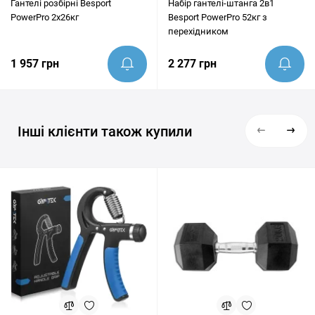
Гантелі розбірні Besport
Набір гантелі-штанга 2в1
PowerPro 2х26кг
Besport PowerPro 52кг з
перехідником
1 957 грн
2 277 грн
Інші клієнти також купили