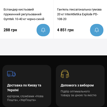
Еспандер кистьовий
Гантель гексагональна гумова
пружинний регульований
20 кг InterAtletika Explode PD-
Gymtek 10-40 кг чорно-синій
108-20
288 грн
4 851 грн
Доставка по Києву та
Допомога з вибором
Україні
Підбір оптимального
товару за ціною та якістю
кур'єром, службами «Нова
Пошта», «УкрПошта»