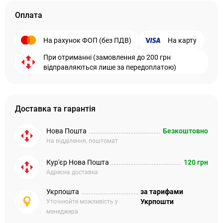
Оплата
На рахунок ФОП (без ПДВ)
На карту
При отриманні (замовлення до 200 грн
відправляються лише за передоплатою)
Доставка та гарантія
Нова Пошта
Безкоштовно
На відділення, поштомат
Кур'єр Нова Пошта
120 грн
Адресна доставка
Укрпошта
за тарифами
Укрпошти
Уточнюйте можливість у
менеджера