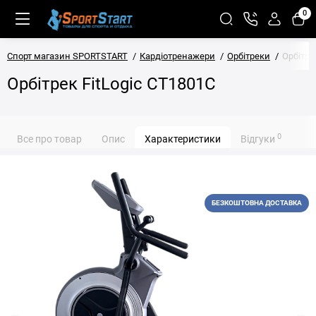
0
Спорт магазин SPORTSTART
Кардіотренажери
Орбітреки
Орбітре
Орбітрек FitLogic CT1801C
0
Все про товар
Опис
Характеристики
Відгуки
БЕЗКОШТОВНА ДОСТАВКА