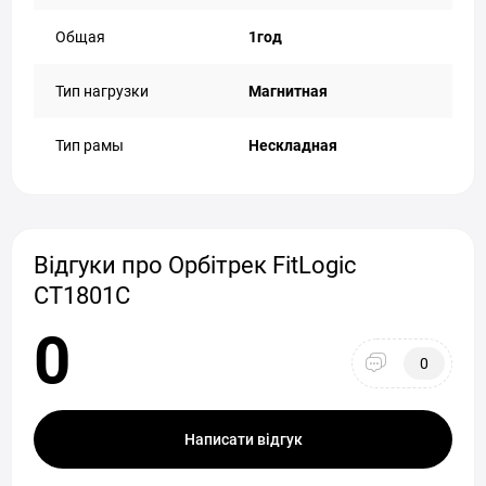
Общая
1год
Тип нагрузки
Магнитная
Тип рамы
Нескладная
Відгуки про Орбітрек FitLogic
CT1801C
0
0
Написати відгук