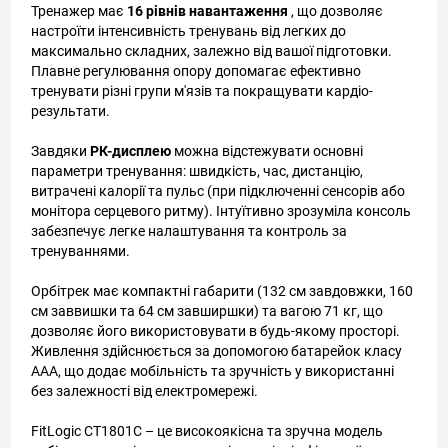
Тренажер має
16 рівнів навантаження
, що дозволяє
настроїти інтенсивність тренувань від легких до
максимально складних, залежно від вашої підготовки.
Плавне регулювання опору допомагає ефективно
тренувати різні групи м'язів та покращувати кардіо-
результати.
Завдяки
РК-дисплею
можна відстежувати основні
параметри тренування: швидкість, час, дистанцію,
витрачені калорії та пульс (при підключенні сенсорів або
монітора серцевого ритму). Інтуїтивно зрозуміла консоль
забезпечує легке налаштування та контроль за
тренуваннями.
Орбітрек має компактні габарити (132 см завдовжки, 160
см заввишки та 64 см завширшки) та вагою 71 кг, що
дозволяє його використовувати в будь-якому просторі.
Живлення здійснюється за допомогою батарейок класу
АAA, що додає мобільність та зручність у використанні
без залежності від електромережі.
FitLogic CT1801C – це високоякісна та зручна модель