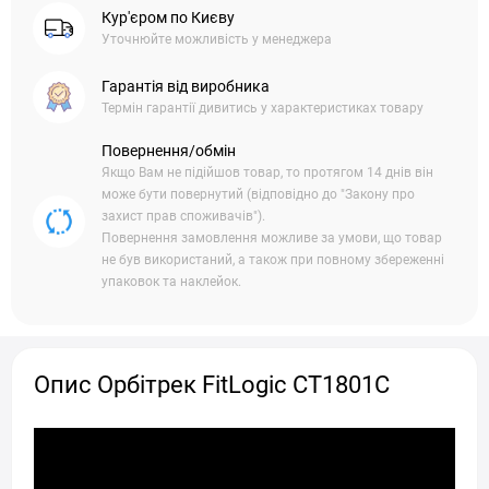
Кур'єром по Києву
Уточнюйте можливість у менеджера
Гарантія від виробника
Термін гарантії дивитись у характеристиках товару
Повернення/обмін
Якщо Вам не підійшов товар, то протягом 14 днів він
може бути повернутий (відповідно до "Закону про
захист прав споживачів").
Повернення замовлення можливе за умови, що товар
не був використаний, а також при повному збереженні
упаковок та наклейок.
Опис Орбітрек FitLogic CT1801C