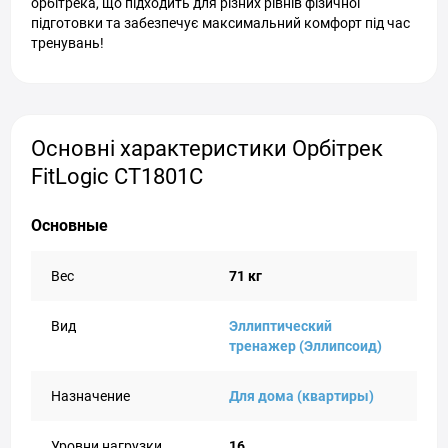
орбітрека, що підходить для різних рівнів фізичної
підготовки та забезпечує максимальний комфорт під час
тренувань!
Основні характеристики Орбітрек
FitLogic CT1801C
Основные
Вес
71 кг
Вид
Эллиптический
тренажер (Эллипсоид)
Назначение
Для дома (квартиры)
Уровни нагрузки
16