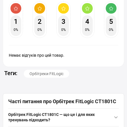
1
2
3
4
5
0%
0%
0%
0%
0%
Немає відгуків про цей товар.
Теги:
Орбітреки FitLogic
Часті питання про Орбітрек FitLogic CT1801C
Орбітрек FitLogic CT1801C — що це і для яких
тренувань підходить?