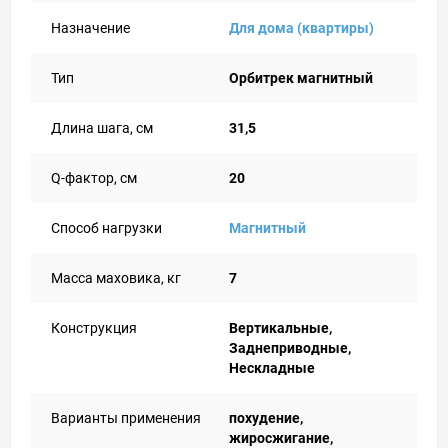
Назначение
Для дома (квартиры)
Тип
Орбитрек магнитный
Длина шага, см
31,5
Q-фактор, см
20
Способ нагрузки
Магнитный
Масса маховика, кг
7
Конструкция
Вертикальные,
Заднеприводные,
Нескладные
Варианты применения
похудение,
жиросжигание,