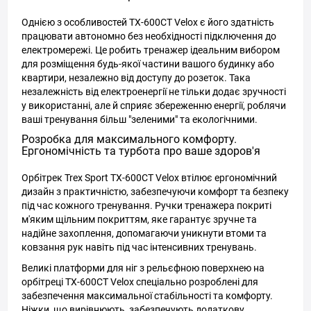
Однією з особливостей TX-600CT Velox є його здатність
працювати автономно без необхідності підключення до
електромережі. Це робить тренажер ідеальним вибором
для розміщення будь-якої частини вашого будинку або
квартири, незалежно від доступу до розеток. Така
незалежність від електроенергії не тільки додає зручності
у використанні, але й сприяє збереженню енергії, роблячи
ваші тренування більш "зеленими" та екологічними.
Розробка для максимального комфорту.
Ергономічність та турбота про ваше здоров'я
Орбітрек Trex Sport TX-600CT Velox втілює ергономічний
дизайн з практичністю, забезпечуючи комфорт та безпеку
під час кожного тренування. Ручки тренажера покриті
м'яким щільним покриттям, яке гарантує зручне та
надійне захоплення, допомагаючи уникнути втоми та
ковзання рук навіть під час інтенсивних тренувань.
Великі платформи для ніг з рельєфною поверхнею на
орбітреці TX-600CT Velox спеціально розроблені для
забезпечення максимальної стабільності та комфорту.
Ніжки, що вирівнюють, забезпечують додаткову