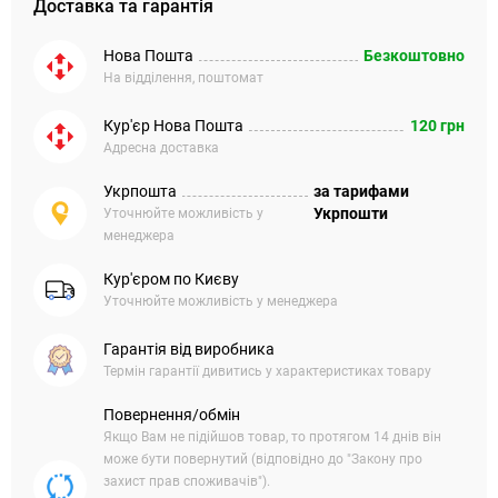
Доставка та гарантія
Нова Пошта
Безкоштовно
На відділення, поштомат
Кур'єр Нова Пошта
120 грн
Адресна доставка
Укрпошта
за тарифами
Укрпошти
Уточнюйте можливість у
менеджера
Кур'єром по Києву
Уточнюйте можливість у менеджера
Гарантія від виробника
Термін гарантії дивитись у характеристиках товару
Повернення/обмін
Якщо Вам не підійшов товар, то протягом 14 днів він
може бути повернутий (відповідно до "Закону про
захист прав споживачів").