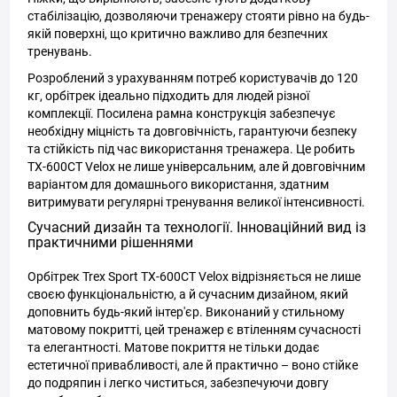
стабілізацію, дозволяючи тренажеру стояти рівно на будь-
якій поверхні, що критично важливо для безпечних
тренувань.
Розроблений з урахуванням потреб користувачів до 120
кг, орбітрек ідеально підходить для людей різної
комплекції. Посилена рамна конструкція забезпечує
необхідну міцність та довговічність, гарантуючи безпеку
та стійкість під час використання тренажера. Це робить
TX-600CT Velox не лише універсальним, але й довговічним
варіантом для домашнього використання, здатним
витримувати регулярні тренування великої інтенсивності.
Сучасний дизайн та технології. Інноваційний вид із
практичними рішеннями
Орбітрек Trex Sport TX-600CT Velox відрізняється не лише
своєю функціональністю, а й сучасним дизайном, який
доповнить будь-який інтер'єр. Виконаний у стильному
матовому покритті, цей тренажер є втіленням сучасності
та елегантності. Матове покриття не тільки додає
естетичної привабливості, але й практично – воно стійке
до подряпин і легко чиститься, забезпечуючи довгу