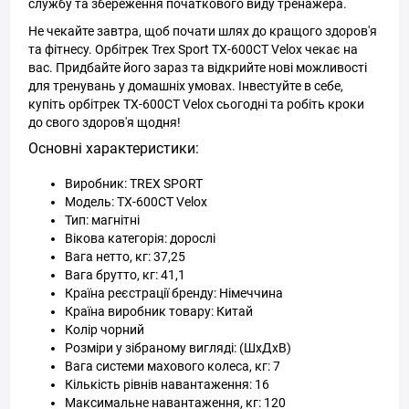
службу та збереження початкового виду тренажера.
Не чекайте завтра, щоб почати шлях до кращого здоров'я
та фітнесу. Орбітрек Trex Sport TX-600CT Velox чекає на
вас. Придбайте його зараз та відкрийте нові можливості
для тренувань у домашніх умовах. Інвестуйте в себе,
купіть орбітрек TX-600CT Velox сьогодні та робіть кроки
до свого здоров'я щодня!
Основні характеристики:
Виробник: TREX SPORT
Модель: TX-600CT Velox
Тип: магнітні
Вікова категорія: дорослі
Вага нетто, кг: 37,25
Вага брутто, кг: 41,1
Країна реєстрації бренду: Німеччина
Країна виробник товару: Китай
Колір чорний
Розміри у зібраному вигляді: (ШхДхВ)
Вага системи махового колеса, кг: 7
Кількість рівнів навантаження: 16
Максимальне навантаження, кг: 120