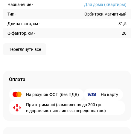
Назначение -
Для дома (квартиры)
Тип -
Орбитрек магнитный
Длина шага, см -
31,5
Q-фактор, см -
20
Переглянути все
Оплата
На рахунок ФОП (без ПДВ)
На карту
При отриманні (замовлення до 200 грн
відправляються лише за передоплатою)