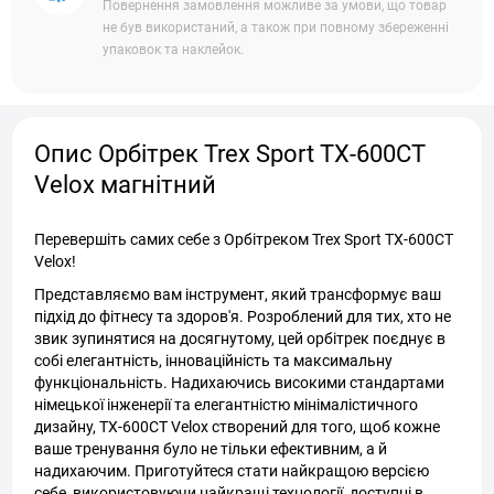
Повернення замовлення можливе за умови, що товар
не був використаний, а також при повному збереженні
упаковок та наклейок.
Опис Орбітрек Trex Sport TX-600CT
Velox магнітний
Перевершіть самих себе з Орбітреком Trex Sport TX-600CT
Velox!
Представляємо вам інструмент, який трансформує ваш
підхід до фітнесу та здоров'я. Розроблений для тих, хто не
звик зупинятися на досягнутому, цей орбітрек поєднує в
собі елегантність, інноваційність та максимальну
функціональність. Надихаючись високими стандартами
німецької інженерії та елегантністю мінімалістичного
дизайну, TX-600CT Velox створений для того, щоб кожне
ваше тренування було не тільки ефективним, а й
надихаючим. Приготуйтеся стати найкращою версією
себе, використовуючи найкращі технології, доступні в