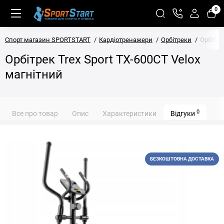
0
Спорт магазин SPORTSTART
Кардіотренажери
Орбітреки
Орбітре
Орбітрек Trex Sport TX-600CT Velox
магнітний
0
Все про товар
Опис
Характеристики
Відгуки
БЕЗКОШТОВНА ДОСТАВКА