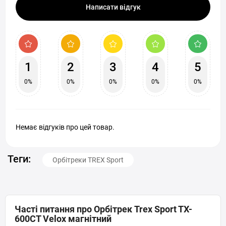
Написати відгук
1
2
3
4
5
0%
0%
0%
0%
0%
Немає відгуків про цей товар.
Теги:
Орбітреки TREX Sport
Часті питання про Орбітрек Trex Sport TX-
600CT Velox магнітний