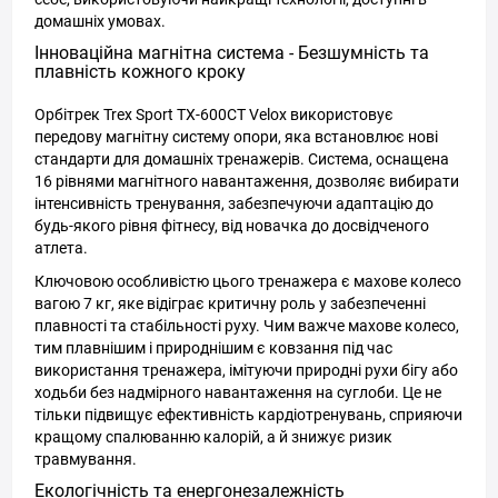
домашніх умовах.
Інноваційна магнітна система - Безшумність та
плавність кожного кроку
Орбітрек Trex Sport TX-600CT Velox використовує
передову магнітну систему опори, яка встановлює нові
стандарти для домашніх тренажерів. Система, оснащена
16 рівнями магнітного навантаження, дозволяє вибирати
інтенсивність тренування, забезпечуючи адаптацію до
будь-якого рівня фітнесу, від новачка до досвідченого
атлета.
Ключовою особливістю цього тренажера є махове колесо
вагою 7 кг, яке відіграє критичну роль у забезпеченні
плавності та стабільності руху. Чим важче махове колесо,
тим плавнішим і природнішим є ковзання під час
використання тренажера, імітуючи природні рухи бігу або
ходьби без надмірного навантаження на суглоби. Це не
тільки підвищує ефективність кардіотренувань, сприяючи
кращому спалюванню калорій, а й знижує ризик
травмування.
Екологічність та енергонезалежність