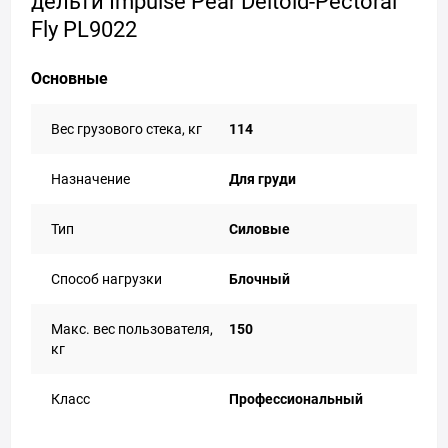
дельти Impulse Pear Deltoid-Pectoral
Fly PL9022
Основные
Вес грузового стека, кг
114
Назначение
Для груди
Тип
Силовые
Способ нагрузки
Блочный
Макс. вес пользователя,
150
кг
Класс
Профессиональный