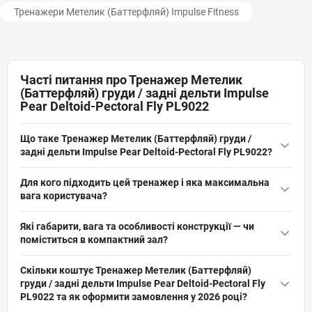
Тренажери Метелик (Баттерфляй) Impulse Fitness
Часті питання про Тренажер Метелик
(Баттерфляй) груди / задні дельти Impulse
Pear Deltoid-Pectoral Fly PL9022
Що таке Тренажер Метелик (Баттерфляй) груди /
задні дельти Impulse Pear Deltoid-Pectoral Fly PL9022?
Тренажер Метелик (Баттерфляй) груди / задні дельти Impulse
Для кого підходить цей тренажер і яка максимальна
Pear Deltoid-Pectoral Fly PL9022 — це професійний блочний
вага користувача?
силовий тренажер серії Impulse Plamax для опрацювання
Тренажер підходить для комерційних і компактних залів будь-
грудних м’язів і задніх дельт; рама з профільних труб 40×80 мм,
Які габарити, вага та особливості конструкції — чи
якого рівня, розрахований на професійну експлуатацію;
вага тренажера 107 кг, вага грузового стека 114 кг, клас —
поміститься в компактний зал?
максимальна вага користувача 150 кг, клас — професійний,
професійний.
Габарити тренажера 136,2×121,9×206,1 см, вага 107 кг та
підходить для досвідчених атлетів і клубного використання.
Скільки коштує Тренажер Метелик (Баттерфляй)
грузовий стек 114 кг; основна конструкція — профільні пласко-
груди / задні дельти Impulse Pear Deltoid-Pectoral Fly
овальні труби 40×80 мм, товщина стінки 2,5 мм, що забезпечує
PL9022 та як оформити замовлення у 2026 році?
міцність та компактність для невеликого залу.