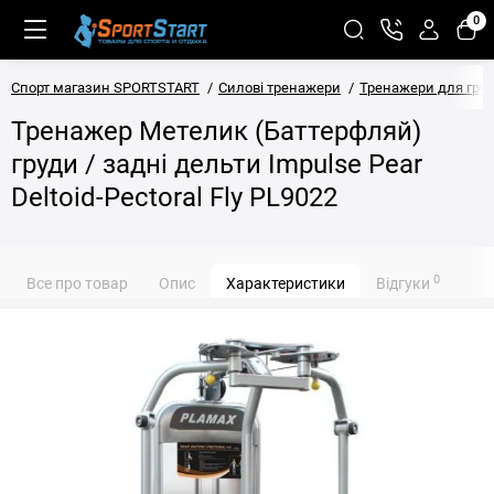
0
Спорт магазин SPORTSTART
Силові тренажери
Тренажери для гру
Тренажер Метелик (Баттерфляй)
груди / задні дельти Impulse Pear
Deltoid-Pectoral Fly PL9022
0
Все про товар
Опис
Характеристики
Відгуки