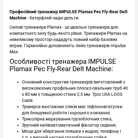
Професійний тренажер IMPULSE Plamax Pec Fly-Rear Delt
Machine
- батерфляй-задні дельти.
Силові тренажери Plamax - це ідеальні тренажери для
компактного залу будь-якого рівня. Тренажери Plamax на
невеликому просторі нададуть повний набір базових
вправ. Гармонійно доповнюють лінію тренажерів Impulse
Max.
Особливості тренажера IMPULSE
Plamax Pec Fly-Rear Delt Machine:
Основний конструктив тренажерів виготовлений з
високоякісних профільних плоско-овальних труб 40
х 80 мм з товщиною стінки 2,5 мм. Трос USA LOOS
Cable
Траверса вантажних стеків має тефлонові втулки
для безшумної роботи і хорошого ковзання;
Триколірна маркування грузоблочних стека;
Зручний напівавтоматичний фіксатор сидіння;
Місце для зберігання пляшки з водою, телефону і
т.п. у верхній частині грузоблочних стійки;