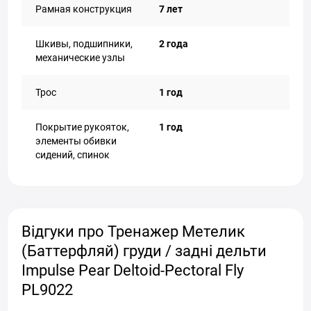
Рамная конструкция
7 лет
Шкивы, подшипники,
2 года
механические узлы
Трос
1 год
Покрытие рукояток,
1 год
элементы обивки
сидений, спинок
Відгуки про Тренажер Метелик
(Баттерфляй) груди / задні дельти
Impulse Pear Deltoid-Pectoral Fly
PL9022