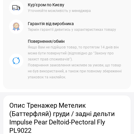
Кур'єром по Києву
Уточнюйте можливість у менеджера
Гарантія від виробника
Термін гарантії дивитись у характеристиках товару
Повернення/обмін
Якщо Вам не підійшов товар, то протягом 14 днів він
може бути повернутий (відповідно до "Закону про
захист прав споживачів").
Повернення замовлення можливе за умови, що товар
не був використаний, а також при повному збереженні
упаковок та наклейок.
Опис Тренажер Метелик
(Баттерфляй) груди / задні дельти
Impulse Pear Deltoid-Pectoral Fly
PL9022