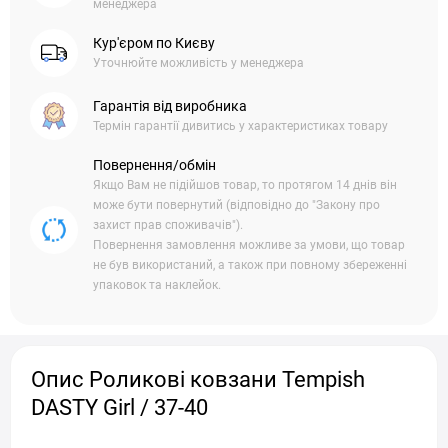
менеджера
Кур'єром по Києву
Уточнюйте можливість у менеджера
Гарантія від виробника
Термін гарантії дивитись у характеристиках товару
Повернення/обмін
Якщо Вам не підійшов товар, то протягом 14 днів він
може бути повернутий (відповідно до "Закону про
захист прав споживачів").
Повернення замовлення можливе за умови, що товар
не був використаний, а також при повному збереженні
упаковок та наклейок.
Опис Роликові ковзани Tempish
DASTY Girl / 37-40