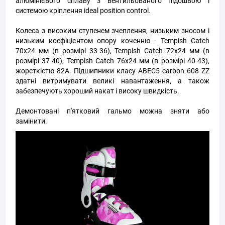
алюмінієвого сплаву з вентильованого підошвою і
системою кріплення ideal position control.
Колеса з високим ступенем зчеплення, низьким зносом і
низьким коефіцієнтом опору коченню - Tempish Catch
70х24 мм (в розмірі 33-36), Tempish Catch 72х24 мм (в
розмірі 37-40), Tempish Catch 76х24 мм (в розмірі 40-43),
жорсткістю 82А. Підшипники класу ABEC5 carbon 608 ZZ
здатні витримувати великі навантаження, а також
забезпечують хороший накат і високу швидкість.
Демонтовані п'ятковий гальмо можна зняти або
замінити.