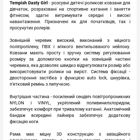
Tempish Dasty Girl
- розсувні дитячі роликові ковзани для
дівчаток, розраховані на спортивне катання і заняття
фітнесом, здатні витримувати середні і високі
навантаження. Призначені як для початківців, так і
просунутих ролерів.
Зовнішній черевик високий, виконаний з міцного
поліпропілену, ПВХ і м'якого вентильованого нейлону.
Ковзани мають просту і зручну систему регулювання
розміру за допомогою кнопки на зовнішній частині
черевика, яка дозволяє швидко відрегулювати розмір або
використовувати ролики на виріст. Система фіксації -
двостороння застібка з функцією auto lock, шнурівка,
п'ятковий ремінь з липучкою.
Внутрішня частина - посилений сендвіч повітропроникних
NYLON і VINYL, укріплений поливинилхлоридом,
забезпечує комфорт при тривалому катанні. Анатомічний
бандаж всередині лайнера забезпечує додаткову
фіксацію ноги.
Рама має міцну 3D конструкцію з авіаційного