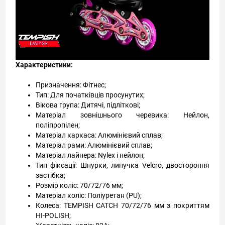
Характеристики:
Призначення: Фітнес;
Тип: Для початківців просунутих;
Вікова група: Дитячі, підліткові;
Матеріал зовнішнього черевика: Нейлон,
поліпропілен;
Матеріал каркаса: Алюмінієвий сплав;
Матеріал рами: Алюмінієвий сплав;
Матеріал лайнера: Nylex і нейлон;
Тип фіксації: Шнурки, липучка Velcro, двостороння
застібка;
Розмір коліс: 70/72/76 мм;
Матеріал коліс: Поліуретан (PU);
Колеса: TEMPISH CATCH 70/72/76 мм з покриттям
HI-POLISH;