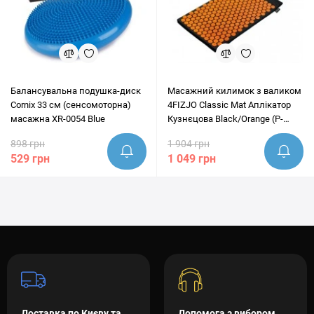
Балансувальна подушка-диск
Масажний килимок з валиком
Cornix 33 см (сенсомоторна)
4FIZJO Classic Mat Аплікатор
масажна XR-0054 Blue
Кузнєцова Black/Orange (P-
5907222931752)
898 грн
1 904 грн
529 грн
1 049 грн
Доставка по Києву та
Допомога з вибором