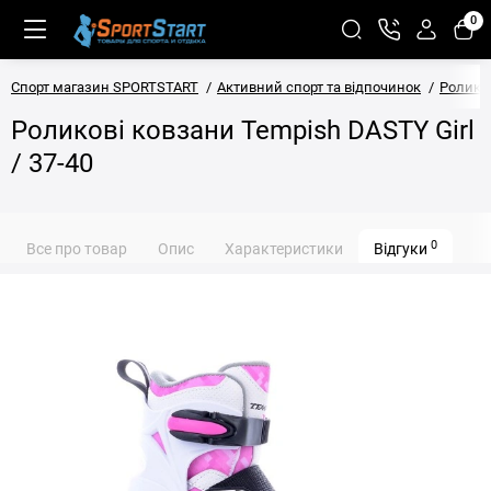
0
Спорт магазин SPORTSTART
Активний спорт та відпочинок
Ролико
Роликові ковзани Tempish DASTY Girl
/ 37-40
0
Все про товар
Опис
Характеристики
Відгуки