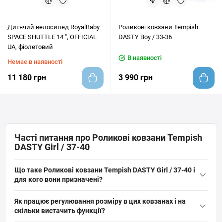
Дитячий велосипед RoyalBaby
Роликові ковзани Tempish
SPACE SHUTTLE 14 ", OFFICIAL
DASTY Boy / 33-36
UA, фіолетовий
В наявності
Немає в наявності
11 180 грн
3 990 грн
Часті питання про Роликові ковзани Tempish
DASTY Girl / 37-40
Що таке Роликові ковзани Tempish DASTY Girl / 37-40 і
для кого вони призначені?
Роликові ковзани
Tempish DASTY Girl / 37-40 — це розсувні
Як працює регулювання розміру в цих ковзанах і на
дитячі фітнес-ковзани з високим черевиком із поліпропілену,
скільки вистачить функції?
ПВХ і вентильованого нейлону. Підходять початківцям і