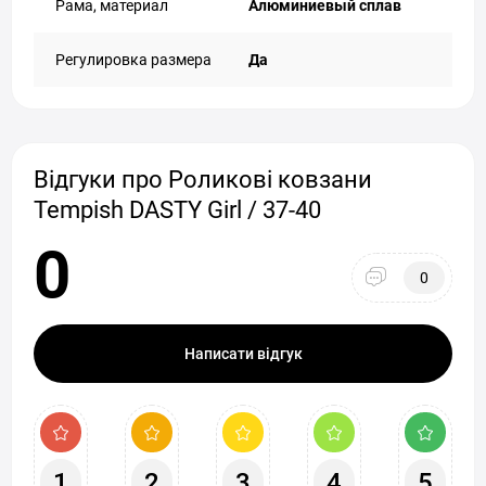
Рама, материал
Алюминиевый сплав
Регулировка размера
Да
Відгуки про Роликові ковзани
Tempish DASTY Girl / 37-40
0
0
Написати відгук
1
2
3
4
5