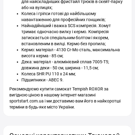
для найскладніших фристайл трюків в скейт-парку
або на вулицях;
Колеса і гріпси готові до найбільшому
навантаженню для професійних гонщиків;
Найнадійніший і важка SCS компресія. Хомут
тримає одночасно вилку і кермо. Компресія
затискається спеціальним болтом і якорем,
встановленим в вилці. Кермо без пропила;
Кермо: матеріал - 4130 Cr-Mo сталь, максимальна
висота керма - 85 см;
Дека: матеріал - алюмінієвий сплав 7005-T5;
довжина деки - 50 см, ширина - 11,5 см;
Колеса SHR PU 110 x 24 мм;
Підшипники - АВЕС 9.
Рекомендуємо купити самокат Tempish ROXOR за
вигідною ціною в нашому інтернет-магазині
sportstart.com.ua і ми доставимо вам його в найкоротші
терміни в будь-яке місто України.