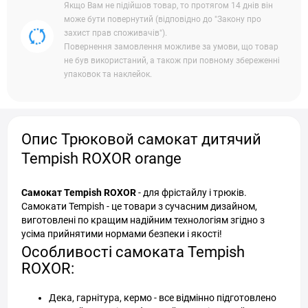
Якщо Вам не підійшов товар, то протягом 14 днів він
може бути повернутий (відповідно до "Закону про
захист прав споживачів").
Повернення замовлення можливе за умови, що товар
не був використаний, а також при повному збереженні
упаковок та наклейок.
Опис Трюковой самокат дитячий
Tempish ROXOR orange
Самокат Tempish ROXOR
- для фрістайлу і трюків.
Самокати Tempish - це товари з сучасним дизайном,
виготовлені по кращим надійним технологіям згідно з
усіма прийнятими нормами безпеки і якості!
Особливості самоката Tempish
ROXOR:
Дека, гарнітура, кермо - все відмінно підготовлено