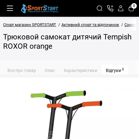
0
Спорт магазин SPORTSTART
Активний спорт та відпочинок
Самока
Трюковой самокат дитячий Tempish
ROXOR orange
0
Все про товар
Опис
Характеристики
Відгуки