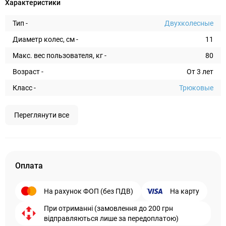
Характеристики
Тип -
Двухколесные
Диаметр колес, см -
11
Макс. вес пользователя, кг -
80
Возраст -
От 3 лет
Класс -
Трюковые
Переглянути все
Оплата
На рахунок ФОП (без ПДВ)
На карту
При отриманні (замовлення до 200 грн
відправляються лише за передоплатою)