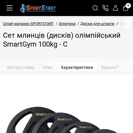
0
Спорт магазин SPORTSTART
Атлетика
Диски для штанги
Сет мли
Сет млинців (дисків) олімпійський
SmartGym 100kg - С
0
Все про товар
Опис
Характеристики
Відгуки