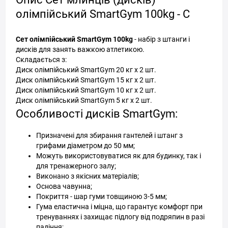
олімпійський SmartGym 100kg - С
Сет олімпійський SmartGym 100kg
- набір з штанги і
дисків для занять важкою атлетикою.
Складається з:
Диск олімпійський SmartGym 20 кг х 2 шт.
Диск олімпійський SmartGym 15 кг х 2 шт.
Диск олімпійський SmartGym 10 кг х 2 шт.
Диск олімпійський SmartGym 5 кг х 2 шт.
Особливості дисків SmartGym:
Призначені для збирання гантелей і штанг з
грифами діаметром до 50 мм;
Можуть використовуватися як для будинку, так і
для тренажерного залу;
Виконано з якісних матеріалів;
Основа чавунна;
Покриття - шар гуми товщиною 3-5 мм;
Гума еластична і міцна, що гарантує комфорт при
тренуваннях і захищає підлогу від подряпин в разі
падіння;