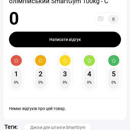
олімпійський SmartGym 100kg - С
0
0
Написати відгук
1
2
3
4
5
0%
0%
0%
0%
0%
Немає відгуків про цей товар.
Теги:
Диски для штанги SmartGym