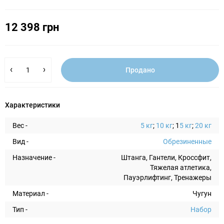
12 398 грн
Продано
Характеристики
Вес -
5 кг
;
10 кг
; 1
5 кг
;
20 кг
Вид -
Обрезиненные
Назначение -
Штанга, Гантели, Кроссфит,
Тяжелая атлетика,
Пауэрлифтинг, Тренажеры
Материал -
Чугун
Тип -
Набор