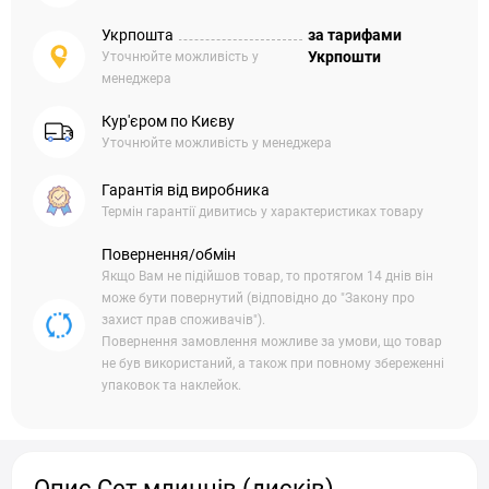
Укрпошта
за тарифами
Укрпошти
Уточнюйте можливість у
менеджера
Кур'єром по Києву
Уточнюйте можливість у менеджера
Гарантія від виробника
Термін гарантії дивитись у характеристиках товару
Повернення/обмін
Якщо Вам не підійшов товар, то протягом 14 днів він
може бути повернутий (відповідно до "Закону про
захист прав споживачів").
Повернення замовлення можливе за умови, що товар
не був використаний, а також при повному збереженні
упаковок та наклейок.
Опис Сет млинців (дисків)