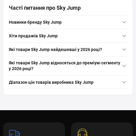
Часті питання про Sky Jump
Новинки бренду Sky Jump
Батут SJ 10ft (312cm) синій із зовнішньою сіткою
— 11 528
Хіти продажів Sky Jump
грн
Батут SJ 10ft (312cm) синій із зовнішньою сіткою
— 11 528
Які товари Sky Jump найдешевші у 2026 році?
грн
Батут SJ 10ft (312cm) синій із зовнішньою сіткою
— 11 528
Які товари Sky Jump відносяться до преміум-сегменту
у 2026 році?
грн
Батут SJ 10ft (312cm) синій із зовнішньою сіткою
— 11 528
Діапазон цін товарів виробника Sky Jump
грн
Sky Jump: 11 528 грн — 11 528 грн (1)