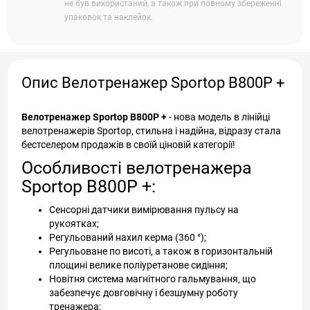
не був використаний, а також при повному збереженні
упаковок та наклейок.
Опис Велотренажер Sportop B800P +
Велотренажер Sportop B800P +
- нова модель в лінійці
велотренажерів Sportop, стильна і надійна, відразу стала
бестселером продажів в своїй ціновій категорії!
Особливості велотренажера
Sportop B800P +:
Сенсорні датчики вимірювання пульсу на
рукоятках;
Регульований нахил керма (360 °);
Регульоване по висоті, а також в горизонтальній
площині велике поліуретанове сидіння;
Новітня система магнітного гальмування, що
забезпечує довговічну і безшумну роботу
тренажера;