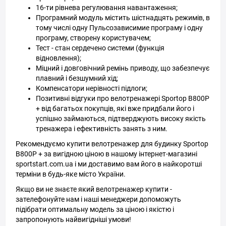
16-ти рівнева регулювання навантаження;
Програмний модуль містить шістнадцять режимів, в
тому числі одну Пульсозависимие програму і одну
програму, створену користувачем;
Тест - стан сердечено системи (функція
відновлення);
Міцний і довговічний ремінь приводу, що забезпечує
плавний і безшумний хід;
Компенсатори нерівності підлоги;
Позитивні відгуки про велотренажері Sportop B800P
+ від багатьох покупців, які вже придбали його і
успішно займаються, підтверджують високу якість
тренажера і ефективність занять з ним.
Рекомендуємо купити велотренажер для будинку Sportop
B800P + за вигідною ціною в нашому інтернет-магазині
sportstart.com.ua і ми доставимо вам його в найкоротші
терміни в будь-яке місто України.
Якщо ви не знаєте який велотренажер купити -
зателефонуйте нам і наші менеджери допоможуть
підібрати оптимальну модель за ціною і якістю і
запропонують найвигідніші умови!