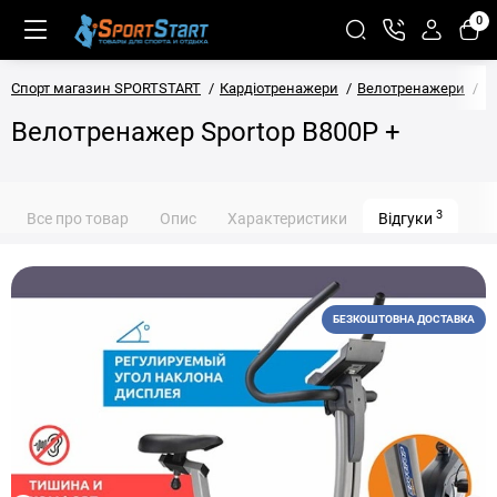
0
Спорт магазин SPORTSTART
Кардіотренажери
Велотренажери
В
Велотренажер Sportop B800P +
3
Все про товар
Опис
Характеристики
Відгуки
БЕЗКОШТОВНА ДОСТАВКА