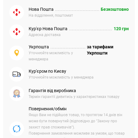
Нова Пошта
Безкоштовно
На відділення, поштомат
Кур'єр Нова Пошта
120 грн
Адресна доставка
Укрпошта
за тарифами
Укрпошти
Уточнюйте можливість у
менеджера
Кур'єром по Києву
Уточнюйте можливість у менеджера
Гарантія від виробника
Термін гарантії дивитись у характеристиках товару
Повернення/обмін
Якщо Вам не підійшов товар, то протягом 14 днів він
може бути повернутий (відповідно до "Закону про
захист прав споживачів").
Повернення замовлення можливе за умови, що товар