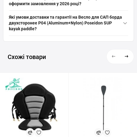
лопаті призначені для щоденного використання. Обмеження:
оформити замовлення у 2026 році?
не рекомендоване для екстремального змагального SUP або
Актуальна ціна на оригінальну модель Весло для САП борда
постійних високих навантажень без належного догляду.
Які умови доставки та гарантії на Весло для САП борда
двухсторонее P04 (Aluminum+Nylon) Poseidon SUP kayak paddle
двухсторонее P04 (Aluminum+Nylon) Poseidon SUP
(артикул: Весло P04 kayak paddle (Aluminum +Nylon)) від бренду
kayak paddle?
Poseidon складає 1 350 грн грн. Ви можете швидко та безпечно
На все спортивне обладнання, включаючи Весло для САП
замовити цей товар з категорії «
САП борди (SUP дошки)
» прямо
борда двухсторонее P04 (Aluminum+Nylon) Poseidon SUP kayak
на сайті інтернет-магазину SPORTSTART.com.ua. Дані про
paddle діє офіційна гарантія від виробника. Ми забезпечуємо
наявність та вартість перевірені станом на 08 місяць року.
Схожі товари
швидку та надійну доставку в Київ, Львів, Одесу, Дніпро, Харків
та будь-які інші населені пункти України. Перед покупкою наші
експерти завжди готові надати грамотну консультацію та
допомогти переконатись, що цей товар ідеально підходить під
ваші цілі.