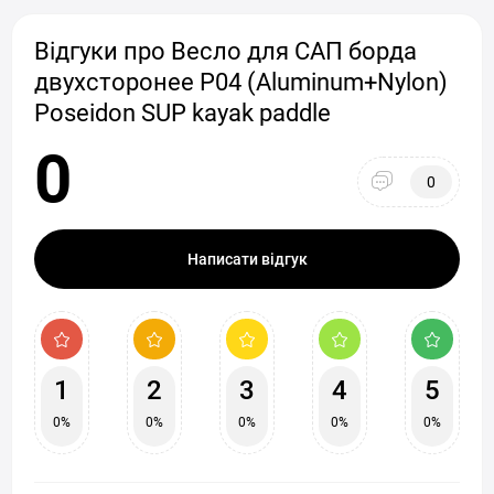
Відгуки про Весло для САП борда
двухсторонее P04 (Aluminum+Nylon)
Poseidon SUP kayak paddle
0
0
Написати відгук
1
2
3
4
5
0%
0%
0%
0%
0%