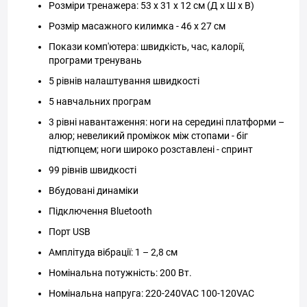
Розміри тренажера: 53 x 31 x 12 см (Д х Ш х В)
Розмір масажного килимка - 46 х 27 см
Покази комп'ютера: швидкість, час, калорії,
програми тренувань
5 рівнів налаштування швидкості
5 навчальних програм
3 рівні навантаження: ноги на середині платформи –
алюр; невеликий проміжок між стопами - біг
підтюпцем; ноги широко розставлені - спринт
99 рівнів швидкості
Вбудовані динаміки
Підключення Bluetooth
Порт USB
Амплітуда вібрації: 1 – 2,8 см
Номінальна потужність: 200 Вт.
Номінальна напруга: 220-240VAC 100-120VAC