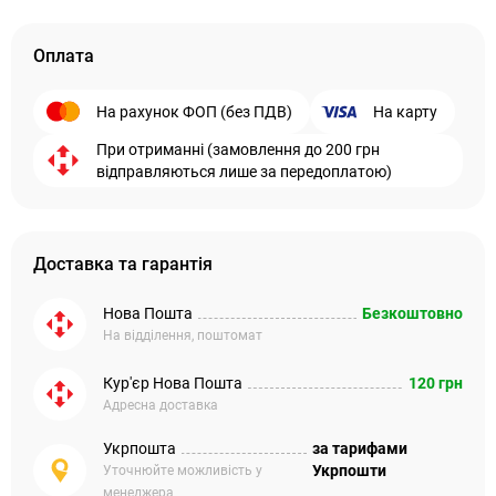
Оплата
На рахунок ФОП (без ПДВ)
На карту
При отриманні (замовлення до 200 грн
відправляються лише за передоплатою)
Доставка та гарантія
Нова Пошта
Безкоштовно
На відділення, поштомат
Кур'єр Нова Пошта
120 грн
Адресна доставка
Укрпошта
за тарифами
Укрпошти
Уточнюйте можливість у
менеджера