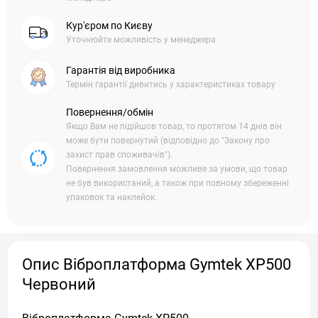
Кур'єром по Києву
Уточнюйте можливість у менеджера
Гарантія від виробника
Термін гарантії дивитись у характеристиках товару
Повернення/обмін
Якщо Вам не підійшов товар, то протягом 14 днів він
може бути повернутий (відповідно до "Закону про
захист прав споживачів").
Повернення замовлення можливе за умови, що товар
не був використаний, а також при повному збереженні
упаковок та наклейок.
Опис Віброплатформа Gymtek XP500
Червоний