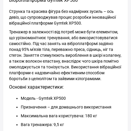
Віброплатформа Gymtek ХP500
Струнка та красива фігура без надмірних зусиль – ось
девіз, що супроводжував процес розробки інноваційної
вібраційної платформи Gymtek ХP500.
Тренажер в залежності від потреб може бути елементом,
що урізноманітнює тренування, або використовуватися
самостійно. Під час занять на віброплатформі задіяно
понад 95% м'язів тіла, переважно преса, сідниць, ніг та
стегон. Заняття стимулюють вироблення в шкірі колагену,
а також волокон еластану, внаслідок чого шкіра помітно
омолоджується та тонізується. Використання вібраційної
платформи є надзвичайно ефективним способом
боротьби з целюлітом та зайвими кілограмами.
Основні характеристики:
Модель - Gymtek ХP500
Призначення – для домашнього використання
Максимальна вага користувача: 180 кг
Вага тренажера: 9,5 кг