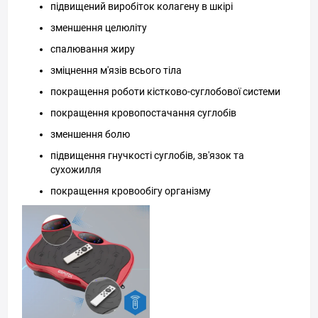
підвищений виробіток колагену в шкірі
зменшення целюліту
спалювання жиру
зміцнення м'язів всього тіла
покращення роботи кістково-суглобової системи
покращення кровопостачання суглобів
зменшення болю
підвищення гнучкості суглобів, зв'язок та
сухожилля
покращення кровообігу організму