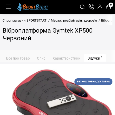
0
Спорт магазин SPORTSTART
Масаж, реабілітація, здоров'я
Вібропл
Віброплатформа Gymtek XP500
Червоний
1
Все про товар
Опис
Характеристики
Відгуки
БЕЗКОШТОВНА ДОСТАВКА