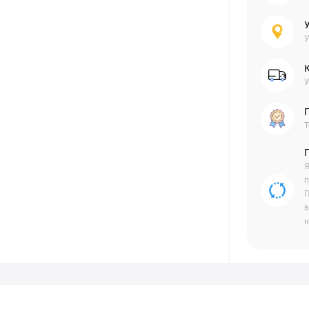
У
У
Г
Т
Я
п
П
в
н