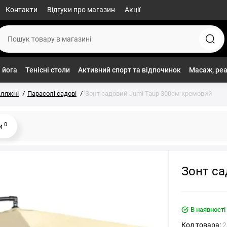
Контакти
Відгуки про магазин
Акції
 йога
Тенісні столи
Активний спорт та відпочинок
Масаж, реа
пляжні
Парасолі садові
Зонт садовий Jumi Taup 300см кремовий
0
ки
Зонт са
В наявності
Код товара:
2