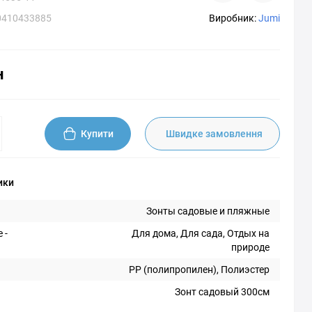
0410433885
Виробник:
Jumi
н
Купити
Швидке замовлення
ики
Зонты садовые и пляжные
 -
Для дома, Для сада, Отдых на
природе
PP (полипропилен), Полиэстер
Зонт садовый 300см