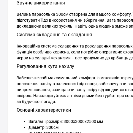
Зручне використання
Велика парасолька 300см створена для вашого комфорту. 
підготувати її до використання чи зберігання. Вага парасо
докладаючи великих зусиль. Навіть одна людина зможе вп
Система складання та складання
Інноваційна система складання та розкладання парасоль
функція особливо корисна, коли потрібно оперативно схова
нерви на складні механізми – все продумано до дрібниць дл
Регулювання кута нахилу
Забезпечте собі максимальний комфорт із можливістю ре
положення навісу в залежності від сонця, забезпечуючи ва
випромінювання, захищаючи вашу шкіру від шкідливого впл
шкірою. Насолоджуйтесь літніми днями без турбот про соня
за будь-якої погоди.
Основні характеристики
Загальні розміри: 3000x3000x2500 мм
Діаметр: 300см