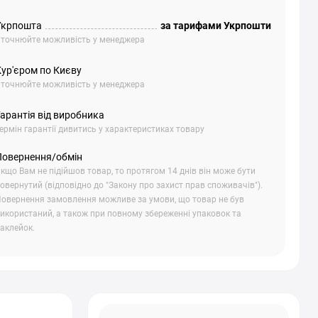
Укрпошта
за тарифами Укрпошти
точнюйте можливість у менеджера
Кур'єром по Києву
точнюйте можливість у менеджера
арантія від виробника
ермін гарантії дивитись у характеристиках товару
Повернення/обмін
кщо Вам не підійшов товар, то протягом 14 днів він може бути
овернутий (відповідно до "Закону про захист прав споживачів").
овернення замовлення можливе за умови, що товар не був
икористаний, а також при повному збереженні упаковок та
аклейок.