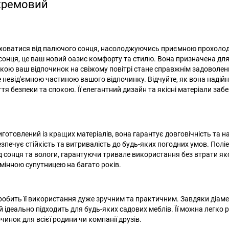
 кремовий
 сховатися від палючого сонця, насолоджуючись приємною прохоло
д сонця, це ваш новий оазис комфорту та стилю. Вона призначена для 
олькою ваш відпочинок на свіжому повітрі стане справжнім задоволе
 невід'ємною частиною вашого відпочинку. Відчуйте, як вона надій
я безпеки та спокою. Її елегантний дизайн та якісні матеріали заб
.
иготовлений із кращих матеріалів, вона гарантує довговічність та на
зпечує стійкість та витривалість до будь-яких погодних умов. Полі
д сонця та вологи, гарантуючи тривале використання без втрати яко
мінною супутницею на багато років.
обить її використання дуже зручним та практичним. Завдяки діаме
й ідеально підходить для будь-яких садових меблів. Її можна легко 
нок для всієї родини чи компанії друзів.