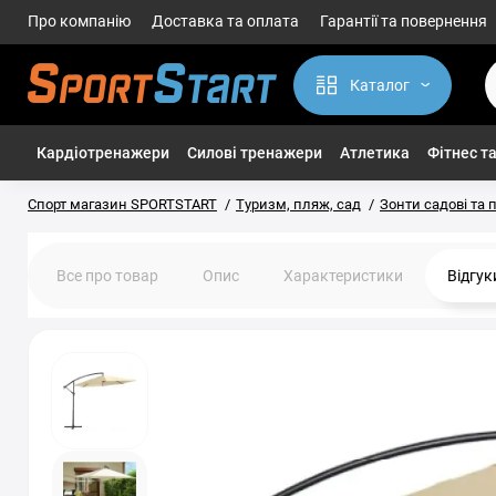
Про компанію
Доставка та оплата
Гарантії та повернення
Каталог
Кардіотренажери
Силові тренажери
Атлетика
Фітнес та
Спорт магазин SPORTSTART
Туризм, пляж, сад
Зонти садові та 
Все про товар
Опис
Характеристики
Відгу