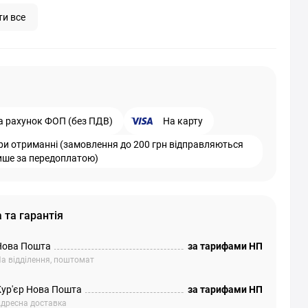
ти все
а рахунок ФОП (без ПДВ)
На карту
ри отриманні (замовлення до 200 грн відправляються
ише за передоплатою)
 та гарантія
Нова Пошта
за тарифами НП
а відділення, поштомат
Кур'єр Нова Пошта
за тарифами НП
дресна доставка