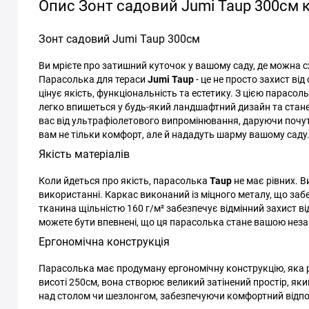
Опис Зонт садовий Jumi Taup 300см
Зонт садовий Jumi Taup 300см
Ви мрієте про затишний куточок у вашому саду, де можна
Парасолька для тераси
Jumi Taup
- це не просто захист ві
цінує якість, функціональність та естетику. З цією парас
легко впишеться у будь-який ландшафтний дизайн та стане
вас від ультрафіолетового випромінювання, даруючи почутт
вам не тільки комфорт, але й нададуть шарму вашому саду
Якість матеріалів
Коли йдеться про якість, парасолька
Taup
не має рівних. В
використанні. Каркас виконаний із міцного металу, що забе
тканина щільністю 160 г/м² забезпечує відмінний захист ві
можете бути впевнені, що ця парасолька стане вашою неза
Ергономічна конструкція
Парасолька має продуману ергономічну конструкцію, яка р
висоті 250см, вона створює великий затінений простір, яки
над столом чи шезлонгом, забезпечуючи комфортний відпочи