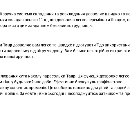
Її зручна система складання та розкладання дозволяє швидко та л
льки складає всього 11 кг, що дозволяє легко переміщати її садом, н
оратися з цим завданням без зайвих труднощів.
ки
Taup
дозволяє вам легко та швидко підготувати її до використанн
ти парасольку від вітру чи дощу. Вам більше не потрібно витрачати
я вашої зручності.
гулювання кута нахилу парасольки
Taup.
Ця функція дозволяє легко
м тінь у будь-який час доби. Ефективно блокує ультрафіолетове
иву сонячних променів. Це особливо важливо для дітей та людей 
чні опіки. Замовте її вже сьогодні і насолоджуйтесь затишком та 