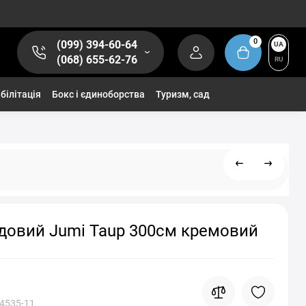
0
(099) 394-60-64
UA
(068) 655-62-76
RU
білітація
Бокс і єдиноборства
Туризм, сад
довий Jumi Taup 300см кремовий
4535-11