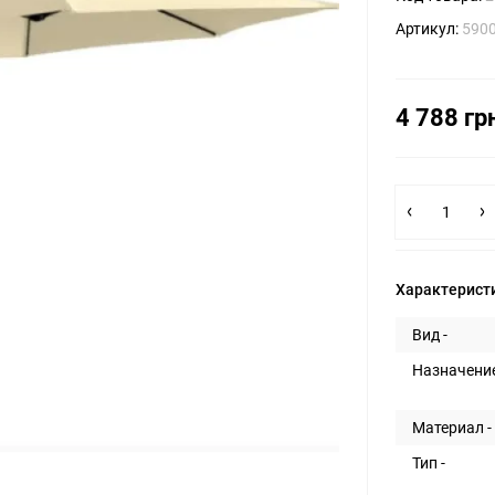
Артикул:
590
4 788 гр
Характерист
Вид -
Назначение
Материал -
Тип -