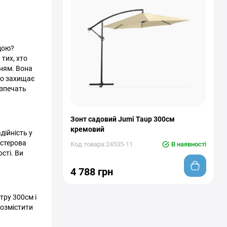
дою?
тих, хто
нням. Вона
но захищає
езпечать
Зонт садовий Jumi Taup 300см
кремовий
дійність у
естерова
Код товара:24535-11
В наявності
сті. Ви
4 788 грн
тру 300см і
розмістити