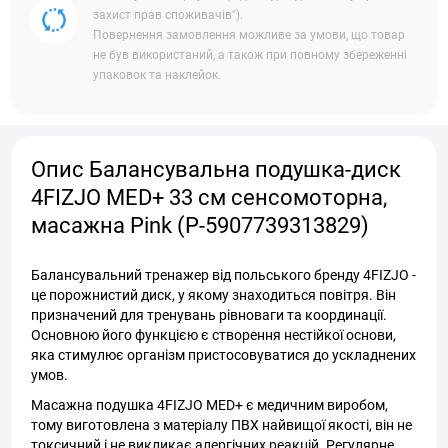
захист прав споживачів").
Повернення замовлення можливе за умови, що товар
не був використаний, а також при повному збереженні
упаковок та наклейок.
Опис Балансувальна подушка-диск
4FIZJO MED+ 33 см сенсомоторна,
масажна Pink (P-5907739313829)
Балансувальний тренажер від польського бренду 4FIZJO -
це порожнистий диск, у якому знаходиться повітря. Він
призначений для тренувань рівноваги та координації.
Основною його функцією є створення нестійкої основи,
яка стимулює організм пристосовуватися до ускладнених
умов.
Масажна подушка 4FIZJO MED+ є медичним виробом,
тому виготовлена з матеріалу ПВХ найвищої якості, він не
токсичний і не викликає алергічних реакцій. Регулярне