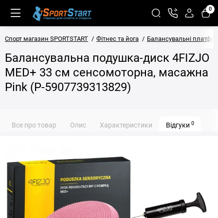
0
Спорт магазин SPORTSTART
Фітнес та йога
Балансувальні платфо
Балансувальна подушка-диск 4FIZJO
MED+ 33 см сенсомоторна, масажна
Pink (P-5907739313829)
0
Все про товар
Опис
Характеристики
Відгуки