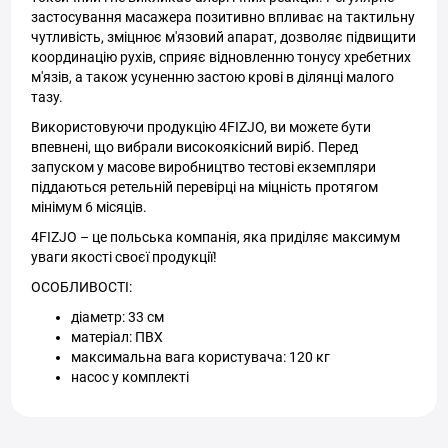
застосування масажера позитивно впливає на тактильну
чутливість, зміцнює м'язовий апарат, дозволяє підвищити
координацію рухів, сприяє відновленню тонусу хребетних
м'язів, а також усуненню застою крові в ділянці малого
тазу.
Використовуючи продукцію 4FIZJO, ви можете бути
впевнені, що вибрали високоякісний виріб. Перед
запуском у масове виробництво тестові екземпляри
піддаються ретельній перевірці на міцність протягом
мінімум 6 місяців.
4FIZJO – це польська компанія, яка приділяє максимум
уваги якості своєї продукції!
ОСОБЛИВОСТІ:
діаметр: 33 см
матеріал: ПВХ
максимальна вага користувача: 120 кг
насос у комплекті