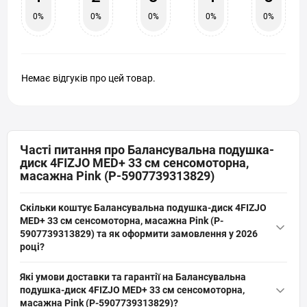
0%
0%
0%
0%
0%
Немає відгуків про цей товар.
Часті питання про Балансувальна подушка-
диск 4FIZJO MED+ 33 см сенсомоторна,
масажна Pink (P-5907739313829)
Скільки коштує Балансувальна подушка-диск 4FIZJO
MED+ 33 см сенсомоторна, масажна Pink (P-
5907739313829) та як оформити замовлення у 2026
році?
Актуальна ціна на оригінальну модель Балансувальна
Які умови доставки та гарантії на Балансувальна
подушка-диск 4FIZJO MED+ 33 см сенсомоторна, масажна Pink
подушка-диск 4FIZJO MED+ 33 см сенсомоторна,
(P-5907739313829) (артикул: P-5907739313829) від бренду
масажна Pink (P-5907739313829)?