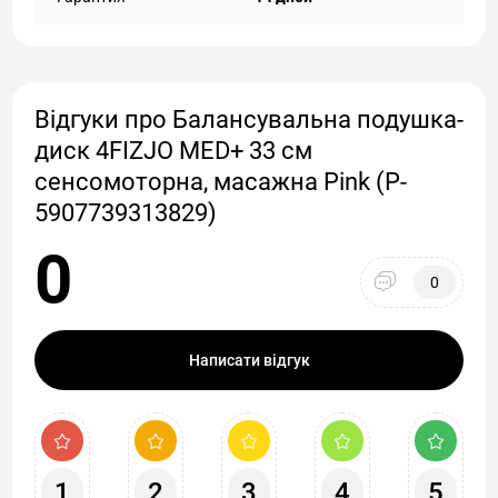
Відгуки про Балансувальна подушка-
диск 4FIZJO MED+ 33 см
сенсомоторна, масажна Pink (P-
5907739313829)
0
0
Написати відгук
1
2
3
4
5