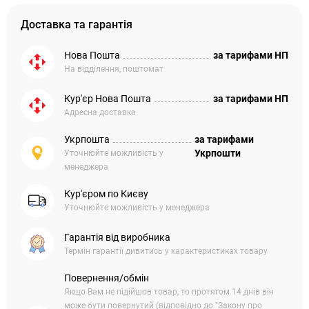
Доставка та гарантія
Нова Пошта
за тарифами НП
На відділення, поштомат
Кур'єр Нова Пошта
за тарифами НП
Адресна доставка
Укрпошта
за тарифами
Укрпошти
Уточнюйте можливість у
менеджера
Кур'єром по Києву
Уточнюйте можливість у менеджера
Гарантія від виробника
Термін гарантії дивитись у характеристиках товару
Повернення/обмін
Якщо Вам не підійшов товар, то протягом 14 днів він
може бути повернутий (відповідно до "Закону про