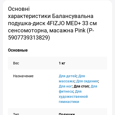
Основні
характеристики Балансувальна
подушка-диск 4FIZJO MED+ 33 см
сенсомоторна, масажна Pink (P-
5907739313829)
Основные
Вес
1 кг
Назначение
Для детей
;
Для
массажа
;
Для сидения
;
Для ног
; Для стоп;
Для
фитнеса
;
Для
художественной
гимнастики
Тип
Подушки