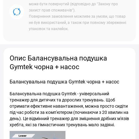
може бути повернутий (відповідно до "Закону про
захист прав споживачів").
Повернення замовлення можливе за умови, що товар
не був використаний, а також при повному збереженні
упаковок та наклейок.
Опис Балансувальна подушка
Gymtek чорна + насос
Балансувальна подушка Gymtek чорна + насос
Балансувальна подушка Gymtek - універсальний
тренажер для дитячих та дорослих тренувань. Щоб
отримати ефективне навантаження, можна просто сидіти
під час роботи за комп'ютером (починаючи з 20 хвилин на
день). Це відмінний тренажер для зміцнення дрібних м'язів
хребта, які за гімнастичних тренувань мало задіяні.