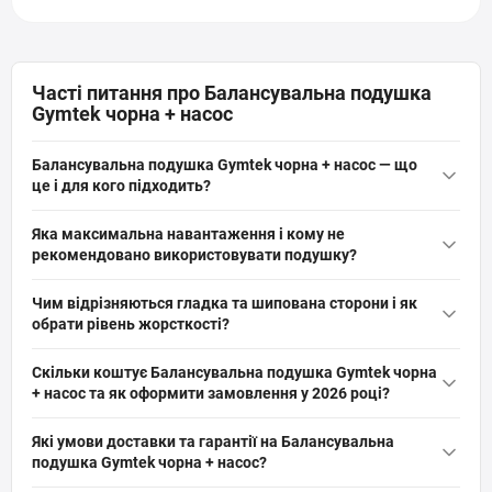
Часті питання про Балансувальна подушка
Gymtek чорна + насос
Балансувальна подушка Gymtek чорна + насос — що
це і для кого підходить?
Балансувальна подушка Gymtek чорна + насос — це надувний
Яка максимальна навантаження і кому не
тренажер діаметром 33 см і висотою 5,5 см з насосом, вагою
рекомендовано використовувати подушку?
1,08 кг і максимальною навантаженням 150 кг. Підходить для
Максимальна навантаження подушки Gymtek — 150 кг; вага
дітей і дорослих: сидіння, масаж стоп, зміцнення м’язів-
Чим відрізняються гладка та шипована сторони і як
виробу 1,08 кг, діаметр 33 см. Не рекомендовано застосовувати
стабілізаторів і розвантаження хребта.
обрати рівень жорсткості?
при гострих травмах хребта або стоп без консультації лікаря;
Одна сторона подушки гладка для м’якої роботи і сидіння,
для стандартних тренувань і профілактики підходить
Скільки коштує Балансувальна подушка Gymtek чорна
інша — з гумовими шипами для акупунктурного масажу стоп і
дорослим і дітям.
+ насос та як оформити замовлення у 2026 році?
покращення кровообігу. Обирайте шипи для активної
Актуальна ціна на оригінальну модель Балансувальна
стимуляції і профілактики плоскостопості, гладку — для
Які умови доставки та гарантії на Балансувальна
подушка Gymtek чорна + насос (артикул: 5907766664246) від
балансу та розминки.
подушка Gymtek чорна + насос?
бренду Gymtek складає 588 грн грн. Ви можете швидко та