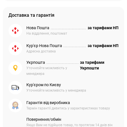
Доставка та гарантія
Нова Пошта
за тарифами НП
На відділення, поштомат
Кур'єр Нова Пошта
за тарифами НП
Адресна доставка
Укрпошта
за тарифами
Укрпошти
Уточнюйте можливість у
менеджера
Кур'єром по Києву
Уточнюйте можливість у менеджера
Гарантія від виробника
Термін гарантії дивитись у характеристиках товару
Повернення/обмін
Якщо Вам не підійшов товар, то протягом 14 днів він