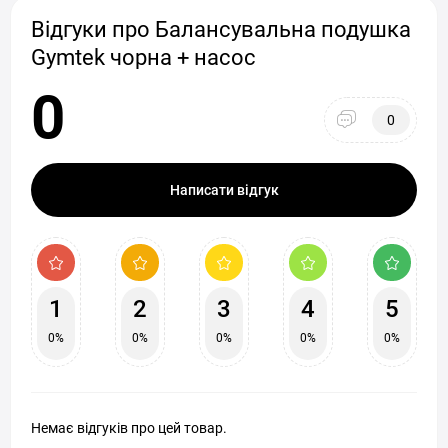
Відгуки про Балансувальна подушка
Gymtek чорна + насос
0
0
Написати відгук
1
2
3
4
5
0%
0%
0%
0%
0%
Немає відгуків про цей товар.