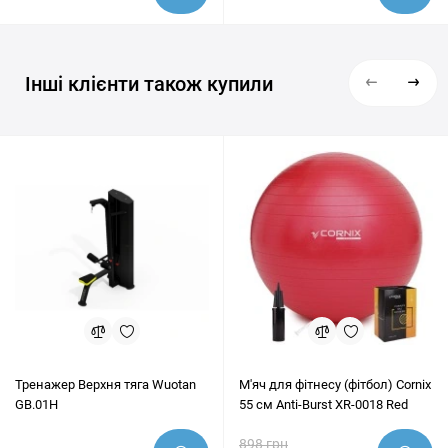
Інші клієнти також купили
Тренажер Верхня тяга Wuotan
М'яч для фітнесу (фітбол) Cornix
GB.01H
55 см Anti-Burst XR-0018 Red
898 грн