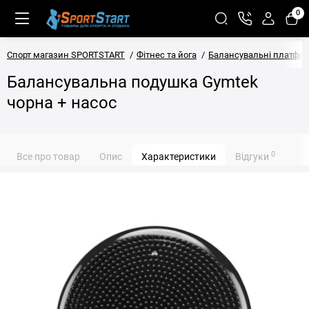
0
Спорт магазин SPORTSTART
Фітнес та йога
Балансувальні платфо
Балансувальна подушка Gymtek
чорна + насос
0
Все про товар
Опис
Характеристики
Відгуки