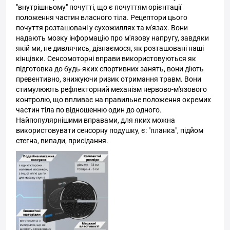
"внутрішньому" почутті, що є почуттям орієнтації
положення частин власного тіла. Рецептори цього
почуття розташовані у сухожиллях та м'язах. Вони
надають мозку інформацію про м'язову напругу, завдяки
якій ми, не дивлячись, дізнаємося, як розташовані наші
кінцівки. Сенсомоторні вправи використовуються як
підготовка до будь-яких спортивних занять, вони діють
превентивно, знижуючи ризик отримання травм. Вони
стимулюють рефлекторний механізм нервово-м'язового
контролю, що впливає на правильне положення окремих
частин тіла по відношенню один до одного.
Найпопулярнішими вправами, для яких можна
використовувати сенсорну подушку, є: "планка", підйом
стегна, випади, присідання.