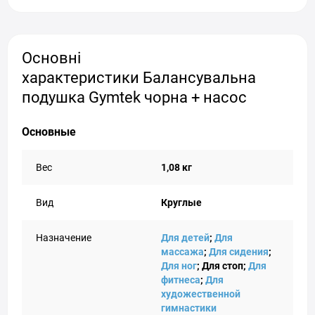
Основні
характеристики Балансувальна
подушка Gymtek чорна + насос
Основные
Вес
1,08 кг
Вид
Круглые
Назначение
Для детей
;
Для
массажа
;
Для сидения
;
Для ног
; Для стоп;
Для
фитнеса
;
Для
художественной
гимнастики