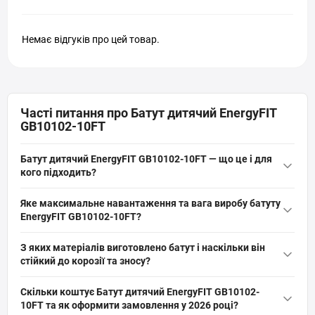
Немає відгуків про цей товар.
Часті питання про Батут дитячий EnergyFIT
GB10102-10FT
Батут дитячий EnergyFIT GB10102-10FT — що це і для
кого підходить?
Батут дитячий EnergyFIT GB10102-10FT — це вуличний дитячий
Яке максимальне навантаження та вага виробу батуту
батут діаметром 305 см із захисною сіткою і 60 оцинкованими
EnergyFIT GB10102-10FT?
пружинами, призначений для дачі та активних ігор дітей.
Максимальне навантаження батуту EnergyFIT GB10102-10FT
Підходить для користувачів до 100 кг, сприяє покращенню
З яких матеріалів виготовлено батут і наскільки він
становить 100 кг, вага виробу — 36 кг, вага в пакуванні — 40 кг.
координації та розвитку вестибулярного апарату.
стійкий до корозії та зносу?
Діаметр виробу 305 см, загальна висота зі сіткою — 238 см, ці
Мат батута виконаний із надміцної поліпропіленової тканини,
параметри важливо врахувати при встановленні.
Скільки коштує Батут дитячий EnergyFIT GB10102-
каркас і ніжки — із оцинкованої сталі з подвійним шаром
10FT та як оформити замовлення у 2026 році?
оцинкування всередині та зовні, пружини також оцинковані.