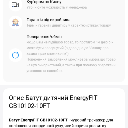
Кур'єром по Києву
Уточнюйте можливість у менеджера
Гарантія від виробника
Термін гарантії дивитись у характеристиках товару
Повернення/обмін
Якщо Вам не підійшов товар, то протягом 14 днів він
може бути повернутий (відповідно до "Закону про
захист прав споживачів").
Повернення замовлення можливе за умови, що товар
не був використаний, а також при повному збереженні
упаковок та наклейок.
Опис Батут дитячий EnergyFIT
GB10102-10FT
Батут EnergyFIT GB10102-10FT
- чудовий тренажер для
поліпшення координації руху, який сприяє розвитку