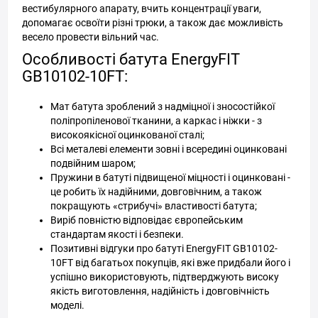
вестибулярного апарату, вчить концентрації уваги,
допомагає освоїти різні трюки, а також дає можливість
весело провести вільний час.
Особливості батута EnergyFIT
GB10102-10FT:
Мат батута зроблений з надміцної і зносостійкої
поліпропіленової тканини, а каркас і ніжки - з
високоякісної оцинкованої сталі;
Всі металеві елементи зовні і всередині оцинковані
подвійним шаром;
Пружини в батуті підвищеної міцності і оцинковані -
це робить їх надійними, довговічним, а також
покращують «стрибучі» властивості батута;
Виріб повністю відповідає європейським
стандартам якості і безпеки.
Позитивні відгуки про батуті EnergyFIT GB10102-
10FT від багатьох покупців, які вже придбали його і
успішно використовують, підтверджують високу
якість виготовлення, надійність і довговічність
моделі.