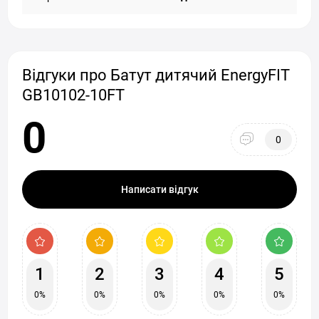
Відгуки про Батут дитячий EnergyFIT
GB10102-10FT
0
0
Написати відгук
1
2
3
4
5
0%
0%
0%
0%
0%