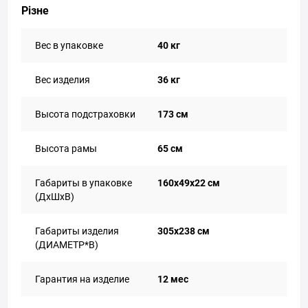
Різне
Вес в упаковке
40 кг
Вес изделия
36 кг
Высота подстраховки
173 см
Высота рамы
65 см
Габариты в упаковке
160х49х22 см
(ДхШхВ)
Габариты изделия
305х238 см
(ДИАМЕТР*В)
Гарантия на изделие
12 мес