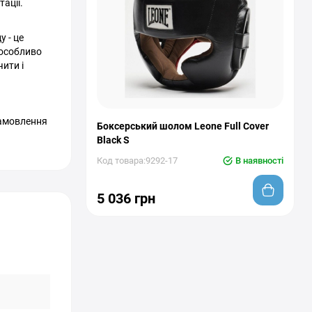
ації.
 - це
 особливо
чити і
замовлення
Боксерський шолом Leone Full Cover
Black S
Код товара:9292-17
В наявності
5 036 грн