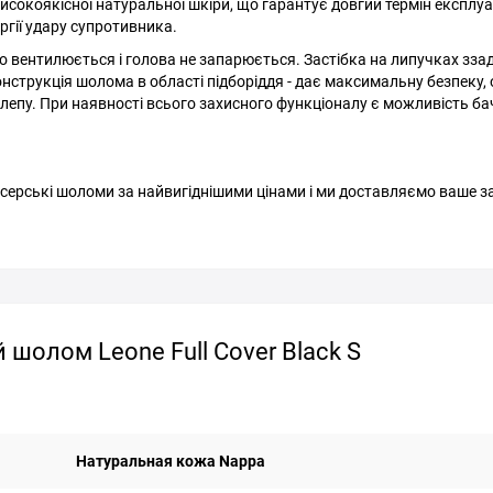
исокоякісної натуральної шкіри, що гарантує довгий термін експлуат
гії удару супротивника.
вентилюється і голова не запарюється. Застібка на липучках ззаду
онструкція шолома в області підборіддя - дає максимальну безпеку,
щелепу. При наявності всього захисного функціоналу є можливість ба
оксерські шоломи за найвигіднішими цінами і ми доставляємо ваше 
шолом Leone Full Cover Black S
Натуральная кожа Nappa