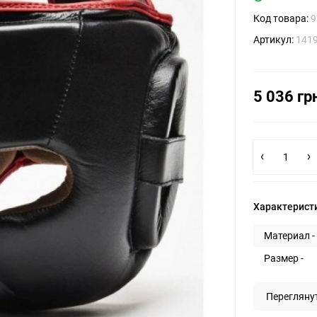
Код товара:
9
Артикул:
141
5 036 гр
Характерист
Материал -
Размер -
Перегляну