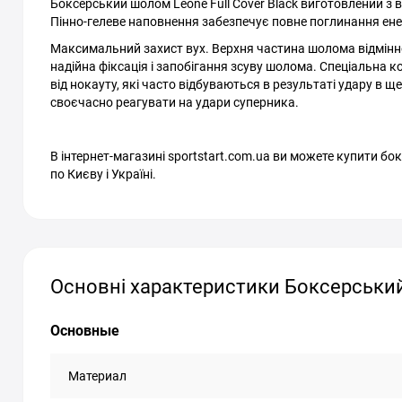
Боксерський шолом Leone Full Cover Black виготовлений з в
Пінно-гелеве наповнення забезпечує повне поглинання енер
Максимальний захист вух. Верхня частина шолома відмінно 
надійна фіксація і запобігання зсуву шолома. Спеціальна к
від нокауту, які часто відбуваються в результаті удару в 
своєчасно реагувати на удари суперника.
В інтернет-магазині sportstart.com.ua ви можете купити б
по Києву і Україні.
Основні характеристики Боксерський 
Основные
Материал