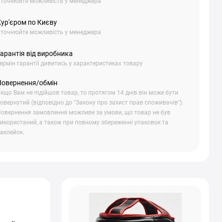
точнюйте можливість у менеджера
Кур'єром по Києву
точнюйте можливість у менеджера
арантія від виробника
ермін гарантії дивитись у характеристиках товару
Повернення/обмін
кщо Вам не підійшов товар, то протягом 14 днів він може бути
овернутий (відповідно до "Закону про захист прав споживачів").
овернення замовлення можливе за умови, що товар не був
икористаний, а також при повному збереженні упаковок та
аклейок.