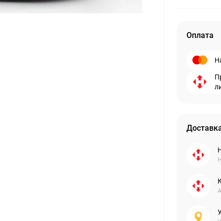
Оплата
Н
П
л
Доставка
Н
А