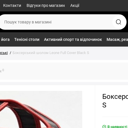
Контакти
Відгуки про магазин
Акції
 йога
Тенісні столи
Активний спорт та відпочинок
Масаж, реа
ські
Боксерський шолом Leone Full Cover Black S
0
ки
Боксерс
S
В наявності