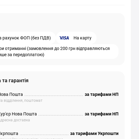
а рахунок ФОП (без ПДВ)
На карту
ри отриманні (замовлення до 200 грн відправляються
ише за передоплатою)
 та гарантія
Нова Пошта
за тарифами НП
а відділення, поштомат
Кур'єр Нова Пошта
за тарифами НП
дресна доставка
Укрпошта
за тарифами Укрпошти