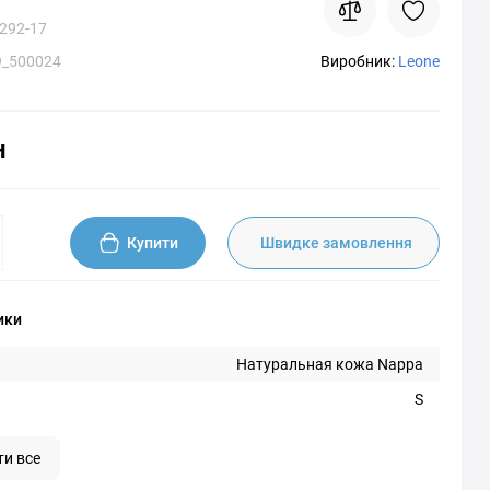
292-17
9_500024
Виробник:
Leone
н
Купити
Швидке замовлення
ики
Натуральная кожа Nappa
S
ти все