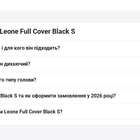
eone Full Cover Black S
і для кого він підходить?
атуральної шкіри Nappa з пінно-гелевим наповненням, що забезпечує 
він дихаючий?
 хто цінує довговічність і амортизацію ударів.
нім шаром із абсорбувальної тканини та пінно-гелевим наповненням
го типу голови?
відводить вологу під час тренувань.
надійної фіксації і запобігання зміщенню. Розмір S розрахований н
Black S та як оформити замовлення у 2026 році?
и отримати щільну, але комфортну фіксацію.
ne Full Cover Black S (артикул: 1419_500024) від бренду Leone скл
 Leone Full Cover Black S?
нтернет-магазину SPORTSTART.com.ua. Дані про наявність та вартість 
one Full Cover Black S діє офіційна гарантія від виробника. Ми за
еред покупкою наші експерти завжди готові надати грамотну консуль