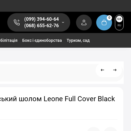
0
(099) 394-60-64
UA
(068) 655-62-76
RU
білітація
Бокс і єдиноборства
Туризм, сад
ький шолом Leone Full Cover Black