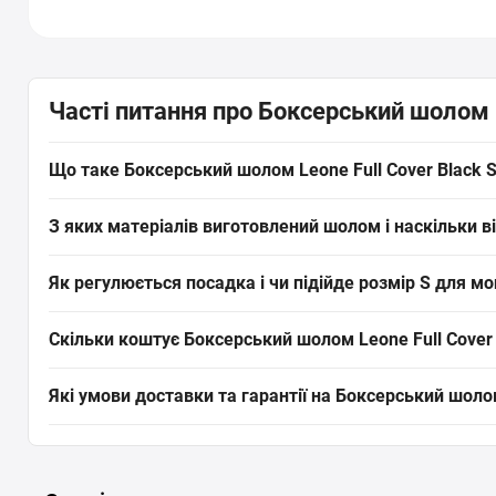
Часті питання про Боксерський шолом L
Що таке Боксерський шолом Leone Full Cover Black S 
Боксерський шолом Leone Full Cover Black S — це шолом із н
З яких матеріалів виготовлений шолом і наскільки 
спарингів і тренувань бійців початкового та середнього рівня,
Шолом виготовлений із натуральної шкіри Nappa із внутріш
Як регулюється посадка і чи підійде розмір S для мо
не запарюється; шкіра забезпечує зносостійкість, а тканина 
Посадка регулюється липучками зверху та ззаду (Velcro) для 
Скільки коштує Боксерський шолом Leone Full Cover 
голови і порівняйте зі звичними боксерськими розмірами, аб
Актуальна ціна на оригінальну модель Боксерський шолом Leo
Які умови доставки та гарантії на Боксерський шолом
цей товар з категорії «
Шоломи боксерські
» прямо на сайті і
На все спортивне обладнання, включаючи Боксерський шолом Le
Дніпро, Харків та будь-які інші населені пункти України. П
підходить під ваші цілі.