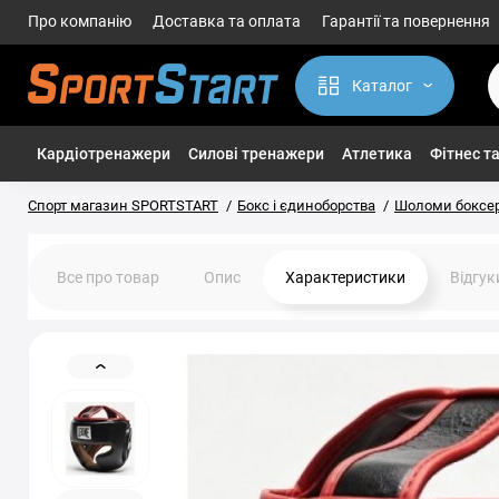
Про компанію
Доставка та оплата
Гарантії та повернення
Каталог
Кардіотренажери
Силові тренажери
Атлетика
Фітнес та
Спорт магазин SPORTSTART
Бокс і єдиноборства
Шоломи боксер
Все про товар
Опис
Характеристики
Відгу