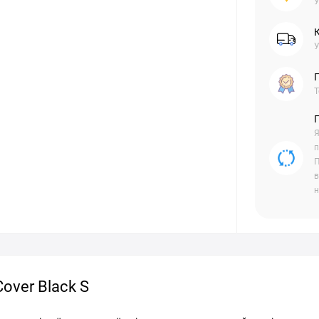
У
У
Г
Т
Я
п
П
в
н
over Black S