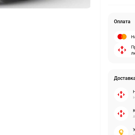
Оплата
Н
П
л
Доставка
Н
А