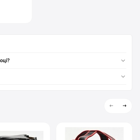
оці?
ду Leone складає 8 787 грн грн. Ви можете швидко та
явність та вартість перевірені станом на 08 місяць року.
иробника. Ми забезпечуємо швидку та надійну доставку в
и грамотну консультацію та допомогти переконатись, що цей