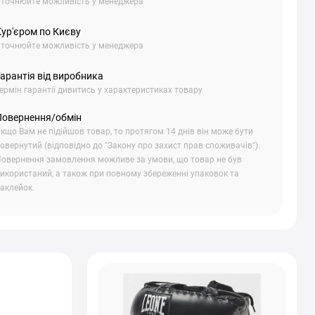
точнюйте можливість у менеджера
Кур'єром по Києву
точнюйте можливість у менеджера
арантія від виробника
ермін гарантії дивитись у характеристиках товару
Повернення/обмін
кщо Вам не підійшов товар, то протягом 14 днів він може бути
овернутий (відповідно до "Закону про захист прав споживачів").
овернення замовлення можливе за умови, що товар не був
икористаний, а також при повному збереженні упаковок та
аклейок.