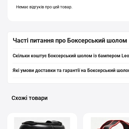
Немає відгуків про цей товар.
Часті питання про Боксерський шолом 
Скільки коштує Боксерський шолом із бампером Leon
Актуальна ціна на оригінальну модель Боксерський шолом із 
Які умови доставки та гарантії на Боксерський шоло
безпечно замовити цей товар з категорії «
Шоломи боксерськ
На все спортивне обладнання, включаючи Боксерський шолом 
Київ, Львів, Одесу, Дніпро, Харків та будь-які інші населен
товар ідеально підходить під ваші цілі.
Схожі товари