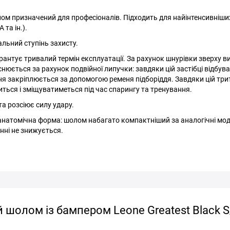
лом призначений для професіоналів. Підходить для найінтенсивніши
та ін.).
ьний ступінь захисту.
рантує тривалий термін експлуатації. За рахунок шнурівки зверху в
снюється за рахунок подвійної липучки: завдяки цій застібці відбув
я закріплюється за допомогою ременя підборіддя. Завдяки цій три
титься і зміщуватиметься під час спарингу та тренування.
а розсіює силу удару.
анатомічна форма: шолом набагато компактніший за аналогічні мод
анні не знижується.
 шолом із бампером Leone Greatest Black 