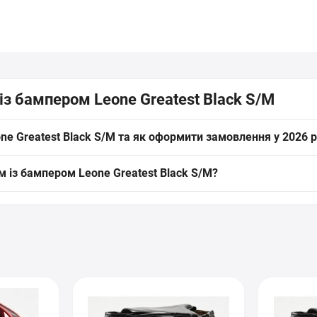
із бампером Leone Greatest Black S/M
e Greatest Black S/M та як оформити замовлення у 2026 р
бампером Leone Greatest Black S/M (артикул: 2961_500157) від брен
м із бампером Leone Greatest Black S/M?
і
» прямо на сайті інтернет-магазину SPORTSTART.com.ua. Дані про на
із бампером Leone Greatest Black S/M діє офіційна гарантія від в
і пункти України. Перед покупкою наші експерти завжди готові надат