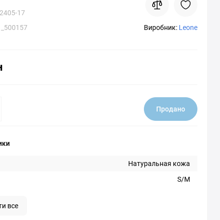
2405-17
1_500157
Виробник:
Leone
н
Продано
ики
Натуральная кожа
S/M
ти все