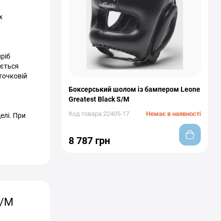
х
иріб
ається
точковій
Боксерський шолом із бампером Leone
Greatest Black S/M
Код товара:22405-17
Немає в наявності
елі. При
8 787 грн
S/M