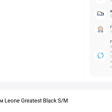
У
У
Г
Т
Я
п
П
в
н
 Leone Greatest Black S/M