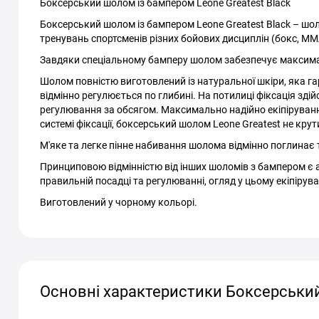
Боксерський шолом із бампером Leone Greatest Black
Боксерський шолом із бампером Leone Greatest Black – шо
тренувань спортсменів різних бойових дисциплін (бокс, ММА 
Завдяки спеціальному бамперу шолом забезпечує максимал
Шолом повністю виготовлений із натуральної шкіри, яка га
відмінно регулюється по глибині. На потилиці фіксація здій
регулювання за обсягом. Максимально надійно екіпіруванн
системі фіксації, боксерський шолом Leone Greatest не кру
М'яке та легке пінне набивання шолома відмінно поглинає т
Принциповою відмінністю від інших шоломів з бампером є 
правильній посадці та регулюванні, огляд у цьому екіпірув
Виготовлений у чорному кольорі.
Основні характеристики Боксерський