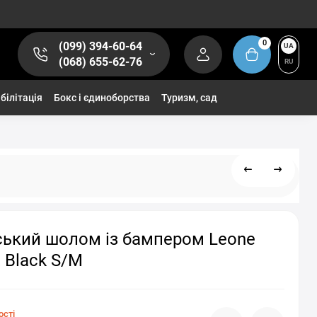
0
(099) 394-60-64
UA
(068) 655-62-76
RU
білітація
Бокс і єдиноборства
Туризм, сад
ський шолом із бампером Leone
t Black S/M
ості