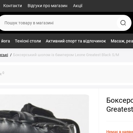
Контакти
Відгуки про магазин
Акції
 йога
Тенісні столи
Активний спорт та відпочинок
Масаж, реа
ські
Боксерський шолом із бампером Leone Greatest Black S/M
0
ки
Боксер
Greates
Немає в наявн