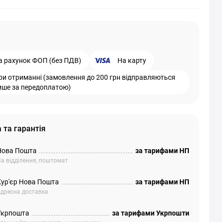
а рахунок ФОП (без ПДВ)
На карту
ри отриманні (замовлення до 200 грн відправляються
ише за передоплатою)
 та гарантія
Нова Пошта
за тарифами НП
а відділення, поштомат
Кур'єр Нова Пошта
за тарифами НП
дресна доставка
Укрпошта
за тарифами Укрпошти