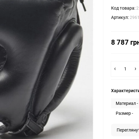
Код товара:
2
Артикул:
296
8 787 гр
Характерист
Материал -
Размер -
Перегляну