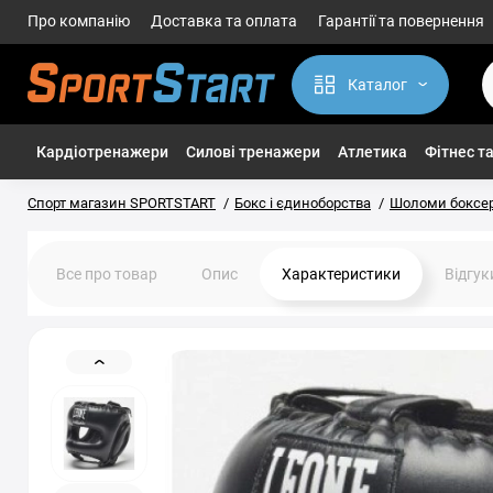
Про компанію
Доставка та оплата
Гарантії та повернення
Каталог
Кардіотренажери
Силові тренажери
Атлетика
Фітнес та
Спорт магазин SPORTSTART
Бокс і єдиноборства
Шоломи боксер
Все про товар
Опис
Характеристики
Відгу