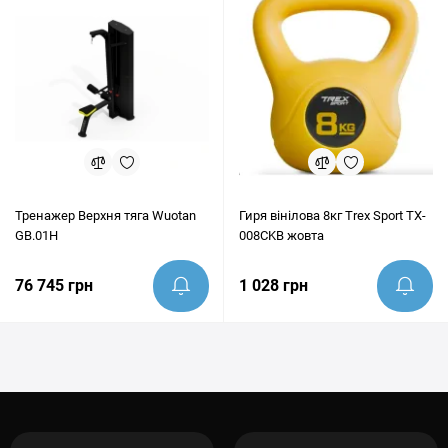
Тренажер Верхня тяга Wuotan
Гиря вінілова 8кг Trex Sport TX-
GB.01H
008CKB жовта
76 745 грн
1 028 грн