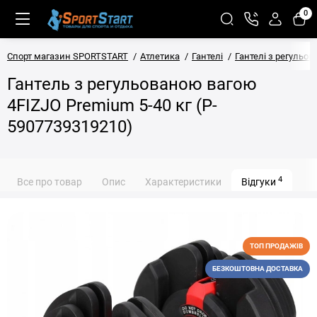
0
Спорт магазин SPORTSTART
Атлетика
Гантелі
Гантелі з регульо
Гантель з регульованою вагою
4FIZJO Premium 5-40 кг (P-
5907739319210)
4
Все про товар
Опис
Характеристики
Відгуки
ТОП ПРОДАЖІВ
БЕЗКОШТОВНА ДОСТАВКА