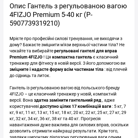
Опис Гантель з регульованою вагою
4FIZJO Premium 5-40 кг (P-
5907739319210)
Мрієте про професійні силові тренування, не виходячи з
дому? Бажаєте зміцнити м'язи верхньої частини тіла? Не
чекайте та вибирайте
регульовані гантелі для вправ
Premium 4FIZJO
! Ця
компактна гантель
є класичний
тренажер для фітнесу в новій версії. З його допомогою ви
зміцните і надасте форму всім частинам тіла
: від плечей
до сідниць та литок.
Гантель із регульованою вагою від польського бренду
4FIZJO – це класичний тренажер у новій, компактній
версії. Вона
здатна замінити гантельний ряд
, адже
користувачеві
доступно цілих 17 комбінацій ваги
: 5 кг, 7
кг, 9 кг, 11 кг, 13 кг, 15 кг, 18 кг, 20 кг, 22 кг, 25 кг, 27 кг, 29
кг, 32 кг, 34 кг, 36 кг, 38 кг та 40 кг. Прогресія
навантаження дуже важлива для силових вправ, оскільки
дозволить отримати найкращі результати. Крім того,
завдяки широкому діапазону регулювання ваги одним