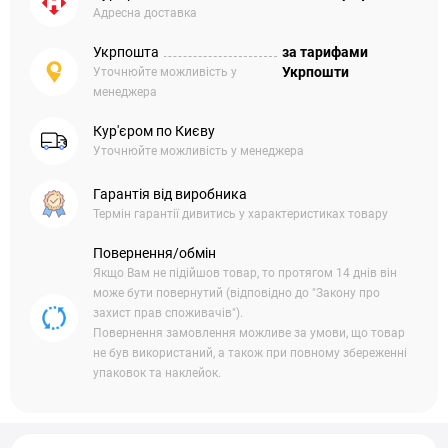
Адресна доставка
Укрпошта
за тарифами
Укрпошти
Уточнюйте можливість у
менеджера
Кур'єром по Києву
Уточнюйте можливість у менеджера
Гарантія від виробника
Термін гарантії дивитись у характеристиках товару
Повернення/обмін
Якщо Вам не підійшов товар, то протягом 14 днів він
може бути повернутий (відповідно до "Закону про
захист прав споживачів").
Повернення замовлення можливе за умови, що товар
не був використаний, а також при повному збереженні
упаковок та наклейок.