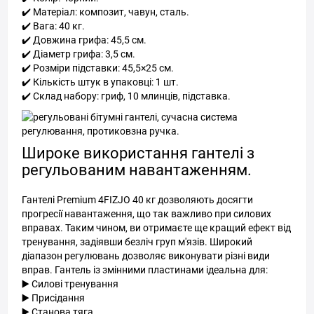
✔️ Матеріал: композит, чавун, сталь.
✔️ Вага: 40 кг.
✔️ Довжина грифа: 45,5 см.
✔️ Діаметр грифа: 3,5 см.
✔️ Розміри підставки: 45,5×25 см.
✔️ Кількість штук в упаковці: 1 шт.
✔️ Склад набору: гриф, 10 млинців, підставка.
Широке використання гантелі з
регульованим навантаженням.
Гантелі Premium 4FIZJO 40 кг дозволяють досягти
прогресії навантаження, що так важливо при силових
вправах. Таким чином, ви отримаєте ще кращий ефект від
тренування, задіявши безліч груп м'язів. Широкий
діапазон регулювань дозволяє виконувати різні види
вправ. Гантель із змінними пластинами ідеальна для:
▶️ Силові тренування
▶️ Присідання
▶️ Станова тяга