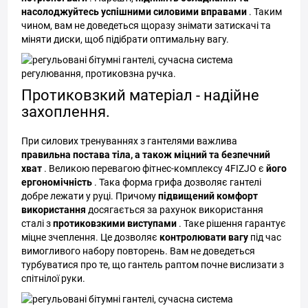
насолоджуйтесь успішними силовими вправами
. Таким
чином, вам не доведеться щоразу знімати затискачі та
міняти диски, щоб підібрати оптимальну вагу.
Протиковзкий матеріал - надійне
захоплення.
При силових тренуваннях з гантелями важлива
правильна постава тіла, а також міцний та безпечний
хват
. Великою перевагою фітнес-комплексу 4FIZJO є
його
ергономічність
. Така форма грифа дозволяє гантелі
добре лежати у руці. Причому
підвищений комфорт
використання
досягається за рахунок використання
сталі з
протиковзкими виступами
. Таке рішення гарантує
міцне зчеплення. Це дозволяє
контролювати вагу
під час
вимогливого набору повторень. Вам не доведеться
турбуватися про те, що гантель раптом почне вислизати з
спітнілої руки.