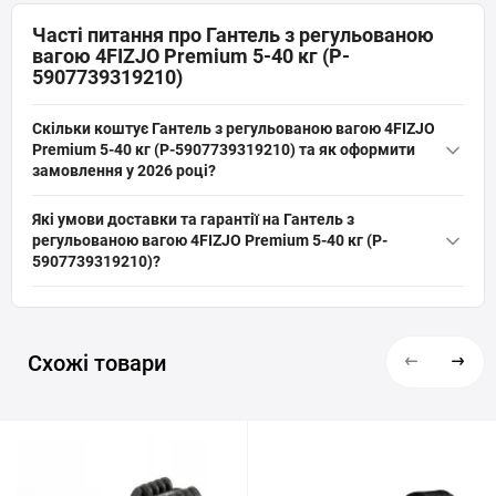
Часті питання про Гантель з регульованою
вагою 4FIZJO Premium 5-40 кг (P-
5907739319210)
Скільки коштує Гантель з регульованою вагою 4FIZJO
Premium 5-40 кг (P-5907739319210) та як оформити
замовлення у 2026 році?
Актуальна ціна на оригінальну модель Гантель з регульованою
Які умови доставки та гарантії на Гантель з
вагою 4FIZJO Premium 5-40 кг (P-5907739319210) (артикул: P-
регульованою вагою 4FIZJO Premium 5-40 кг (P-
5907739319210) від бренду 4FIZJO складає 14 374 грн грн. Ви
5907739319210)?
можете швидко та безпечно замовити цей товар з категорії
На все спортивне обладнання, включаючи Гантель з
«
Гантелі з регульованою вагою
» прямо на сайті інтернет-
регульованою вагою 4FIZJO Premium 5-40 кг (P-5907739319210)
магазину SPORTSTART.com.ua. Дані про наявність та вартість
діє офіційна гарантія від виробника. Ми забезпечуємо швидку
перевірені станом на 08 місяць року.
Схожі товари
та надійну доставку в Київ, Львів, Одесу, Дніпро, Харків та будь-
які інші населені пункти України. Перед покупкою наші
експерти завжди готові надати грамотну консультацію та
допомогти переконатись, що цей товар ідеально підходить під
ваші цілі.