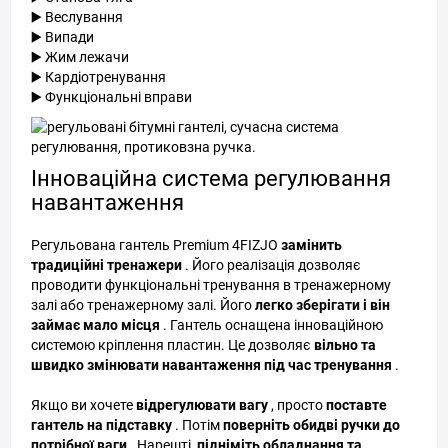
▶️ Веслування
▶️ Випади
▶️ Жим лежачи
▶️ Кардіотренування
▶️ Функціональні вправи
Інноваційна система регулювання
навантаження
Регульована гантель Premium 4FIZJO
замінить
традиційні тренажери
. Його реалізація дозволяє
проводити функціональні тренування в тренажерному
залі або тренажерному залі. Його
легко зберігати і він
займає мало місця
. Гантель оснащена інноваційною
системою кріплення пластин. Це дозволяє
вільно та
швидко змінювати навантаження під час тренування
.
Якщо ви хочете
відрегулювати вагу
, просто
поставте
гантель на підставку
. Потім
поверніть обидві ручки до
потрібної ваги
. Нарешті,
підніміть обладнання та