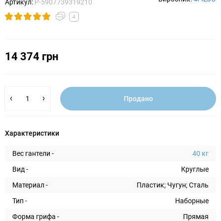
Артикул:
P-5907739319210
4
14 374 грн
Продано
Характеристики
Вес гантели -
40 кг
Вид -
Круглые
Материал -
Пластик; Чугун; Сталь
Тип -
Наборные
Форма грифа -
Прямая