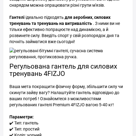
снарядом можна опрацювати різні групи м'язів.
Гантелі
ідеально підходять
для аеробних, силових
тренувань та тренувань на витривалість
. З ними ви не
тільки ефективно попрацюєте над динамікою, а й
розвинете силу. Введіть спорт у свій розпорядок дня та
почніть займатися вже сьогодні!
Регульована гантель для силових
тренувань 4FIZJO
Ваша мета покращити фізичну форму, збільшити силу чи
скинути зайву вагу? Налаштуйте гантель відповідно до
ваших потреб ! Ознайомтеся з можливостями
регульованих гантелі Premium 4FIZJO вагою 5-40 кг!
Параметри:
✔️ Тип: гантель
✔️ Тип: простий
✔️ Колір: чорний.