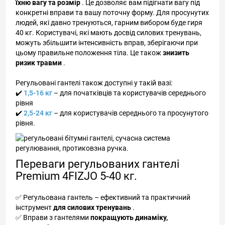
їхню вагу та розмір
. Це дозволяє вам підігнати вагу під
конкретні вправи та вашу поточну форму. Для просунутих
людей, які давно тренуються, гарним вибором буде гиря
40 кг. Користувачі, які мають досвід силових тренувань,
можуть збільшити інтенсивність вправ, зберігаючи при
цьому правильне положення тіла. Це також
знизить
ризик травми
.
Регульовані гантелі також доступні у такій вазі:
✔️
1,5-16 кг
– для початківців та користувачів середнього
рівня
✔️
2,5-24 кг
– для користувачів середнього та просунутого
рівня.
Переваги регульованих гантелі
Premium 4FIZJO 5-40 кг.
✅ Регульована гантель – ефективний та практичний
інструмент
для силових тренувань
.
✅ Вправи з гантелями
покращують динаміку,