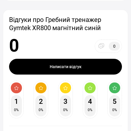
Відгуки про Гребний тренажер
Gymtek XR800 магнітний синій
0
0
Написати відгук
1
2
3
4
5
0%
0%
0%
0%
0%