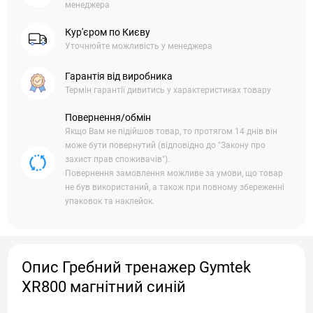
менеджера
Кур'єром по Києву
Уточнюйте можливість у менеджера
Гарантія від виробника
Термін гарантії дивитись у характеристиках товару
Повернення/обмін
Якщо Вам не підійшов товар, то протягом 14 днів він
може бути повернутий (відповідно до "Закону про
захист прав споживачів").
Повернення замовлення можливе за умови, що товар
не був використаний, а також при повному збереженні
упаковок та наклейок.
Опис Гребний тренажер Gymtek
XR800 магнітний синій