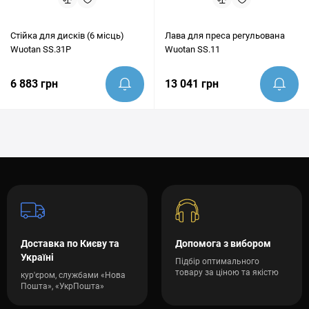
Стійка для дисків (6 місць)
Лава для преса регульована
Wuotan SS.31P
Wuotan SS.11
6 883 грн
13 041 грн
Доставка по Києву та
Допомога з вибором
Україні
Підбір оптимального
товару за ціною та якістю
кур'єром, службами «Нова
Пошта», «УкрПошта»