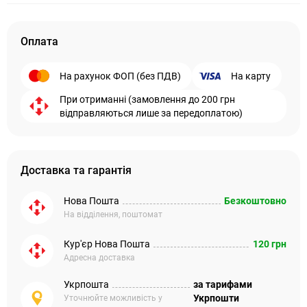
Оплата
На рахунок ФОП (без ПДВ)
На карту
При отриманні (замовлення до 200 грн
відправляються лише за передоплатою)
Доставка та гарантія
Нова Пошта
Безкоштовно
На відділення, поштомат
Кур'єр Нова Пошта
120 грн
Адресна доставка
Укрпошта
за тарифами
Укрпошти
Уточнюйте можливість у