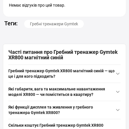
Немає відгуків про цей товар.
Теги:
Гребні тренажери Gymtek
Часті питання про Гребний тренажер Gymtek
XR800 магнітний синій
Гребний тренажер Gymtek XR800 магнітний синій — що
це і для кого підходить?
Гребний тренажер Gymtek XR800 магнітний синій — це
Які габарити, вага та максимальне навантаження
складний домашній гребний тренажер з магнітним опором, 16
моделі XR800 — чи поміститься в квартиру?
рівнями навантаження та LCD-дисплеєм. Підходить для
Довжина в робочому вигляді 149,5 см, ширина 41 см, висота 69
дорослих до 120 кг і ростом до 195 см, підсилює ефективність
Які функції дисплея та живлення у гребного
см, вага тренажера 18,5 кг, конструкція складна з
тренувань для греблі, схуднення, реабілітації та кросфіту
тренажера Gymtek XR800?
транспортними роликами. Розрахункова максимальна вага
завдяки тихому ходу і Smooth Motion.
LCD-дисплей відображає час тренування, витрачені калорії,
користувача — 120 кг, тому XR800 компактно зберігається та
Скільки коштує Гребний тренажер Gymtek XR800
кількість гребків за хвилину, загальну кількість гребків,