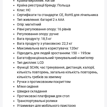
Країна-виробник: Китай
Країна реєстрації бренду: Польща
Клас: HC
Сертифікати та стандарти: CE, RoHS для лічильника
Тип живлення: батареї 2 x AAA
Опір: магнітний
Рівні регулювання опору: 16 рівнів
Регулювання опору: ручне
Вага продукту: 18,5 кг
Вага продукту з упаковкою: 22,3 кг
Максимальна вага користувача: 120кг
Підходить для людей зростанням: 150 – 195см
Багатофункціональний тренувальний комп'ютер
Тип дисплея: LCD
Функції: SCAN, час тренування, дистанція, калорії,
кількість повторень, загальна кількість повторень,
кількість гребків за хвилину
Ручки з протиковзким покриттям
М'яке сидіння
Швидке складання
Протиковзкі платформи для стоп
Транспортувальні ролики
Утримувач для мобільного пристрою