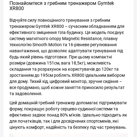
Познайомтеся з гребним тренажером Gymtek
XR800
Відчуйте силу повноцінного тренування з гребним
тренажером Gymtek XR800 – сучасним обладнанням для
ефективного зміцнення тіла будинку. Ця модель поєднує
систему магнітного опору Magnetic Resistance, плавну
технологію Smooth Motion та 16-рівневе регулювання
навантаження, що дозволяє адаптувати тренування під
будь-який рівень підготовки. При цьому компактні
розміри (довжина 151см, вага 18,5кг), можливість
складання та розрахунок на користувачів до 120кг та
зростанням до 195см роблять XR800 ідеальним вибором
для дому. Тихий хід, цифровий монітор, зручне сидіння –
все продумано, щоб кожне заняття приносило результат
та задоволення.
Цей домашній гребний тренажер допомагає підтримувати
форму, покращує роботу серцево-судинної системи та
ефективно задіює понад 80% м'язів. Ідеально підходить як
для початківців, так і для досвідчених спортсменів, які
цінують комфорт, надійність та безпеку під час тренувань.