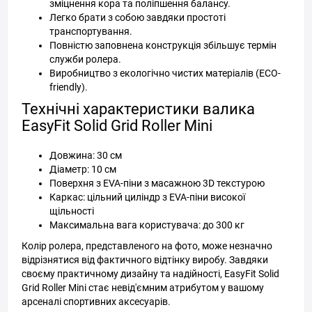
зміцнення кора та поліпшення балансу.
Легко брати з собою завдяки простоті
транспортування.
Повністю заповнена конструкція збільшує термін
служби ролера.
Виробництво з екологічно чистих матеріалів (ECO-
friendly).
Технічні характеристики валика
EasyFit Solid Grid Roller Mini
Довжина: 30 см
Діаметр: 10 см
Поверхня з EVA-піни з масажною 3D текстурою
Каркас: цільний циліндр з EVA-піни високої
щільності
Максимальна вага користувача: до 300 кг
Колір ролера, представленого на фото, може незначно
відрізнятися від фактичного відтінку виробу. Завдяки
своєму практичному дизайну та надійності, EasyFit Solid
Grid Roller Mini стає невід'ємним атрибутом у вашому
арсеналі спортивних аксесуарів.