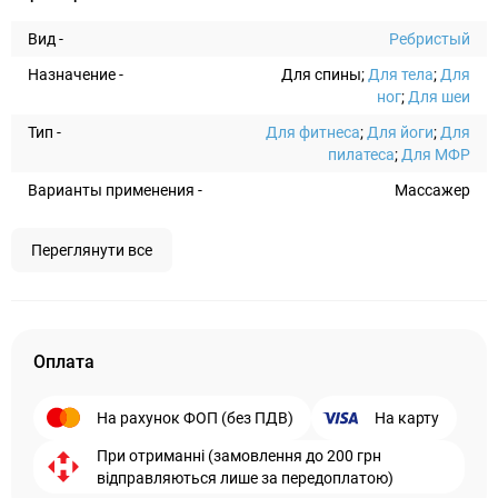
Вид -
Ребристый
Назначение -
Для спины;
Для тела
;
Для
ног
;
Для шеи
Тип -
Для фитнеса
;
Для йоги
;
Для
пилатеса
;
Для МФР
Варианты применения -
Массажер
Переглянути все
Оплата
На рахунок ФОП (без ПДВ)
На карту
При отриманні (замовлення до 200 грн
відправляються лише за передоплатою)