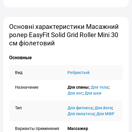
Основні характеристики Масажний
ролер EasyFit Solid Grid Roller Mini 30
см фіолетовий
Основные
Вид
Ребристый
Назначение
Для спины;
Для тела
;
Для ног
;
Для шеи
Тип
Для фитнеса
;
Для йоги
;
Для пилатеса
;
Для МФР
Варианты применения
Массажер