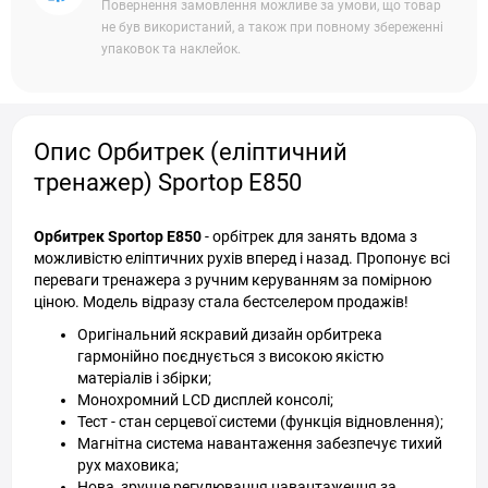
Повернення замовлення можливе за умови, що товар
не був використаний, а також при повному збереженні
упаковок та наклейок.
Опис Орбитрек (еліптичний
тренажер) Sportop E850
Орбитрек Sportop E850
- орбітрек для занять вдома з
можливістю еліптичних рухів вперед і назад. Пропонує всі
переваги тренажера з ручним керуванням за помірною
ціною. Модель відразу стала бестселером продажів!
Оригінальний яскравий дизайн орбитрека
гармонійно поєднується з високою якістю
матеріалів і збірки;
Монохромний LCD дисплей консолі;
Тест - стан серцевої системи (функція відновлення);
Магнітна система навантаження забезпечує тихий
рух маховика;
Нова, зручне регулювання навантаження за