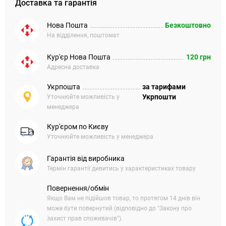
Доставка та гарантія
Нова Пошта
Безкоштовно
На відділення, поштомат
Кур'єр Нова Пошта
120 грн
Адресна доставка
Укрпошта
за тарифами
Укрпошти
Уточнюйте можливість у
менеджера
Кур'єром по Києву
Уточнюйте можливість у менеджера
Гарантія від виробника
Термін гарантії дивитись у характеристиках товару
Повернення/обмін
Якщо Вам не підійшов товар, то протягом 14 днів він
може бути повернутий (відповідно до "Закону про
захист прав споживачів").