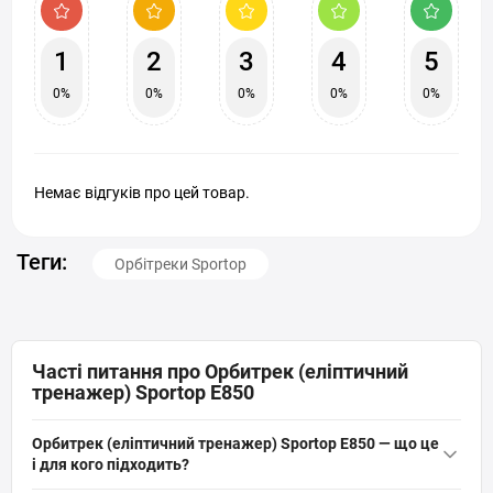
1
2
3
4
5
0%
0%
0%
0%
0%
Немає відгуків про цей товар.
Теги:
Орбітреки Sportop
Часті питання про Орбитрек (еліптичний
тренажер) Sportop E850
Орбитрек (еліптичний тренажер) Sportop E850 — що це
і для кого підходить?