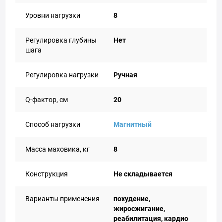
Уровни нагрузки
8
Регулировка глубины
Нет
шага
Регулировка нагрузки
Ручная
Q-фактор, см
20
Способ нагрузки
Магнитный
Масса маховика, кг
8
Конструкция
Не складывается
Варианты применения
похудение,
жиросжигание,
реабилитация, кардио