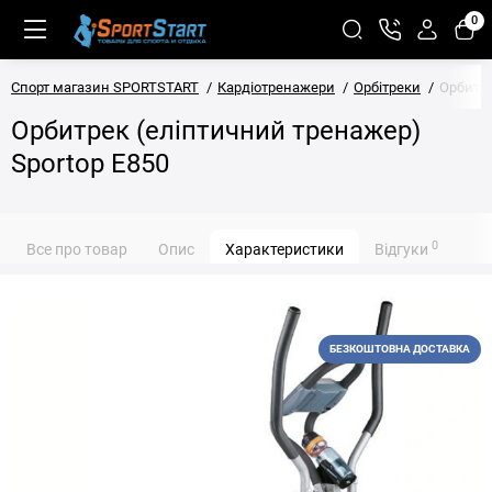
0
Спорт магазин SPORTSTART
Кардіотренажери
Орбітреки
Орбитре
Орбитрек (еліптичний тренажер)
Sportop E850
0
Все про товар
Опис
Характеристики
Відгуки
БЕЗКОШТОВНА ДОСТАВКА