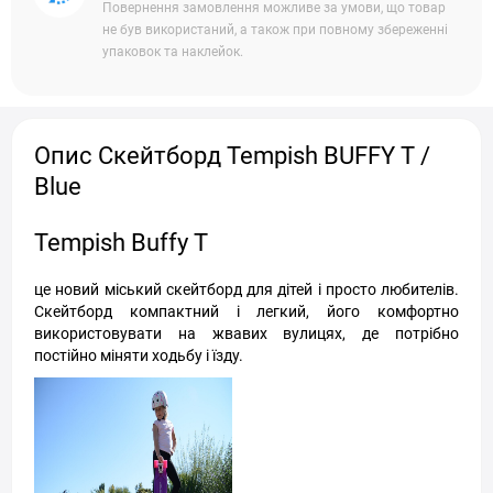
Повернення замовлення можливе за умови, що товар
не був використаний, а також при повному збереженні
упаковок та наклейок.
Опис Скейтборд Tempish BUFFY T /
Blue
Tempish Buffy T
це новий міський скейтборд для дітей і просто любителів.
Скейтборд компактний і легкий, його комфортно
використовувати на жвавих вулицях, де потрібно
постійно міняти ходьбу і їзду.