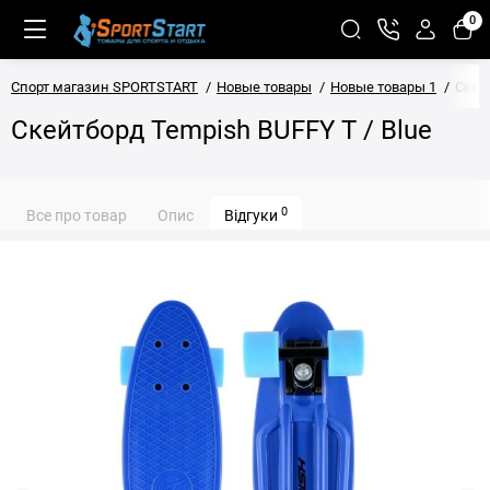
0
Спорт магазин SPORTSTART
Новые товары
Новые товары 1
Скей
Скейтборд Tempish BUFFY T / Blue
0
Все про товар
Опис
Відгуки