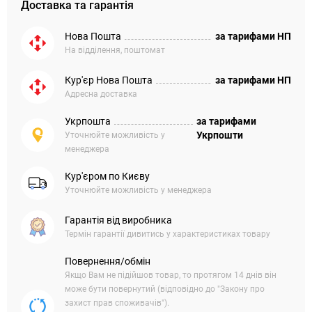
Доставка та гарантія
Нова Пошта
за тарифами НП
На відділення, поштомат
Кур'єр Нова Пошта
за тарифами НП
Адресна доставка
Укрпошта
за тарифами
Укрпошти
Уточнюйте можливість у
менеджера
Кур'єром по Києву
Уточнюйте можливість у менеджера
Гарантія від виробника
Термін гарантії дивитись у характеристиках товару
Повернення/обмін
Якщо Вам не підійшов товар, то протягом 14 днів він
може бути повернутий (відповідно до "Закону про
захист прав споживачів").