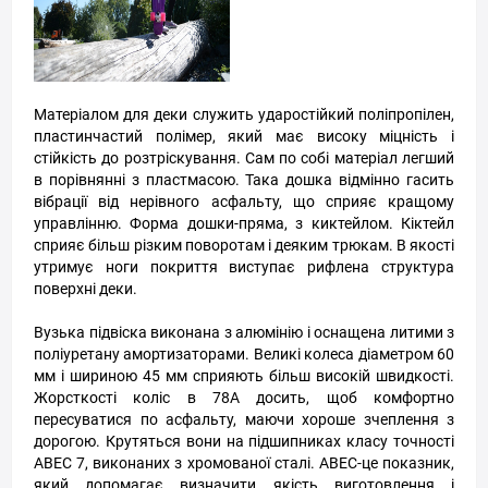
Матеріалом для деки служить ударостійкий поліпропілен,
пластинчастий полімер, який має високу міцність і
стійкість до розтріскування. Сам по собі матеріал легший
в порівнянні з пластмасою. Така дошка відмінно гасить
вібрації від нерівного асфальту, що сприяє кращому
управлінню. Форма дошки-пряма, з киктейлом. Кіктейл
сприяє більш різким поворотам і деяким трюкам. В якості
утримує ноги покриття виступає рифлена структура
поверхні деки.
Вузька підвіска виконана з алюмінію і оснащена литими з
поліуретану амортизаторами. Великі колеса діаметром 60
мм і шириною 45 мм сприяють більш високій швидкості.
Жорсткості коліс в 78А досить, щоб комфортно
пересуватися по асфальту, маючи хороше зчеплення з
дорогою. Крутяться вони на підшипниках класу точності
ABEC 7, виконаних з хромованої сталі. ABEC-це показник,
який допомагає визначити якість виготовлення і