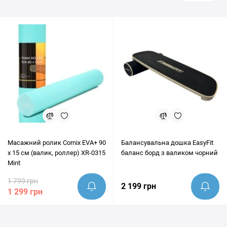
Масажний ролик Cornix EVA+ 90
Балансувальна дошка EasyFit
x 15 см (валик, роллер) XR-0315
баланс борд з валиком чорний
Mint
1 799 грн
2 199 грн
1 299 грн