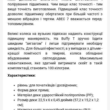
полірування підшипника. Чим вище клас точності - тим
вище точність виготовлення. Підвищений клас точності
дозволяє підшипнику обертатися при більшій частоті з
меншою вібрацією і тертям. ABEC 7 вважається перед-
топовим рівнем.
Великі колеса на вузьких підвісках надають конструкції
підвищену маневреність. На Buffy T зручно їздити
швидким "зигзагом" і легше підтримувати необхідну
швидкість. Для більшої ефектності, а у випадках з дітьми -
кращої помітності в темряві, колеса обладнані
вбудованими світлодіодами. Максимальне
навантаження, яке здатний витримати скейт в такій
комплектації, становить 100 кілограм.
Характеристики:
рівень: для початківців і досвідчених;
Форма деки: пряма;
Матеріал деки: ударостійкий поліпропілен (PP);
Розмір деки: 22,5 х 6 х 0,45 дюймів (57,2 x 15,2 x 1,2
см);
Матеріал коліс: зносостійкий поліуретан (PU);