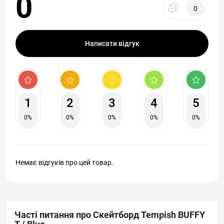
0
0
Написати відгук
1
2
3
4
5
0%
0%
0%
0%
0%
Немає відгуків про цей товар.
Часті питання про Скейтборд Tempish BUFFY