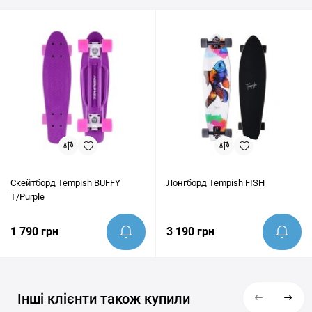
консультацію та допомогти переконатись, що цей товар
ідеально підходить під ваші цілі.
Скейтборд Tempish BUFFY
Лонгборд Tempish FISH
T/Purple
1 790 грн
3 190 грн
Інші клієнти також купили