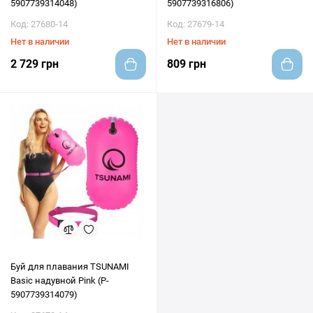
5907739314048)
5907739316806)
Код: 27680-14
Код: 27679-14
Нет в наличии
Нет в наличии
2 729 грн
809 грн
Буй для плавания TSUNAMI
Basic надувной Pink (P-
5907739314079)