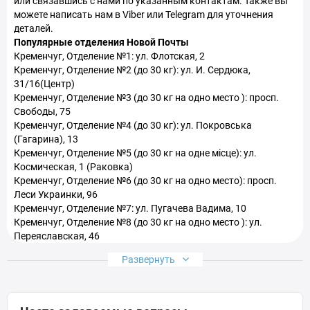
или связавшись с нами по указанным контактам. Также вы
можете написать нам в Viber или Telegram для уточнения
Шапочки для плавания в Кременчуг
деталей.
Популярные отделения Новой Почты
Кременчуг, Отделение №1: ул. Флотская, 2
Кременчуг, Отделение №2 (до 30 кг): ул. И. Сердюка,
31/16(Центр)
Кременчуг, Отделение №3 (до 30 кг на одно место ): просп.
Свободы, 75
Кременчуг, Отделение №4 (до 30 кг): ул. Покровська
(Гагарина), 13
Кременчуг, Отделение №5 (до 30 кг на одне місце): ул.
Космическая, 1 (Раковка)
Кременчуг, Отделение №6 (до 30 кг на одно место): просп.
Леси Украинки, 96
Кременчуг, Отделение №7: ул. Пугачева Вадима, 10
Кременчуг, Отделение №8 (до 30 кг на одно место ): ул.
Переяславская, 46
Кременчуг, Отделение №9 (до 30 кг на одно место ): ул. Тараса
Развернуть
Бульбы, 12
Кременчуг, Отделение №10 (до 30 кг на одно место): ул.
Ивана Приходько, 42а
Кременчуг, Отделение №11 (до 30 кг на одно место ): пл.