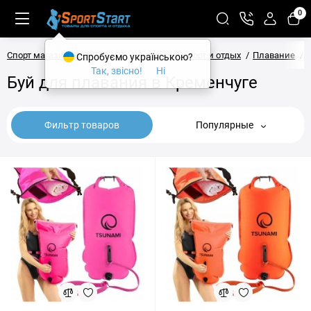
0
Спорт магазин SPORTSTART
Активный спорт и отдых
Плавание
Спробуємо українською?
Так, звісно!
Ні
Буй для плавания в Кременчуге
Фильтр товаров
Популярные