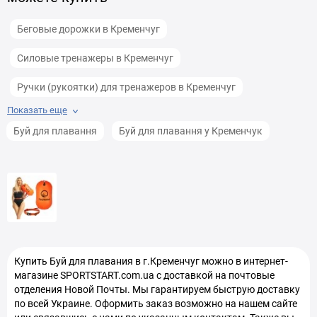
Беговые дорожки в Кременчуг
Силовые тренажеры в Кременчуг
Ручки (рукоятки) для тренажеров в Кременчуг
Показать еще
Скакалки в Кременчуг
Ролики для пресса в Кременчуг
Буй для плавання
Буй для плавання у Кременчук
Канаты для лазания и кроссфита в Кременчуг
Тренажеры Гиперэкстензия в Кременчуг
Гамаки в Кременчуг
Тренажеры Сведение разведение ног в Кременчуг
Купить
Буй для плавания
в г.Кременчуг можно в интернет-
Тренажеры для кистей рук в Кременчуг
магазине SPORTSTART.com.ua с доставкой на почтовые
отделения Новой Почты. Мы гарантируем быструю доставку
Маты Татами (Напольное покрытие для спортзалов) в
по всей Украине. Оформить заказ возможно на нашем сайте
Кременчуг