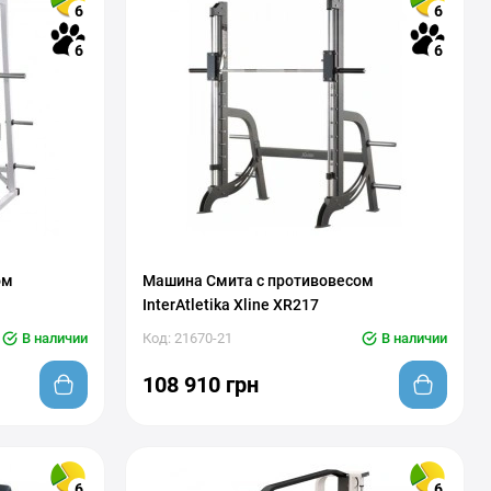
6
6
6
6
ом
Машина Смита с противовесом
InterAtletika Xline XR217
В наличии
Код: 21670-21
В наличии
108 910 грн
6
6