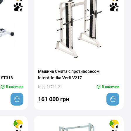
6
6
Машина Смита с противовесом
m ST318
InterAtletika Verti V217
В наличии
Код: 21711-21
В наличии
161 000 грн
6
6