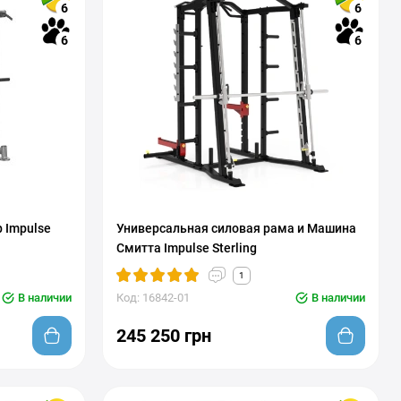
6
6
6
6
 Impulse
Универсальная силовая рама и Машина
Смитта Impulse Sterling
1
В наличии
Код: 16842-01
В наличии
245 250 грн