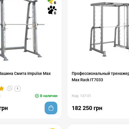
6
6
ашина Смита Impulse Max
Профессиональный тренажер
Max Rack IT7033
1
1
В наличии
Код: 137-01
грн
182 250 грн