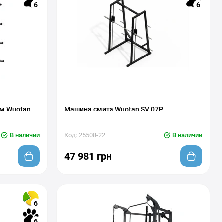
6
6
ом Wuotan
Машина смита Wuotan SV.07P
В наличии
Код: 25508-22
В наличии
47 981 грн
6
6