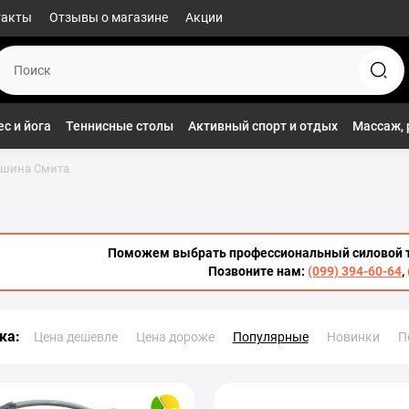
такты
Отзывы о магазине
Акции
с и йога
Теннисные столы
Активный спорт и отдых
Массаж, 
ашина Смита
Поможем выбрать профессиональный силовой 
Позвоните нам:
(099) 394-60-64
,
ка:
Цена дешевле
Цена дороже
Популярные
Новинки
П