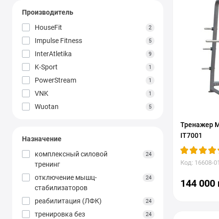
Производитель
HouseFit
2
Impulse Fitness
5
InterAtletika
9
K-Sport
1
PowerStream
1
VNK
1
Wuotan
5
Тренажер М
IT7001
Назначение
комплексный силовой
24
Код: 16608-0
тренинг
отключение мышц-
24
144 000 
стабилизаторов
реабилитация (ЛФК)
24
тренировка без
24