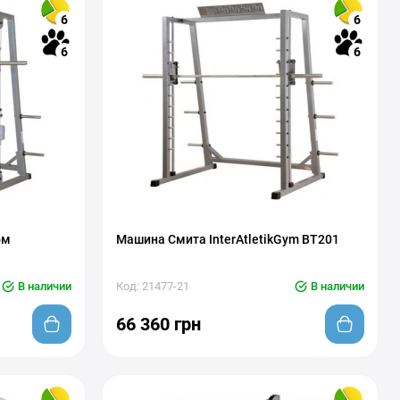
6
6
6
6
ом
Машина Смита InterAtletikGym BT201
В наличии
Код: 21477-21
В наличии
66 360 грн