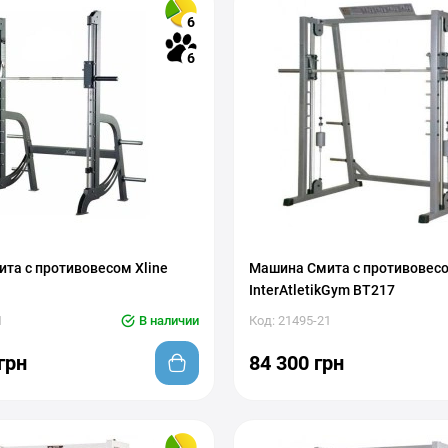
6
6
та с противовесом Xline
Машина Смита с противовес
InterAtletikGym BT217
1
В наличии
Код: 21495-21
грн
84 300 грн