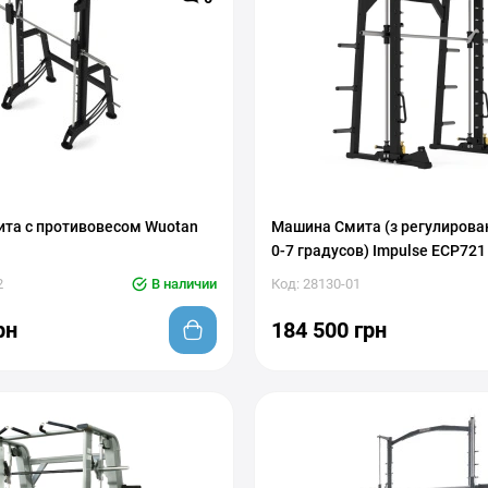
та с противовесом Wuotan
Машина Смита (з регулирова
0-7 градусов) Impulse ECP721
2
В наличии
Код: 28130-01
рн
184 500 грн