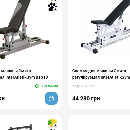
6
я машины Смита
Скамья для машины Смита
я InterAtletikGym BT318
регулируемая InterAtletikGy
1
В наличии
Код: 21412-21
рн
44 280 грн
6