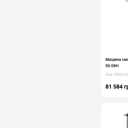
Машина сми
SV.08H
Код: 25520-2
81 584 г