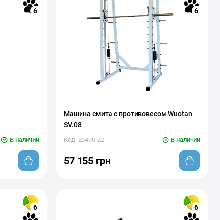
6
6
Машина смита с противовесом Wuotan
SV.08
В наличии
Код: 25490-22
В наличии
57 155 грн
6
6