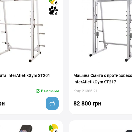
6
6
та InterAtletikGym ST201
Машина Смита с противовес
InterAtletikGym ST217
1
В наличии
Код: 21385-21
рн
82 800 грн
6