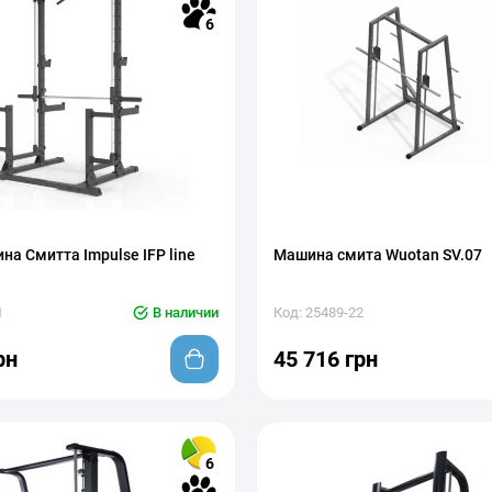
6
а Смитта Impulse IFP line
Машина смита Wuotan SV.07
1
В наличии
Код: 25489-22
рн
45 716 грн
6