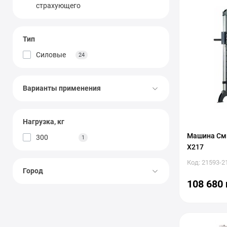
страхующего
Тип
Силовые
24
Варианты применения
Нагрузка, кг
Машина Сми
300
1
X217
Код: 21593-2
Город
108 680 