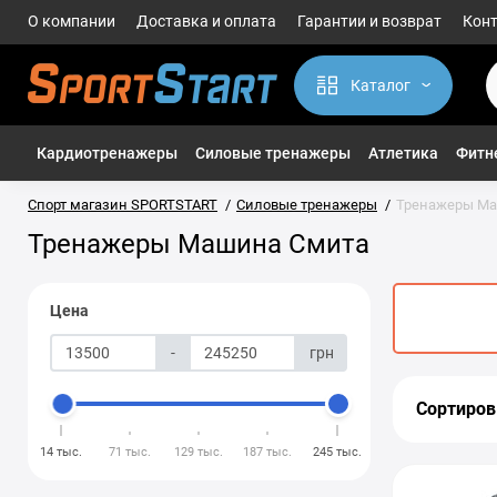
О компании
Доставка и оплата
Гарантии и возврат
Кон
Каталог
Кардиотренажеры
Силовые тренажеры
Атлетика
Фитне
Спорт магазин SPORTSTART
Силовые тренажеры
Тренажеры М
Тренажеры Машина Смита
Цена
-
грн
Сортиров
14 тыс.
71 тыс.
129 тыс.
187 тыс.
245 тыс.