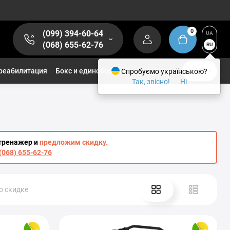
0
(099) 394-60-64
UA
(068) 655-62-76
RU
реабилитация
Бокс и единоборства
Спробуємо українською?
1/2
Так, звісно!
Ні
тренажер и
предложим скидку.
(068) 655-62-76
о скидке