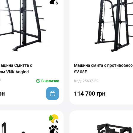
6
ашина Смитта с
Машина смита с противовес
ом VNK Angled
SV.08E
7
В наличии
Код: 25637-22
рн
114 700 грн
6
6