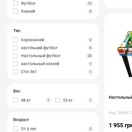
Футбол
12
Хоккей
2
Тип
Аэрохоккей
2
настільний футбол
6
Настольный футбол
20
настольный хоккей
1
Стіл 3в1
1
Вес
Настольный
48 кг
53 кг
1
1
Код: 25960-1
Возраст
1 955 гр
От 6 лет
2