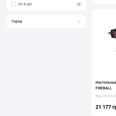
От 8 лет
12
Город
Настольный
FIREBALL
Код: 26101-0
21 177 г