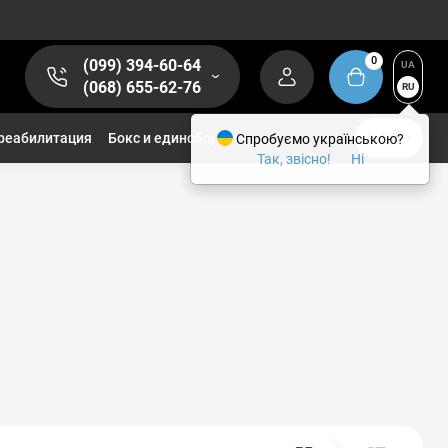
0
(099) 394-60-64
UA
(068) 655-62-76
RU
реабилитация
Бокс и единоборства
Спробуємо українською?
1/2
Так, звісно!
Ні