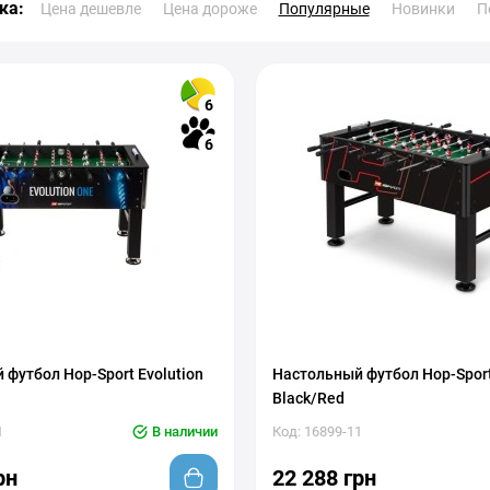
ка:
Цена дешевле
Цена дороже
Популярные
Новинки
П
6
6
футбол Hop-Sport Evolution
Настольный футбол Hop-Sport
Black/Red
1
В наличии
Код: 16899-11
рн
22 288 грн