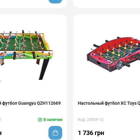
 футбол Guangyu QZH112669
Настольный футбол XC Toys
2
В наличии
Код: 25959-12
н
1 736 грн