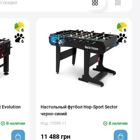
о скидке
6
6
6
6
 Evolution
Настольный футбол Hop-Sport Sector
черно-синий
В наличии
Код: 17099-11
В наличии
11 488 грн