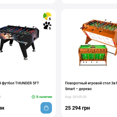
6
6
 футбол THUNDER 5FT
Поворотный игровой стол 3в
Smart – дерево
3
В наличии
Код: 26105-03
рн
25 294 грн