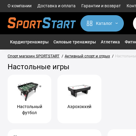
О компании
Доставка и оплата
Гарантии и возврат
Кон
Каталог
Кардиотренажеры
Силовые тренажеры
Атлетика
Фитне
Спорт магазин SPORTSTART
Активный спорт и отдых
Настольны
Настольные игры
Настольный
Аэрохоккей
футбол