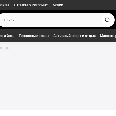
такты
Отзывы о магазине
Акции
с и йога
Теннисные столы
Активный спорт и отдых
Массаж, 
е игры