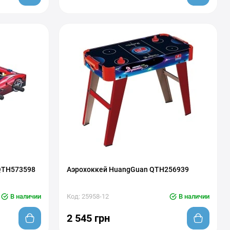
 QTH573598
Аэрохоккей HuangGuan QTH256939
В наличии
Код: 25958-12
В наличии
2 545 грн