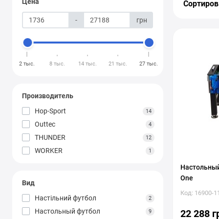
Цена
Сортиров
-
грн
2 тыс.
8 тыс.
14 тыс.
21 тыс.
27 тыс.
Производитель
Hop-Sport
14
Outtec
4
THUNDER
12
WORKER
1
Настольный 
One
Вид
Код: 16900-1
Настільний футбол
2
Настольный футбол
22 288 г
9