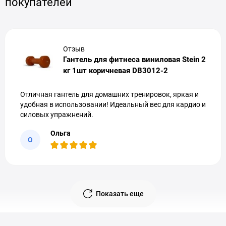
покупателей
характеристик оборудования (мощности, материалов,
активно сжигать жир. Неопреновое покрытие гарантирует,
функционала и т.д.). Мы предоставляем официальную
что снаряд не выскользнет из вспотевших рук.
гарантию, профессиональную помощь в выборе и быструю
доставку тренажеров и товаров для спорта по всей Украине.
2. Классический фитнес, шейпинг и бодипамп (BodyPump)
Применяются для создания рельефа, повышения мышечного
Отзыв
тонуса и проработки целевых зон (руки, плечи, грудные
Гантель для фитнеса виниловая Stein 2
мышцы, спина). Оптимальны как для домашних тренировок,
кг 1шт коричневая DB3012-2
так и для групповых программ в зале.
Отличная гантель для домашних тренировок, яркая и
3. Пилатес и фитнес-йога (Yoga Sculpt)
удобная в использовании! Идеальный вес для кардио и
В этих дисциплинах гантели выступают в роли
силовых упражнений.
дополнительного сопротивления для глубокой проработки
мышц-стабилизаторов, кора и улучшения баланса без
Ольга
наращивания мышечного объема.
О
4. Медицинская реабилитация, ЛФК и кинезитерапия
Это базовый инвентарь для кабинетов лечебной
физкультуры. Малый, строго фиксированный вес и мягкая
геометрия снаряда идеально подходят для восстановления
Показать еще
подвижности суставов и атрофированных мышц после
травм, операций или инсультов.