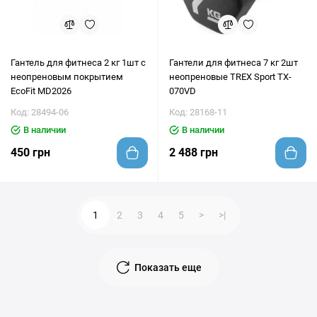
Гантель для фитнеса 2 кг 1шт с
Гантели для фитнеса 7 кг 2шт
неопреновым покрытием
неопреновые TREX Sport TX-
EcoFit MD2026
070VD
Код: 28494-06
Код: 28168-11
В наличии
В наличии
450 грн
2 488 грн
1
2
3
4
5
>
>|
Показать еще