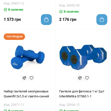
Елочка ENERO FIT
Код: 25957-12
Код: 26052-03
В наличии
В наличии
1 573 грн
2 176 грн
ТОП ПРОДАЖ
Набор гантелей неопреновых
Гантели для фитнеса 1 кг 2шт
Queenfit 2х1,5 кг светло-синий
InterAtletika ST560.1-1
Код: 22677-11
Код: 25936-12
В наличии
В наличии