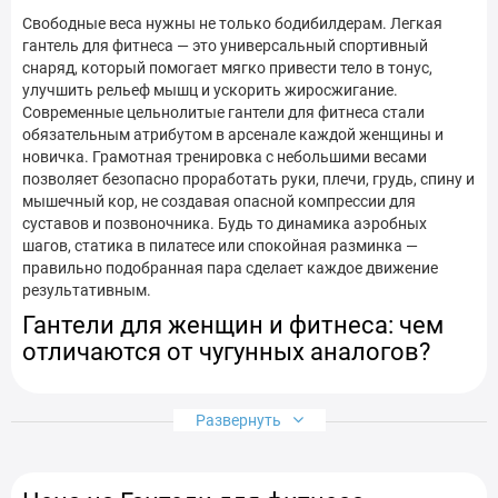
Свободные веса нужны не только бодибилдерам. Легкая
Гантели для фитнеса в Кривом Роге
гантель для фитнеса — это универсальный спортивный
снаряд, который помогает мягко привести тело в тонус,
Гантели для фитнеса в Кропивницком
улучшить рельеф мышц и ускорить жиросжигание.
Современные цельнолитые гантели для фитнеса стали
Гантели для фитнеса в Луцке
обязательным атрибутом в арсенале каждой женщины и
новичка. Грамотная тренировка с небольшими весами
Гантели для фитнеса в Николаеве
позволяет безопасно проработать руки, плечи, грудь, спину и
мышечный кор, не создавая опасной компрессии для
Гантели для фитнеса в Одессе
суставов и позвоночника. Будь то динамика аэробных
шагов, статика в пилатесе или спокойная разминка —
Гантели для фитнеса в Полтаве
правильно подобранная пара сделает каждое движение
результативным.
Гантели для фитнеса в Ровно
Гантели для женщин и фитнеса: чем
отличаются от чугунных аналогов?
Гантели для фитнеса в Сумах
Классические металлические снаряды слишком громоздки и
Гантели для фитнеса в Тернополе
Развернуть
грубы. Качественные фитнес гантели для женщин и девушек
— это цельнолитая металлическая (сталь или чугун)
Гантели для фитнеса в Ужгороде
болванка до 10 кг, заключенная в мягкую защитную
оболочку. Компактность и продуманная эргономика
Гантели для фитнеса в Харькове