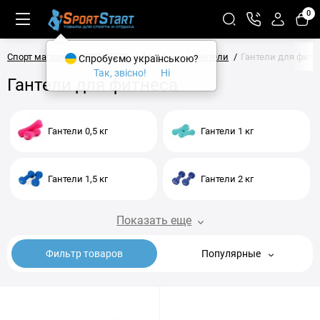
0
Спорт магазин SPORTSTART
Атлетика
Гантели
Гантели для фитн
Спробуємо українською?
Так, звісно!
Ні
Гантели для фитнеса
Гантели 0,5 кг
Гантели 1 кг
Гантели 1,5 кг
Гантели 2 кг
Показать еще
Фильтр товаров
Популярные