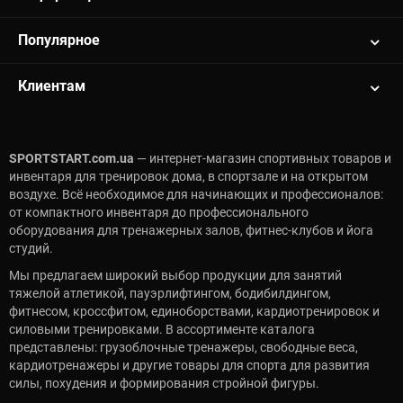
4 – 10 кг:
Силовые тренировки и статика для профи.
Увеличивают выносливость при выпадах, приседах и
Популярное
жимах, активно способствуя похудению и мышечной
прорисовке. Весовой шаг позволяет постепенно
масштабировать нагрузку.
Клиентам
Гексагональная форма: безопасность
и антиперекат
SPORTSTART.com.ua
— интернет-магазин спортивных товаров и
Форма влияет на функциональность. Классические круглые
инвентаря для тренировок дома, в спортзале и на открытом
снаряды не всегда удобны: они катятся по полу.
воздухе. Всё необходимое для начинающих и профессионалов:
Шестигранник (антиперекат) — выбор экспертов. Такие
от компактного инвентаря до профессионального
гантели для фитнеса не укатываются, обеспечивают лучшую
оборудования для тренажерных залов, фитнес-клубов и йога
амортизацию при соприкосновении с полом и служат
студий.
устойчивой опорой при выполнении сложных отжиманий
Мы предлагаем широкий выбор продукции для занятий
или планки.
тяжелой атлетикой, пауэрлифтингом, бодибилдингом,
Покупка фитнес гантелей: бренд, сток
фитнесом, кроссфитом, единоборствами, кардиотренировок и
и комплектность
силовыми тренировками. В ассортименте каталога
представлены: грузоблочные тренажеры, свободные веса,
кардиотренажеры и другие товары для спорта для развития
Товарная карточка качественного инвентаря всегда
силы, похудения и формирования стройной фигуры.
указывает комплектность (чаще всего продаются как пара,
реже — набор со стойкой). Перед тем как сделать выбор,