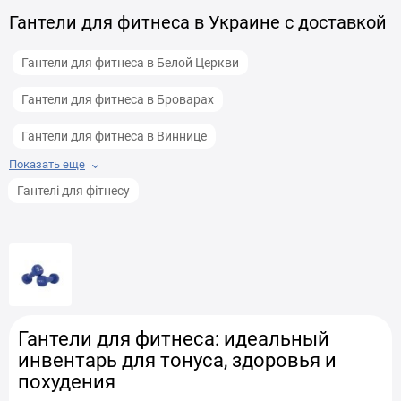
Гантели для фитнеса в Украине с доставкой
Гантели для фитнеса в Белой Церкви
Гантели для фитнеса в Броварах
Гантели для фитнеса в Виннице
Показать еще
Гантели для фитнеса в Днепре
Гантелі для фітнесу
Гантели для фитнеса в Житомире
Гантели для фитнеса в Запорожье
Гантели для фитнеса в Ивано-Франковске
Гантели для фитнеса в Каменец-Подольском
Гантели для фитнеса: идеальный
инвентарь для тонуса, здоровья и
Гантели для фитнеса в Киеве
похудения
Гантели для фитнеса в Кременчуге