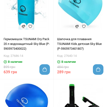
Гермомешок TSUNAMI Dry Pack
Шапочка для плавания
20 л водозащитный Sky Blue (P-
TSUNAMI Kids детская Sky Blue
5905973400022)
(P-5905973401807)
Код: 27686-14
Код: 27640-14
В наличии
В наличии
899 грн
484 грн
639 грн
289 грн