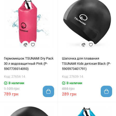
Гермомешок TSUNAMI Dry Pack
Шапочка для плавания
30 л водозащитный Pink (P-
TSUNAMI Kids детская Black (P-
5907739314093)
5905973401791)
Код: 27654-14
Код: 27639-14
В наличии
В наличии
1 109 грн
484 грн
789 грн
289 грн