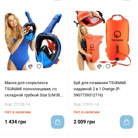
Маска для снорклинга
Буй для плавания TSUNAMI
TSUNAMI полнолицевая, со
надувной 2 в 1 Orange (P-
складной трубкой Size S/M Blue
5907739312716)
(P-5905973405454)
Код: 27728-14
Код: 27651-14
Нет в наличии
Нет в наличии
1 434 грн
2 009 грн