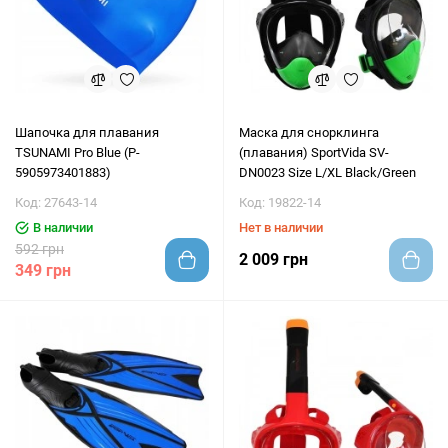
Шапочка для плавания
Маска для снорклинга
TSUNAMI Pro Blue (P-
(плавания) SportVida SV-
5905973401883)
DN0023 Size L/XL Black/Green
Код: 27643-14
Код: 19822-14
В наличии
Нет в наличии
592 грн
2 009 грн
349 грн