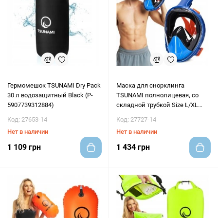
Гермомешок TSUNAMI Dry Pack
Маска для снорклинга
30 л водозащитный Black (P-
TSUNAMI полнолицевая, со
5907739312884)
складной трубкой Size L/XL
Blue (P-5905973405461)
Код: 27653-14
Код: 27727-14
Нет в наличии
Нет в наличии
1 109 грн
1 434 грн