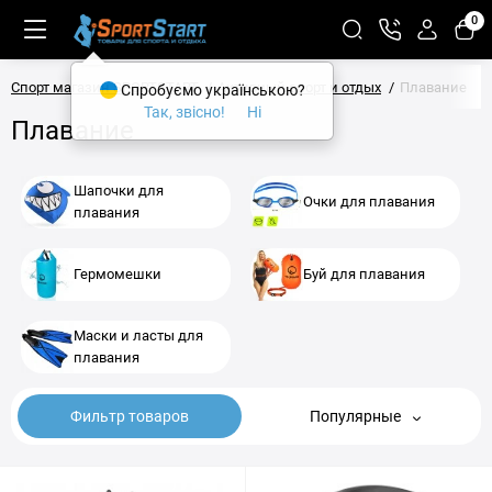
0
Спорт магазин SPORTSTART
Активный спорт и отдых
Плавание
Спробуємо українською?
Так, звісно!
Ні
Плавание
Шапочки для
Очки для плавания
плавания
Гермомешки
Буй для плавания
Маски и ласты для
плавания
Фильтр товаров
Популярные