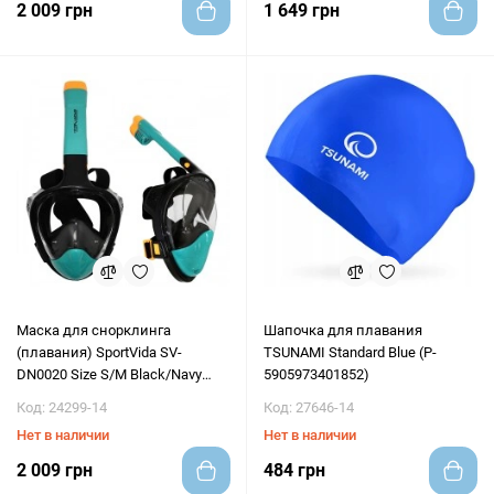
2 009 грн
1 649 грн
Маска для снорклинга
Шапочка для плавания
(плавания) SportVida SV-
TSUNAMI Standard Blue (P-
DN0020 Size S/M Black/Navy
5905973401852)
Blue
Код: 24299-14
Код: 27646-14
Нет в наличии
Нет в наличии
2 009 грн
484 грн