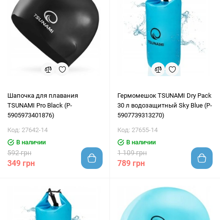
Шапочка для плавания
Гермомешок TSUNAMI Dry Pack
TSUNAMI Pro Black (P-
30 л водозащитный Sky Blue (P-
5905973401876)
5907739313270)
Код: 27642-14
Код: 27655-14
В наличии
В наличии
592 грн
1 109 грн
349 грн
789 грн