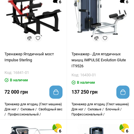
6
6
Тренажер Ягодичный мост
Тренажер - Для ягодичных
Impulse Sterling
мышц IMPULSE Evolution Glute
IT9526
Код: 16841-01
Код: 16430-01
В наличии
В наличии
72 000 грн
137 250 грн
Тренажер для ягодиц (Глют машина)
Тренажер для ягодиц (Глют машина)
Для ног /
Силовые /
Свободный вес
Для ног /
Силовые /
Блочный /
/
Профессиональный /
Профессиональный /
6
6