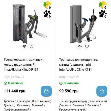
6
6
6
6
Тренажер для ягодичных
Тренажер для ягодичных
мышц (радиальный)
мышц (радиальный)
InterAtletika Xline XR131
InterAtletika Xline X131
Код: 21654-21
Код: 21577-21
В наличии
В наличии
111 440 грн
99 590 грн
Тренажер для ягодиц (Глют машина)
Тренажер для ягодиц (Глют машина)
Для ног /
Силовые /
Блочный /
Для ног /
Силовые /
Блочный /
Профессиональный /
Профессиональный /