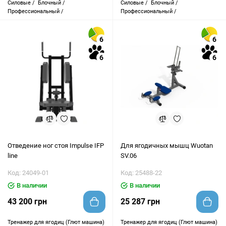
Силовые /
Блочный /
Силовые /
Блочный /
Профессиональный /
Профессиональный /
6
6
6
6
Отведение ног стоя Impulse IFP
Для ягодичных мышц Wuotan
line
SV.06
Код: 24049-01
Код: 25488-22
В наличии
В наличии
43 200 грн
25 287 грн
Тренажер для ягодиц (Глют машина)
Тренажер для ягодиц (Глют машина)