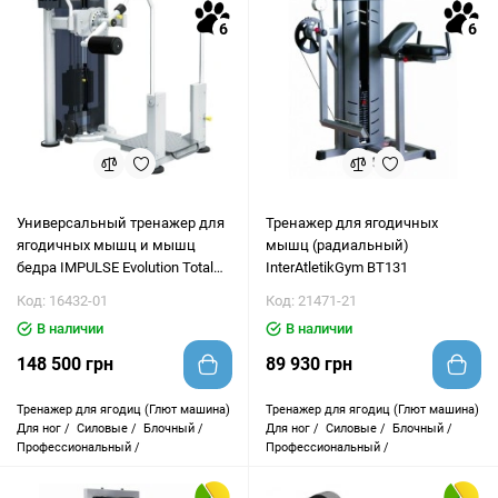
6
6
Универсальный тренажер для
Тренажер для ягодичных
ягодичных мышц и мышц
мышц (радиальный)
бедра IMPULSE Evolution Total
InterAtletikGym BT131
Hip IT9509
Код: 16432-01
Код: 21471-21
В наличии
В наличии
148 500 грн
89 930 грн
Тренажер для ягодиц (Глют машина)
Тренажер для ягодиц (Глют машина)
Для ног /
Силовые /
Блочный /
Для ног /
Силовые /
Блочный /
Профессиональный /
Профессиональный /