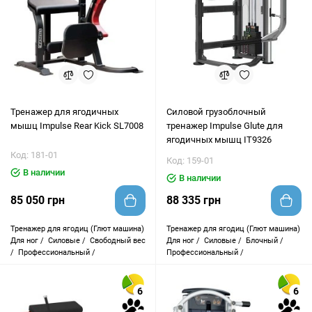
Тренажер для ягодичных
Силовой грузоблочный
мышц Impulse Rear Kick SL7008
тренажер Impulse Glute для
ягодичных мышц IT9326
Код: 181-01
Код: 159-01
В наличии
В наличии
85 050 грн
88 335 грн
Тренажер для ягодиц (Глют машина)
Тренажер для ягодиц (Глют машина)
Для ног /
Силовые /
Свободный вес
Для ног /
Силовые /
Блочный /
/
Профессиональный /
Профессиональный /
6
6