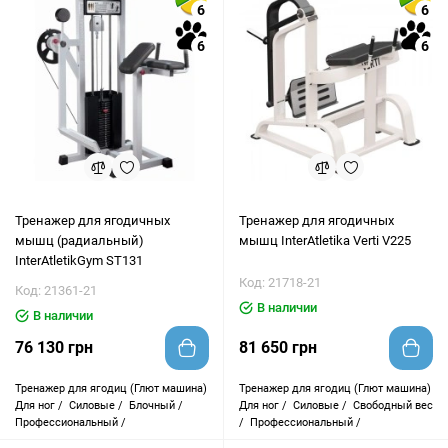
6
6
6
6
Тренажер для ягодичных
Тренажер для ягодичных
мышц (радиальный)
мышц InterAtletika Verti V225
InterAtletikGym ST131
Код: 21718-21
Код: 21361-21
В наличии
В наличии
76 130 грн
81 650 грн
Тренажер для ягодиц (Глют машина)
Тренажер для ягодиц (Глют машина)
Для ног /
Силовые /
Блочный /
Для ног /
Силовые /
Свободный вес
Профессиональный /
/
Профессиональный /