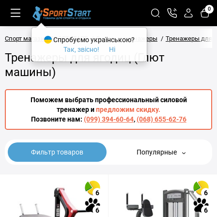
0
Спорт магазин SPORTSTART
Силовые тренажеры
Тренажеры для н
Спробуємо українською?
Так, звісно!
Ні
Тренажеры для ягодиц (Глют
машины)
Поможем выбрать профессиональный силовой
тренажер и
предложим скидку.
Позвоните нам:
(099) 394-60-64
,
(068) 655-62-76
Фильтр товаров
Популярные
6
6
6
6