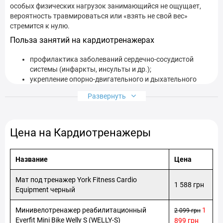
особых физических нагрузок занимающийся не ощущает,
вероятность травмироваться или «взять не свой вес»
стремится к нулю.
Польза занятий на кардиотренажерах
профилактика заболеваний сердечно-сосудистой
системы (инфаркты, инсульты и др.);
укрепление опорно-двигательного и дыхательного
аппарата;
Развернуть
эффективное снижение веса без изматывающих
тренировок;
развитие выносливости;
поднятие общего тонуса организма;
Цена на Кардиотренажеры
проработка желаемых мышц тела;
восстановление после различных травм;
Название
Цена
Преимущества кардиотренажеров для дома
Мат под тренажер York Fitness Cardio
возможность заниматься в домашних условиях;
1 588 грн
Equipment черный
наличие компактных моделей, которые занимают
очень мало места если у вас недостаточно свободного
Минивелотренажер реабилитационный
1
2 099 грн
пространства;
Everfit Mini Bike Welly S (WELLY-S)
899 грн
низкая травмоопасность;