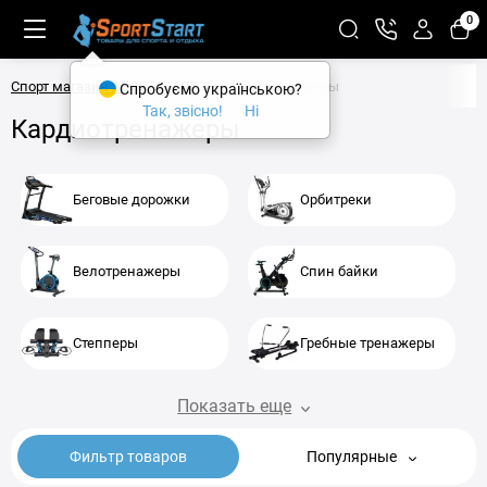
0
Спорт магазин SPORTSTART
Кардиотренажеры
Спробуємо українською?
Так, звісно!
Ні
Кардиотренажеры
Беговые дорожки
Орбитреки
Велотренажеры
Спин байки
Степперы
Гребные тренажеры
Показать еще
Фильтр товаров
Популярные