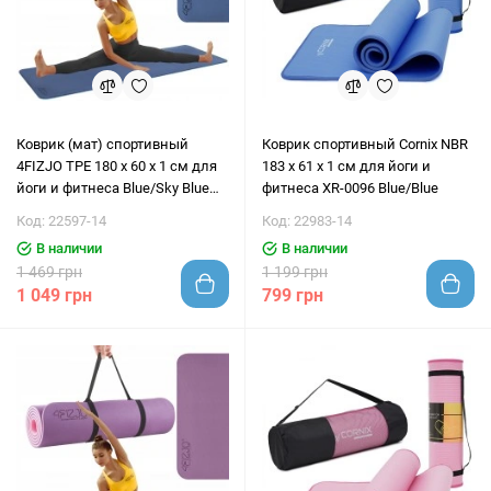
Коврик (мат) спортивный
Коврик спортивный Cornix NBR
4FIZJO TPE 180 x 60 x 1 см для
183 x 61 x 1 cм для йоги и
йоги и фитнеса Blue/Sky Blue
фитнеса XR-0096 Blue/Blue
(P-5907739317094)
Код: 22597-14
Код: 22983-14
В наличии
В наличии
1 469 грн
1 199 грн
1 049 грн
799 грн