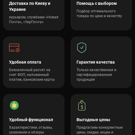
Доставка по Киеву и
Помощь с выбором
незаменим для холодных поверхностей. Выраженная
Украине
теплоизоляция защищает от переохлаждения, а
Подбор оптимального
увеличенная толщина гарантирует мягкость на бетоне
товара по цене и качеству
курьером, службами «Новая
или гравии.
Почта», «УкрПочта»
Популярные упражнения на коврике
для фитнеса
Главное преимущество фитнес-коврика — его толщина и
упругость. Он позволяет перенести значительную часть
Удобная оплата
Гарантия качества
тренировки в партер (на пол), полностью избавив вас от
болезненного давления на суставы и позвоночник. Вот топ-5
Безналичный расчет на
Только качественная и
счет ФОП, наложенный
сертифицированная
самых эффективных домашних упражнений, для которых
платеж, банковские карты
продукция
этот инвентарь абсолютно незаменим:
Скручивания на пресс (Кранчи) и V-образные
подъемы:
Базовые движения для создания рельефного живота.
При прокачке пресса вся масса тела и сила трения
приходятся на поясницу, крестец и копчик. Плотный
Удобный функционал
Выгодные цены
фитнес-мат (особенно толщиной от 10 мм) создает
комфортную демпфирующую подушку, исключая
Характеристики, отзывы,
Предлагаем конкурентные
сравнение и обзоры
цены, скидки, акции и
появление синяков и позволяя сфокусироваться на