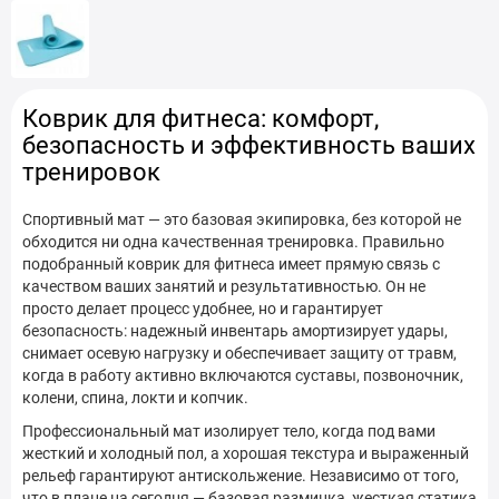
Коврики для фитнеса (8-10 мм) в Запорожье
Коврики для фитнеса (8-10 мм) в Ивано-Франковске
Коврики для фитнеса (8-10 мм) в Каменец-Подольском
Коврик для фитнеса: комфорт,
безопасность и эффективность ваших
Коврики для фитнеса (8-10 мм) в Киеве
тренировок
Коврики для фитнеса (8-10 мм) в Кременчуге
Спортивный мат — это базовая экипировка, без которой не
Коврики для фитнеса (8-10 мм) в Кривом Роге
обходится ни одна качественная тренировка. Правильно
подобранный коврик для фитнеса имеет прямую связь с
Коврики для фитнеса (8-10 мм) в Кропивницком
качеством ваших занятий и результативностью. Он не
просто делает процесс удобнее, но и гарантирует
Коврики для фитнеса (8-10 мм) в Луцке
безопасность: надежный инвентарь амортизирует удары,
снимает осевую нагрузку и обеспечивает защиту от травм,
Коврики для фитнеса (8-10 мм) в Николаеве
когда в работу активно включаются суставы, позвоночник,
колени, спина, локти и копчик.
Коврики для фитнеса (8-10 мм) в Одессе
Профессиональный мат изолирует тело, когда под вами
жесткий и холодный пол, а хорошая текстура и выраженный
Коврики для фитнеса (8-10 мм) в Полтаве
рельеф гарантируют антискольжение. Независимо от того,
что в плане на сегодня — базовая разминка, жесткая статика