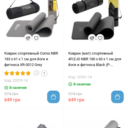
Коврик спортивный Cornix NBR
Коврик (мат) спортивный
183 x 61 x 1 cм для йоги и
4FIZJO NBR 180 x 60 x 1 см для
фитнеса XR-0012 Grey
йоги и фитнеса Black (P-
5907222931462)
1
Код: 10761-14
Код: 22070-14
В наличии
В наличии
974 грн
974 грн
649 грн
649 грн