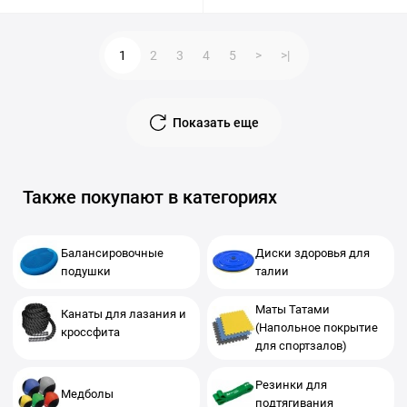
1
2
3
4
5
>
>|
Показать еще
Также покупают в категориях
Балансировочные
Диски здоровья для
подушки
талии
Маты Татами
Канаты для лазания и
(Напольное покрытие
кроссфита
для спортзалов)
Резинки для
Медболы
подтягивания