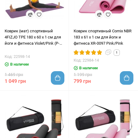
Коврик (мат) спортивный
Коврик спортивный Cornix NBR
4FIZJO TPE 180 x 60 x 1 см для
183 x 61 x 1 cм для йоги и
йоги и фитнеса Violet/Pink (P-
фитнеса XR-0097 Pink/Pink
5907739316967)
1
Код: 22598-14
Код: 22984-14
В наличии
В наличии
1 469 грн
1 199 грн
1 049 грн
799 грн