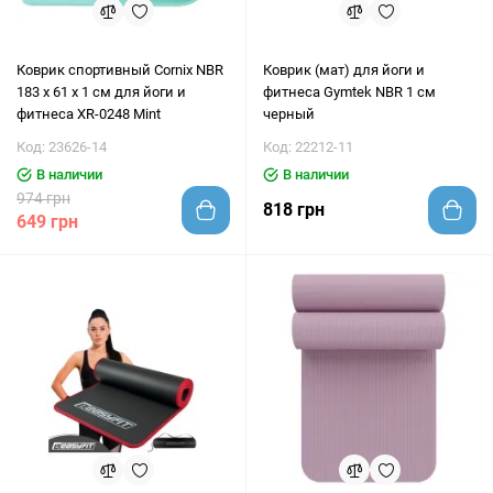
Коврик спортивный Cornix NBR
Коврик (мат) для йоги и
183 x 61 x 1 cм для йоги и
фитнеса Gymtek NBR 1 см
фитнеса XR-0248 Mint
черный
Код: 23626-14
Код: 22212-11
В наличии
В наличии
974 грн
818 грн
649 грн