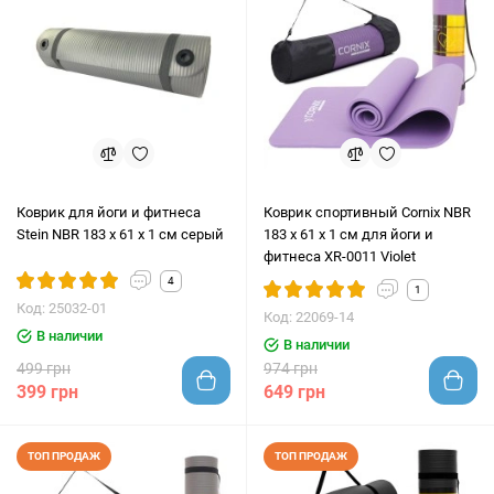
Коврик для йоги и фитнеса
Коврик спортивный Cornix NBR
Stein NBR 183 х 61 х 1 см серый
183 x 61 x 1 cм для йоги и
фитнеса XR-0011 Violet
4
1
Код: 25032-01
Код: 22069-14
В наличии
В наличии
499 грн
974 грн
399 грн
649 грн
ТОП ПРОДАЖ
ТОП ПРОДАЖ