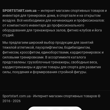
превышать ваш рост минимум на 10–15 сантиметров
(каждый миллиметр высчитывать не нужно, ориентируйтесь
SPORTSTART.com.ua
— интернет-магазин спортивных товаров и
на стандартный шаг производителя). Если ваш рост 170 см,
инвентаря для тренировок дома, в спортзале и на открытом
выбирайте фитнес коврик от 180 до 185 см — так голова и
воздухе. Всё необходимое для начинающих и профессионалов:
стопы всегда будут в зоне комфорта.
от компактного инвентаря до профессионального
Материалы и толщина, из которых
оборудования для тренажерных залов, фитнес-клубов и йога
изготавливают коврик для фитнеса:
студий.
ПВХ, ТПЭ, NBR
Мы предлагаем широкий выбор продукции для занятий
тяжелой атлетикой, пауэрлифтингом, бодибилдингом,
Качество, упругость материалов и грамотная амортизация
фитнесом, кроссфитом, единоборствами, кардиотренировок и
делают каремат для фитнеса надежным партнером. Сегодня
силовыми тренировками. В ассортименте каталога
доминируют следующие решения:
представлены: грузоблочные тренажеры, свободные веса,
кардиотренажеры и другие товары для спорта для развития
NBR (Вспененный каучук):
Высокая толщина (от 10 до
силы, похудения и формирования стройной фигуры.
15 мм) и мягкость. Идеален для упражнений лежа и
пилатеса.
ТПЭ (Эластомер):
Легкий, гибкий материал,
сочетающий экологичность и гипоаллергенность.
Отличается превосходной упругостью на уровне 6–8
Sportstart.com.ua - Интернет-магазин спортивных товаров ©
мм.
2016 - 2026
ПВХ (Поливинилхлорид) и Полиуретан:
Гарантируют
мертвую хватку. Сцепление с ладонями безупречное,