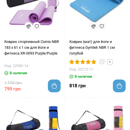
Коврик спортивный Cornix NBR
Коврик (мат) для йоги и
183 x 61 x 1 cм для йоги и
фитнеса Gymtek NBR 1 см
фитнеса XR-0093 Purple/Purple
голубой
1
Код: 22980-14
Код: 22213-11
В наличии
В наличии
1 199 грн
818 грн
799 грн