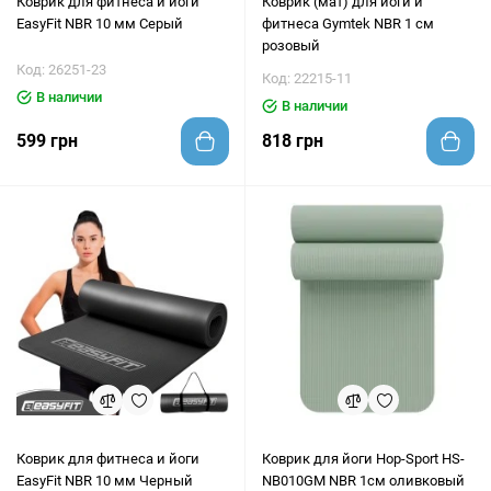
Коврик для фитнеса и йоги
Коврик (мат) для йоги и
EasyFit NBR 10 мм Серый
фитнеса Gymtek NBR 1 см
розовый
Код: 26251-23
Код: 22215-11
В наличии
В наличии
599 грн
818 грн
Коврик для фитнеса и йоги
Коврик для йоги Hop-Sport HS-
EasyFit NBR 10 мм Черный
NB010GM NBR 1см оливковый