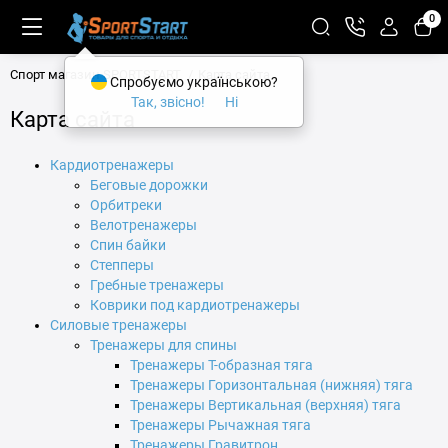
0
Спорт магазин SPORTSTART
Карта сайта
Спробуємо українською?
Так, звісно!
Ні
Карта сайта
Кардиотренажеры
Беговые дорожки
Орбитреки
Велотренажеры
Спин байки
Степперы
Гребные тренажеры
Коврики под кардиотренажеры
Силовые тренажеры
Тренажеры для спины
Тренажеры Т-образная тяга
Тренажеры Горизонтальная (нижняя) тяга
Тренажеры Вертикальная (верхняя) тяга
Тренажеры Рычажная тяга
Тренажеры Гравитрон