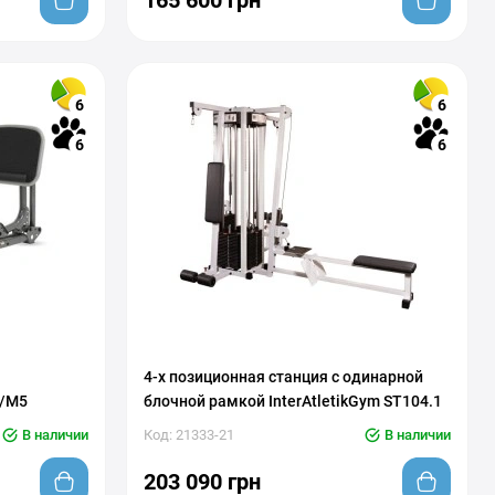
165 600 грн
6
6
6
6
4-х позиционная станция с одинарной
3/M5
блочной рамкой InterAtletikGym ST104.1
В наличии
Код: 21333-21
В наличии
203 090 грн