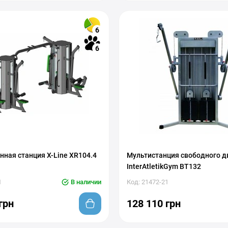
6
6
нная станция X-Line XR104.4
Мультистанция свободного 
InterAtletikGym BT132
1
В наличии
Код: 21472-21
грн
128 110 грн