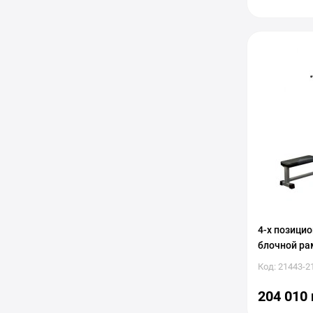
4-х позици
блочной рам
Код: 21443-2
204 010 