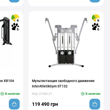
6
6
6
6
ine XR104
Мультистанция свободного движения
InterAtletikGym ST132
В наличии
Код: 21362-21
В наличии
119 490 грн