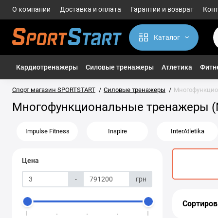
О компании
Доставка и оплата
Гарантии и возврат
Кон
Каталог
Кардиотренажеры
Силовые тренажеры
Атлетика
Фитне
Спорт магазин SPORTSTART
Силовые тренажеры
Многофункцио
Многофункциональные тренажеры (
Impulse Fitness
Inspire
InterAtletika
Цена
-
грн
Сортиров