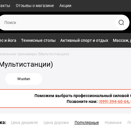
такты
Отзывы о магазине
Акции
с и йога
Теннисные столы
Активный спорт и отдых
Массаж, 
нальные тренажеры (Мультистанции)
Мультистанции)
Wuotan
Поможем выбрать профессиональный силовой 
Позвоните нам:
(099) 394-60-64
,
ка:
Цена дешевле
Цена дороже
Популярные
Новинки
П