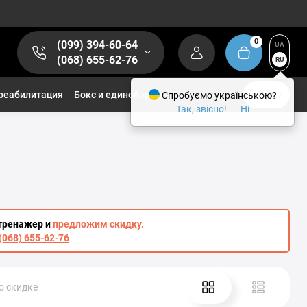
0
(099) 394-60-64
UA
(068) 655-62-76
RU
реабилитация
Бокс и единоборства
Спробуємо українською?
1/2
Так, звісно!
Ні
тренажер и
предложим скидку.
(068) 655-62-76
о скидке