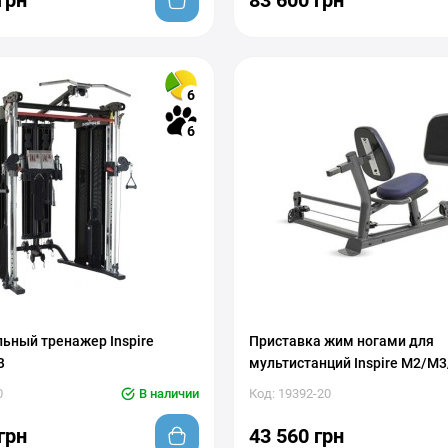
грн
83 600 грн
6
6
ьный тренажер Inspire
Приставка жим ногами для
B
мультистанций Inspire M2/M
0
В наличии
Код: 19392-20
грн
43 560 грн