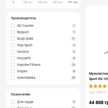
3
198 тыс.
396 тыс.
593 тыс.
791 тыс.
Производитель
Ab Coaster
1
Besport
1
Body-Solid
11
Hop-Sport
4
Horizon
2
HouseFit
8
Impulse Fitness
13
Inspire
8
Мультистан
InterAtletika
18
Sport HS-10
NordicTrack
1
PowerStream
1
Код: 7528-11
Назначение
THUNDER
3
44 888 г
Для груди
3
TREX Sport
1