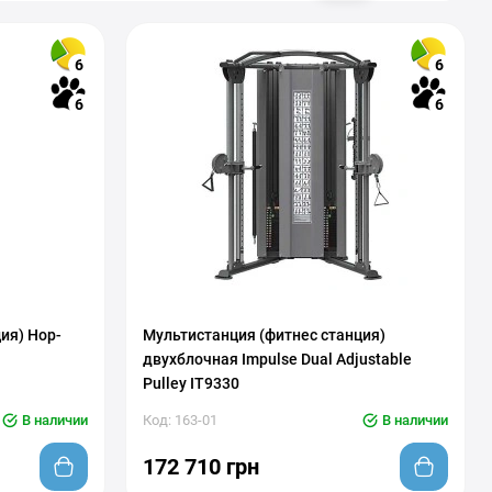
6
6
6
6
ия) Hop-
Мультистанция (фитнес станция)
двухблочная Impulse Dual Adjustable
Pulley IT9330
В наличии
Код: 163-01
В наличии
172 710 грн