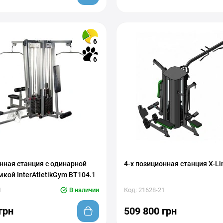
6
6
онная станция с одинарной
4-х позиционная станция X-L
кой InterAtletikGym BT104.1
1
В наличии
Код: 21628-21
грн
509 800 грн