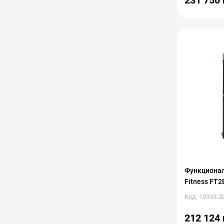
231 750 
Функционал
Fitness FT2
Код: 19353-2
212 124 