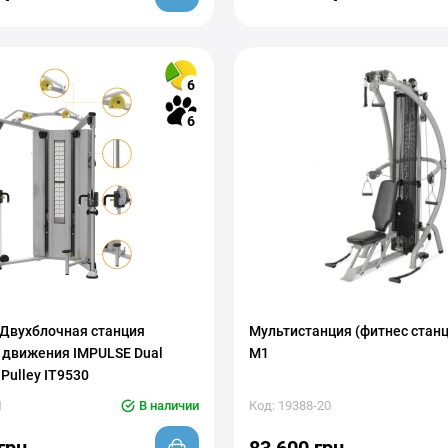
6
6
 Двухблочная станция
Мультистанция (фитнес станци
 движения IMPULSE Dual
M1
 Pulley IT9530
1
В наличии
Код: 19388-20