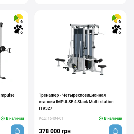
6
6
6
6
Impulse
Тренажер - Четырехпозиционная
станция IMPULSE 4 Stack Multi-station
IT9527
В наличии
Код: 16404-01
В наличии
378 000 грн