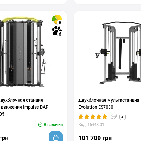
6
6
вухблочная станция
Двухблочная мультистанция 
 движения Impulse DAP
Evolution ES7030
005
2
В наличии
Код: 16448-01
грн
101 700 грн