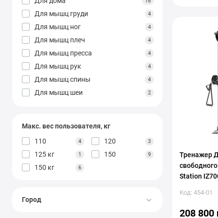
Для дома
18
VNK
1
Для мышц груди
4
Wuotan
2
Для мышц ног
4
York Fitness
2
Для мышц плеч
4
Для мышц пресса
4
Для мышц рук
4
Для мышц спины
4
Для мышц шеи
2
Для мышц ягодиц
4
Для ног
1
Макс. вес пользователя, кг
Для плеч
3
110
120
4
3
Для пресса
1
125 кг
150
Тренажер Д
1
9
Для рук
3
свободного
150 кг
6
Для спины
3
Station IZ7
Для ягодиц
1
Код: 454-01
Многофункциональные
3
Город
Профессиональная
208 800 
14