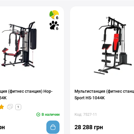
6
6
ция (фитнес станция) Hop-
Мультистанция (фитнес станц
54K
Sport HS-1044K
1
В наличии
Код: 7527-11
рн
28 288 грн