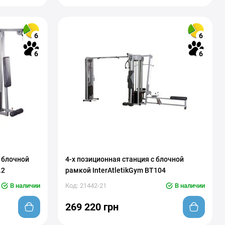
6
6
6
6
з блочной
4-х позиционная станция с блочной
.2
рамкой InterAtletikGym BT104
В наличии
Код: 21442-21
В наличии
269 220 грн