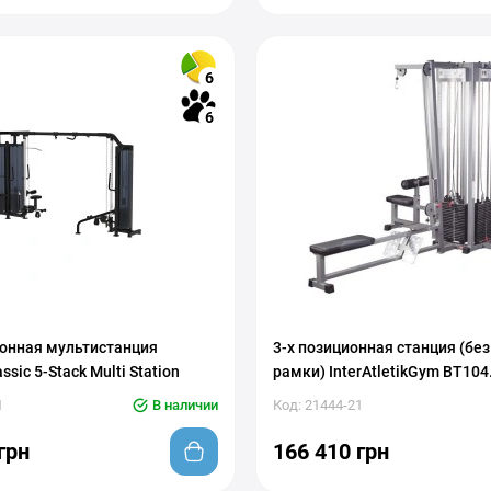
6
6
ионная мультистанция
3-х позиционная станция (бе
sic 5-Stack Multi Station
рамки) InterAtletikGym BT104
1
В наличии
Код: 21444-21
грн
166 410 грн