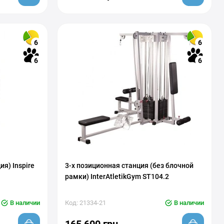
6
6
6
6
я) Inspire
3-х позиционная станция (без блочной
рамки) InterAtletikGym ST104.2
В наличии
Код: 21334-21
В наличии