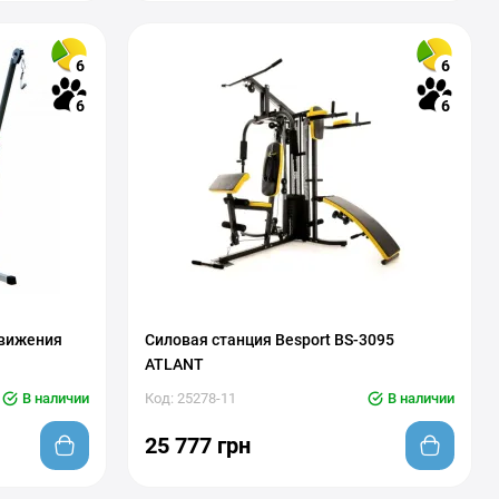
6
6
6
6
движения
Силовая станция Besport BS-3095
ATLANT
В наличии
Код: 25278-11
В наличии
25 777 грн