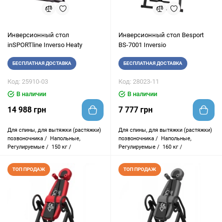
Инверсионный стол
Инверсионный стол Besport
inSPORTline Inverso Heaty
BS-7001 Inversio
БЕСПЛАТНАЯ ДОСТАВКА
БЕСПЛАТНАЯ ДОСТАВКА
Код: 25910-03
Код: 28023-11
В наличии
В наличии
14 988 грн
7 777 грн
Для спины, для вытяжки (растяжки)
Для спины, для вытяжки (растяжки)
позвоночника /
Напольные,
позвоночника /
Напольные,
Регулируемые /
150 кг /
Регулируемые /
160 кг /
ТОП ПРОДАЖ
ТОП ПРОДАЖ