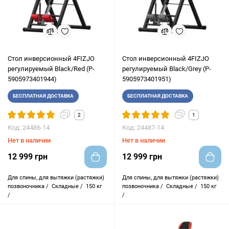
Стол инверсионный 4FIZJO
Стол инверсионный 4FIZJO
регулируемый Black/Red (P-
регулируемый Black/Grey (P-
5905973401944)
5905973401951)
БЕСПЛАТНАЯ ДОСТАВКА
БЕСПЛАТНАЯ ДОСТАВКА
2
1
Код: 24486-14
Код: 24487-14
Нет в наличии
Нет в наличии
12 999 грн
12 999 грн
Для спины, для вытяжки (растяжки)
Для спины, для вытяжки (растяжки)
позвоночника /
Складные /
150 кг
позвоночника /
Складные /
150 кг
/
/