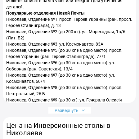
можете написать нам в Viber или Telegram для уточнения
деталей.
Иглы для акупунктуры в Николаев
Популярные отделения Новой Почты
Николаев, Отделение №1: просп. Героев Украины (ран. просп.
Героев Сталинграда), д. 13
Николаев, Отделение №2 (до 200 кг): ул. Мореходная, 1в/6
(Лит. Б2)
Николаев, Отделение №3: ул. Космонавтов, 83A
Николаев, Отделение №5 (до 30 кг на одно место): просп.
Героев Украины (ран. Героев Сталинграда), 77/1
Николаев, Отделение №6 (до 30 кг на одно место): ул.
Соборная (ран. Советская), 13/4
Николаев, Отделение №7 (до 30 кг на одно место): ул.
Космонавтов, 60/4
Николаев, Отделение №8 (до 30 кг на одно место): просп.
Центральный, 26 Б
Николаев, Отделение №9 (до 30 кг): ул. Генерала Олексія
Алмазова, 2/2 а
Развернуть
Николаев, Отделение №10 (до 30 кг): просп. Центральный
(ран. Ленина), 86/3
Цена на Инверсионные столы в
Николаев, Отделение №11 (до 30 кг на одно место): просп.
Мира, 13Г
Николаеве
Николаев, Отделение №12 (до 30 кг): ул. Аркасівська, 33