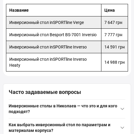
Николаев, Отделение №13 (до 30 кг на одно место): ул.
Лазурная, 17
Название
Цена
Николаев, Отделение №14 (до 30 кг): просп. Центральный
(ран. Ленина), 173/2
Инверсионный стол inSPORTline Verge
7 647 грн
Николаев, Отделение №15 ( до 30 кг на одне місце): ул.
Космонавтов, 61В
Инверсионный стол Besport BS-7001 Inversio
7 777 грн
Николаев, Отделение №16: просп. Богоявленский, 234-В
Инверсионный стол inSPORTline Inverso
14 591 грн
Инверсионный стол inSPORTline Inverso
14 988 грн
Heaty
Часто задаваемые вопросы
Инверсионные столы в Николаев — что это и для кого
подходят?
Инверсионные столы
в Николаев — это оборудование для
Как выбрать инверсионный стол по параметрам и
вытяжки позвоночника и снятия нагрузки с суставов путём
материалам корпуса?