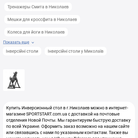
Тренажеры Смита в Николаев
Мешки для кроссфита в Николаев
Колеса для йоги в Николаев
Показать еще
Боксерские груши в Николаев
Інверсійні столи
Інверсійні столи у Миколаїв
Боксерские ринги в Николаев
Баланс борды в Николаев
Балансировочные подушки в Николаев
Гимнастические кольца в Николаев
Купить
Инверсионный стол
в г.Николаев можно в интернет-
Тренажеры для спины в Николаев
магазине SPORTSTART.com.ua с доставкой на почтовые
отделения Новой Почты. Мы гарантируем быструю доставку
Тумбы для кроссфита в Николаев
по всей Украине. Оформить заказ возможно на нашем сайте
или связавшись с нами по указанным контактам. Также вы
Пояса для отягощений в Николаев